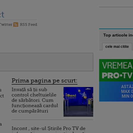
t
Twitter
RSS Feed
Top articole i
cele mai citite
Prima pagina pe scurt:
Invață să ții sub
u
control cheltuielile
ct
de sărbători. Cum
funcționează cardul
de cumpărături
a
Incont , site-ul Știrile Pro TV de