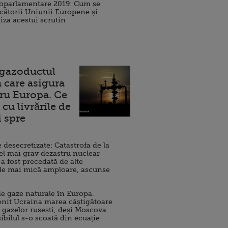
roparlamentare 2019: Cum se
cătorii Uniunii Europene și
iza acestui scrutin
 gazoductul
 care asigura
ru Europa. Ce
cu livrările de
i spre
esecretizate: Catastrofa de la
el mai grav dezastru nuclear
 a fost precedată de alte
de mai mică amploare, ascunse
e gaze naturale în Europa.
nit Ucraina marea câștigătoare
 gazelor rusești, deși Moscova
sibilul s-o scoată din ecuație