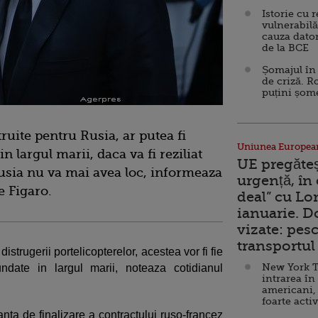
Istorie cu 
vulnerabilă
cauza dator
de la BCE
Șomajul în 
de criză. R
puțini șom
ruite pentru Rusia, ar putea fi
Uniunea Europea
n largul marii, daca va fi reziliat
UE pregăte
 Rusia nu va mai avea loc, informeaza
urgență, în
e Figaro.
deal” cu Lo
ianuarie. 
vizate: pesc
transportul 
distrugerii portelicopterelor, acestea vor fi fie
New York T
undate in largul marii, noteaza cotidianul
intrarea în
americani,
foarte acti
nta de finalizare a contractului ruso-francez