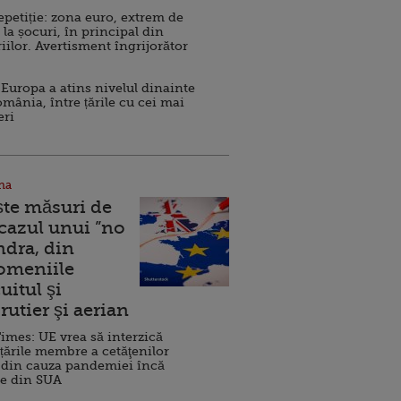
repetiție: zona euro, extrem de
 la șocuri, în principal din
iilor. Avertisment îngrijorător
Europa a atins nivelul dinainte
omânia, între țările cu cei mai
eri
na
ște măsuri de
 cazul unui ”no
ndra, din
Domeniile
uitul şi
rutier şi aerian
imes: UE vrea să interzică
 țările membre a cetăţenilor
 din cauza pandemiei încă
ve din SUA