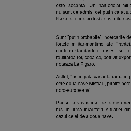
este "socanta". Un inalt oficial mi
nu sunt de admis, cel putin ca atitu
Nazaire, unde au fost construite nav
Sunt "putin probabile" incercarile d
fortele militar-maritime ale Frante
conform standardelor rusesti si, in
reutilarea lor, ceea ce, potrivit expe
noteaza Le Figaro.
Astfel, "principala varianta ramane 
cele doua nave Mistral", printre poten
nord-europeana'.
Parisul a suspendat pe termen ned
rusi in urma inrautatirii situatiei d
cazul celei de a doua nave.