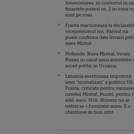
Amenintarea, in contextul in ca
finantele puterii nr. 2 in zona e
sunt pe rosu
Franta reactioneaza la declaratii
vicepremierul rus: Parisul nu
poate confirma data livrarii pri
nave Mistral
Hollande: Nava Mistral, livrata
Rusiei in cazul unui armistitiu 
acord politic in Ucraina
Lituania avertizeaza impotriva
unei "mistralizari" a politicii UE.
Franta, criticata pentru vanzare
navelor Mistral, Rusiei, pentru 1
mld. euro. SUA: Nimeni nu ar
trebui sa-i furnizeze arme. E o
chestiune de bun simt