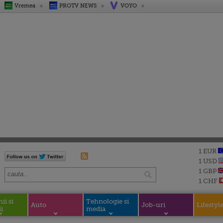
Vremea
PROTV NEWS
VOYO
1 EUR
1 USD
1 GBP
1 CHF
i si
Tehnologie si
Auto
Job-uri
Lifestyl
i
media