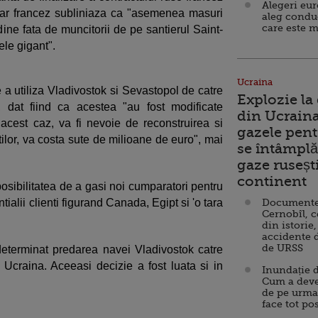
Alegeri eu
litar francez subliniaza ca "asemenea masuri
aleg condu
care este m
dine fata de muncitorii de pe santierul Saint-
ele gigant".
Ucraina
e a utiliza Vladivostok si Sevastopol de catre
Explozie la
i, dat fiind ca acestea "au fost modificate
din Ucraina
 acest caz, va fi nevoie de reconstruirea si
gazele pent
rtilor, va costa sute de milioane de euro", mai
se întâmplă 
gaze ruseșt
continent
posibilitatea de a gasi noi cumparatori pentru
tialii clienti figurand Canada, Egipt si 'o tara
Documente d
Cernobîl, c
din istorie,
accidente 
de URSS
eterminat predarea navei Vladivostok catre
in Ucraina. Aceeasi decizie a fost luata si in
Inundație d
Cum a deve
de pe urma
face tot po