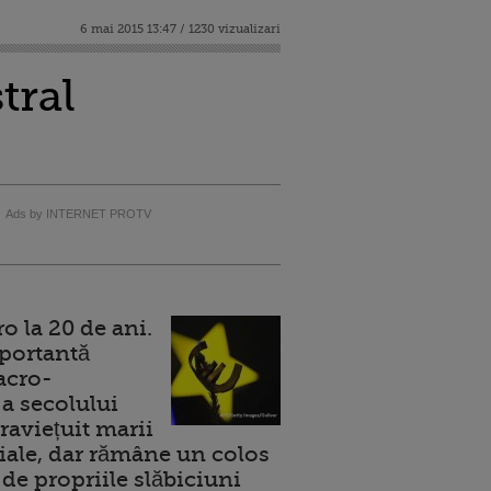
6 mai 2015 13:47 / 1230 vizualizari
tral
Ads by INTERNET PROTV
 la 20 de ani.
portantă
acro-
a secolului
raviețuit marii
ale, dar rămâne un colos
de propriile slăbiciuni