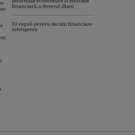
informații economice și educație
re
financiară, a devenit iBani
uro
10 reguli pentru decizii financiare
le
inteligente
mei
si
a