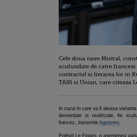
Cele doua nave Mistral, const
scufundate de catre francezi i
contractul si livrarea lor in
TASS si Unian, care citeaza L
In cazul in care va fi aleasa varianta 
demontate si reutilizate, fie scuf
francez., transmite
Agerpres.
Potrivit Le Figaro, o asemenea varia