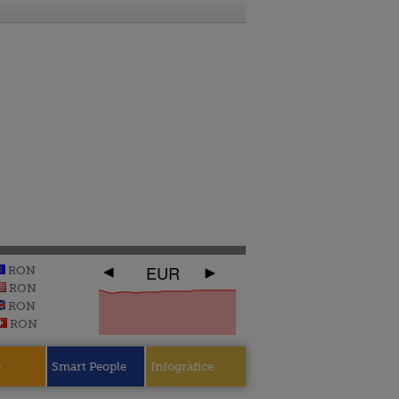
EUR
RON
RON
RON
RON
e
Smart People
Infografice