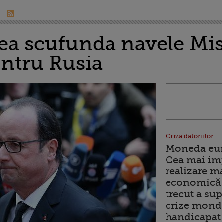
tea scufunda navele Mis
entru Rusia
Criza datoriilor
Moneda euro
Cea mai im
realizare m
economică 
trecut a sup
crize mondi
handicapat 