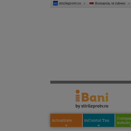
stirileprotv.ro
Romania, te iubesc
Compani
Actualitate
inContul Tau
industri