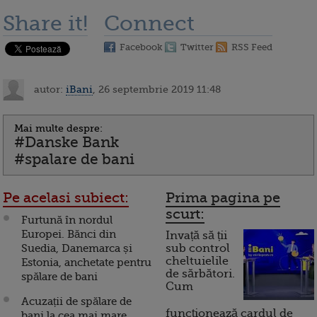
Share it!
Connect
Facebook
Twitter
RSS Feed
autor:
iBani
, 26 septembrie 2019 11:48
Mai multe despre:
#Danske Bank
#spalare de bani
Pe acelasi subiect:
Prima pagina pe
scurt:
Furtună în nordul
Europei. Bănci din
Invață să ții
Suedia, Danemarca și
sub control
cheltuielile
Estonia, anchetate pentru
de sărbători.
spălare de bani
Cum
Acuzații de spălare de
funcționează cardul de
bani la cea mai mare