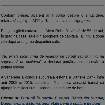
Conform presei, aparent ar fi vorba despre o sinucidere,
relatează agenţiile AFP şi Reuters, citate de
Agerpres
.
Poliţia a găsit cadavrul lui Aivar Rehe, în vârstă de 56 de ani,
în grădina casei sale din apropiere de capitala Tallinn, la două
zile după anunţarea dispariţiei sale.
'
'Nu există nicio urmă de violenţă pe corpul său şi nimic nu
sugerează un accident
'', a declarat purtătoarea de cuvânt a
poliţiei estone.
Aivar Rehe a condus sucursala estonă a Danske Bank între
anii 2008 şi 2015, cu doi ani înainte ca această bancă să
ajungă în mijlocul unui scandal de spălare de bani.
Citește și:
Furtună în nordul Europei. Bănci din Suedia,
Danemarca și Estonia, anchetate pentru spălare de bani