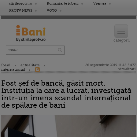
stirileprotv.ro
Romania, te iubesc
Vremea
PROTV NEWS
VOYO
ibani
actualitate
26 septembrie 2019 11:48 / 477
vizualizari
international
Fost șef de bancă, găsit mort.
Instituția la care a lucrat, investigată
într-un imens scandal internațional
de spălare de bani