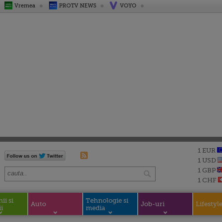
Vremea
PROTV NEWS
VOYO
1 EUR
1 USD
1 GBP
1 CHF
i si
Tehnologie si
Auto
Job-uri
Lifestyl
i
media