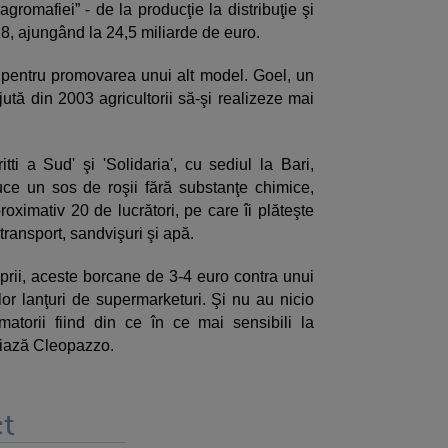
“agromafiei” - de la producţie la distribuţie şi
18, ajungând la 24,5 miliarde de euro.
ve pentru promovarea unui alt model. Goel, un
ută din 2003 agricultorii să-şi realizeze mai
tti a Sud' şi 'Solidaria', cu sediul la Bari,
uce un sos de roşii fără substanţe chimice,
roximativ 20 de lucrători, pe care îi plăteşte
 transport, sandvişuri şi apă.
roprii, aceste borcane de 3-4 euro contra unui
lor lanţuri de supermarketuri. Şi nu au nicio
atorii fiind din ce în ce mai sensibili la
niază Cleopazzo.
t