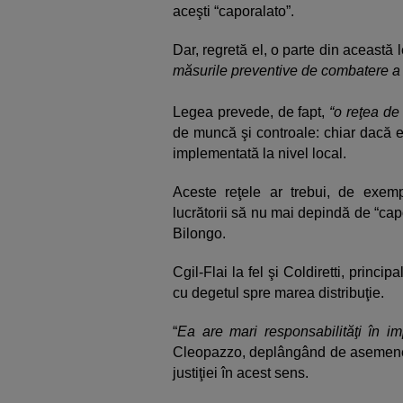
aceşti “caporalato”.
Dar, regretă el, o parte din această l
măsurile preventive de combatere a 
Legea prevede, de fapt,
“o reţea de
de muncă şi controale: chiar dacă ex
implementată la nivel local.
Aceste reţele ar trebui, de exempl
lucrătorii să nu mai depindă de “capo
Bilongo.
Cgil-Flai la fel şi Coldiretti, princip
cu degetul spre marea distribuţie.
“
Ea are mari responsabilităţi în i
Cleopazzo, deplângând de asemenea i
justiţiei în acest sens.