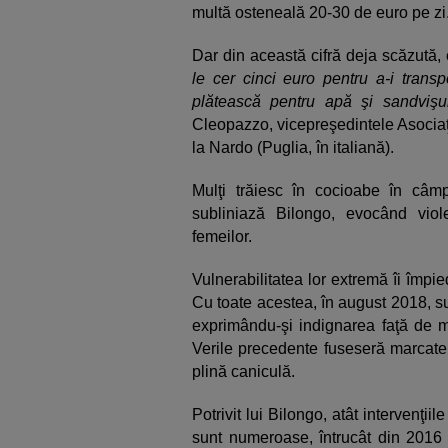
multă osteneală 20-30 de euro pe zi
Dar din această cifră deja scăzută, e
le cer cinci euro pentru a-i trans
plătească pentru apă şi sandvişur
Cleopazzo, vicepreşedintele Asociaţie
la Nardo (Puglia, în italiană).
Mulţi trăiesc în cocioabe în câmp
subliniază Bilongo, evocând viol
femeilor.
Vulnerabilitatea lor extremă îi împ
Cu toate acestea, în august 2018, su
exprimându-şi indignarea faţă de mo
Verile precedente fuseseră marcate 
plină caniculă.
Potrivit lui Bilongo, atât intervenţiil
sunt numeroase, întrucât din 2016 