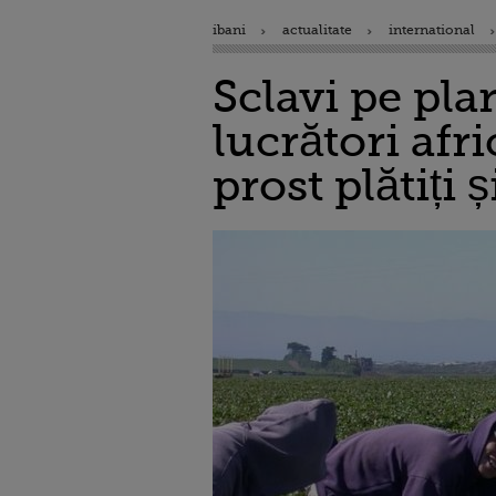
ibani
actualitate
international
Sclavi pe plan
lucrători afri
prost plătiți 