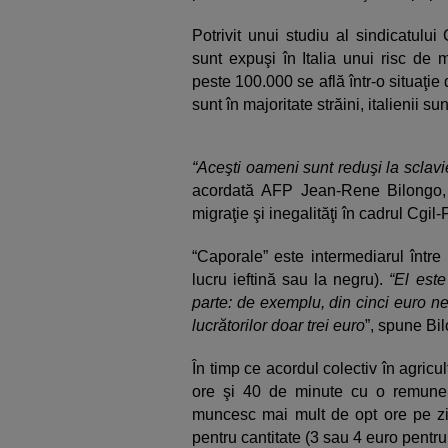
Potrivit unui studiu al sindicatului 
sunt expuşi în Italia unui risc de 
peste 100.000 se află într-o situaţie
sunt în majoritate străini, italienii 
“Aceşti oameni sunt reduşi la sclavi
acordată AFP Jean-Rene Bilongo, r
migraţie şi inegalităţi în cadrul Cgil-
“Caporale” este intermediarul între 
lucru ieftină sau la negru).
“El este
parte: de exemplu, din cinci euro neg
lucrătorilor doar trei euro
”, spune Bi
În timp ce acordul colectiv în agric
ore şi 40 de minute cu o remunera
muncesc mai mult de opt ore pe zi 
pentru cantitate (3 sau 4 euro pentr