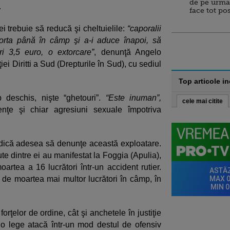
de pe urma
.
face tot po
i trebuie să reducă şi cheltuielile:
“caporalii
porta până în câmp şi a-i aduce înapoi, să
i 3,5 euro, o extorcare”
, denunţă Angelo
i Diritti a Sud (Drepturile în Sud), cu sediul
Top articole i
 deschis, nişte “ghetouri”.
“Este inuman”,
cele mai citite
enţe şi chiar agresiuni sexuale împotriva
iedică adesea să denunţe această exploatare.
te dintre ei au manifestat la Foggia (Apulia),
artea a 16 lucrători într-un accident rutier.
de moartea mai multor lucrători în câmp, în
e forţelor de ordine, cât şi anchetele în justiţie
o lege atacă într-un mod destul de ofensiv