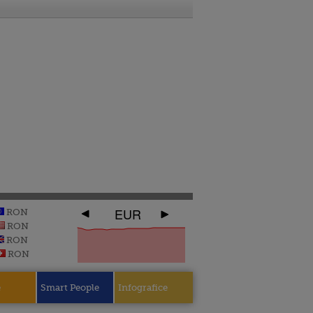
EUR
RON
RON
RON
RON
e
Smart People
Infografice