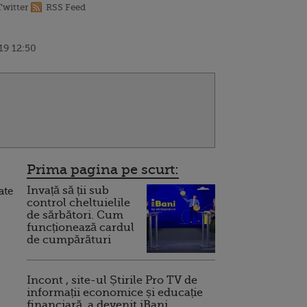
Twitter
RSS Feed
19 12:50
Prima pagina pe scurt:
Invață să ții sub
ate
control cheltuielile
de sărbători. Cum
funcționează cardul
de cumpărături
Incont , site-ul Știrile Pro TV de
informații economice și educație
financiară, a devenit iBani