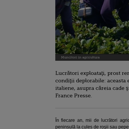
Muncitori in agricultura
Lucrători exploataţi, prost r
condiţii deplorabile: aceasta 
italiene, asupra căreia cade
France Presse.
În fiecare an, mii de lucrători agri
peninsulă la cules de roşii sau pepe