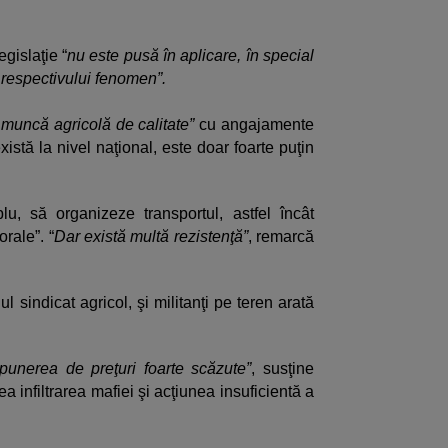
egislaţie “
nu este pusă în aplicare, în special
respectivului fenomen”.
 muncă agricolă de calitate”
cu angajamente
istă la nivel naţional, este doar foarte puţin
u, să organizeze transportul, astfel încât
rale”. “
Dar există multă rezistenţă”
, remarcă
alul sindicat agricol, şi militanţi pe teren arată
mpunerea de preţuri foarte scăzute”
, susţine
nfiltrarea mafiei şi acţiunea insuficientă a