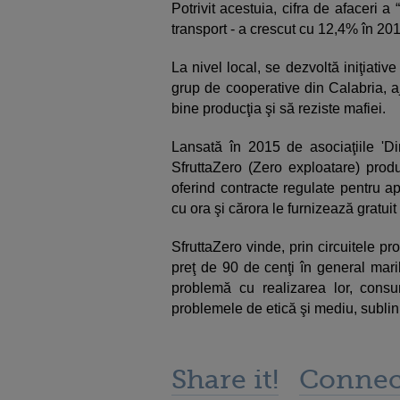
Potrivit acestuia, cifra de afaceri a 
transport - a crescut cu 12,4% în 20
La nivel local, se dezvoltă iniţiati
grup de cooperative din Calabria, aj
bine producţia şi să reziste mafiei.
Lansată în 2015 de asociaţiile 'Diri
SfruttaZero (Zero exploatare) prod
oferind contracte regulate pentru ap
cu ora şi cărora le furnizează gratuit
SfruttaZero vinde, prin circuitele p
preţ de 90 de cenţi în general mari
problemă cu realizarea lor, consum
problemele de etică şi mediu, subli
Share it!
Connec