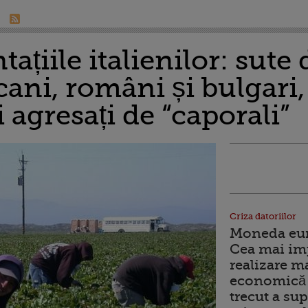
tațiile italienilor: sute
cani, români și bulgari,
și agresați de “caporali”
Criza datoriilor
Moneda euro
Cea mai im
realizare m
economică 
trecut a sup