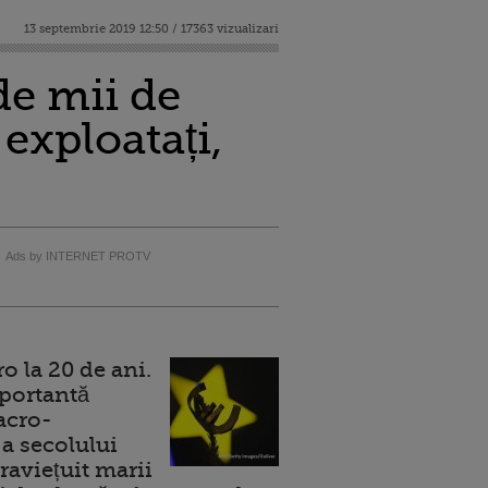
13 septembrie 2019 12:50 / 17363 vizualizari
 de mii de
 exploatați,
Ads by INTERNET PROTV
 la 20 de ani.
portantă
acro-
a secolului
raviețuit marii