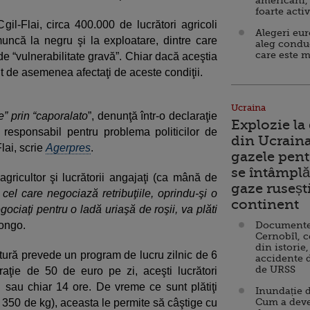
americani,
foarte acti
Cgil-Flai, circa 400.000 de lucrători agricoli
Alegeri eu
muncă la negru şi la exploatare, dintre care
aleg condu
care este m
 de “vulnerabilitate gravă”. Chiar dacă aceştia
sunt de asemenea afectaţi de aceste condiţii.
Ucraina
e” prin “caporalato
”, denunţă într-o declaraţie
Explozie la
esponsabil pentru problema politicilor de
din Ucraina
Flai, scrie
Agerpres
.
gazele pent
se întâmplă 
agricultor şi lucrătorii angajaţi (ca mână de
gaze ruseșt
 cel care negociază retribuţiile, oprindu-şi o
continent
ociaţi pentru o ladă uriaşă de roşii, va plăti
longo.
Documente d
Cernobîl, c
din istorie,
ultură prevede un program de lucru zilnic de 6
accidente 
de URSS
ţie de 50 de euro pe zi, aceşti lucrători
sau chiar 14 ore. De vreme ce sunt plătiţi
Inundație d
Cum a deve
u 350 de kg), aceasta le permite să câştige cu