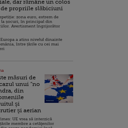
ale, dar rămâne un colos
de propriile slăbiciuni
repetiție: zona euro, extrem de
 la șocuri, în principal din
iilor. Avertisment îngrijorător
Europa a atins nivelul dinainte
omânia, între țările cu cei mai
eri
na
ște măsuri de
 cazul unui ”no
ndra, din
Domeniile
uitul şi
rutier şi aerian
imes: UE vrea să interzică
 țările membre a cetăţenilor