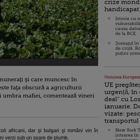
crize mondi
handicapat 
Istorie cu 
vulnerabilă
cauza dator
de la BCE
Șomajul în 
de criză. R
puțini șom
Uniunea Europea
emuneraţi şi care muncesc în
UE pregăte
este faţa obscură a agriculturii
urgență, în
 şi umbra mafiei, comentează vineri
deal” cu Lo
ianuarie. 
vizate: pesc
transportul 
New York T
coli africani, dar şi bulgari şi români vin în
intrarea în
ni verzi sub un soare de plumb.