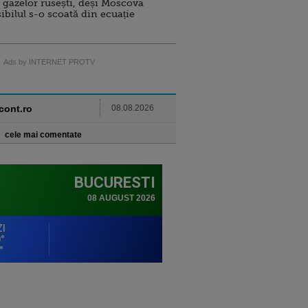
 gazelor rusești, deși Moscova
sibilul s-o scoată din ecuație
Ads by INTERNET PROTV
ncont.ro
08.08.2026
cele mai comentate