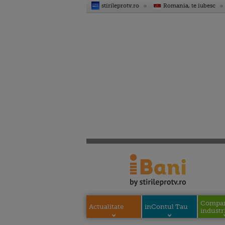
stirileprotv.ro
Romania, te iubesc
Compani
Actualitate
inContul Tau
industri