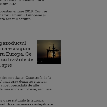
 din cauza pandemiei încă
ve din SUA
roparlamentare 2019: Cum se
cătorii Uniunii Europene și
iza acestui scrutin
 gazoductul
 care asigura
ru Europa. Ce
cu livrările de
i spre
esecretizate: Catastrofa de la
el mai grav dezastru nuclear
 a fost precedată de alte
de mai mică amploare, ascunse
e gaze naturale în Europa.
nit Ucraina marea câștigătoare