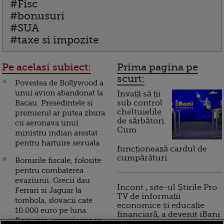
#Fisc
#bonusuri
#SUA
#taxe si impozite
Pe acelasi subiect:
Prima pagina pe
scurt:
Povestea de Bollywood a
unui avion abandonat la
Invață să ții
Bacau. Presedintele si
sub control
cheltuielile
premierul ar putea zbura
de sărbători.
cu aeronava unui
Cum
ministru indian arestat
pentru hartuire sexuala
funcționează cardul de
cumpărături
Bonurile fiscale, folosite
pentru combaterea
evaziunii. Grecii dau
Incont , site-ul Știrile Pro
Ferrari si Jaguar la
TV de informații
tombola, slovacii cate
economice și educație
10.000 euro pe luna.
financiară, a devenit iBani
Romania, campioana in