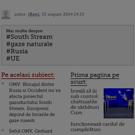
autor:
iBani
, 15 august 2014 14:13
Mai multe despre:
#South Stream
#gaze naturale
#Rusia
#UE
Pe acelasi subiect:
Prima pagina pe
scurt:
OMV: Blocajul dintre
Rusia si Occident nu va
Invață să ții
afecta proiectul
sub control
cheltuielile
gazoductului South
de sărbători.
Stream. Europenii
Cum
depind de livrarile de
gaze rusesti
funcționează cardul de
cumpărături
Seful OMV, Gerhard