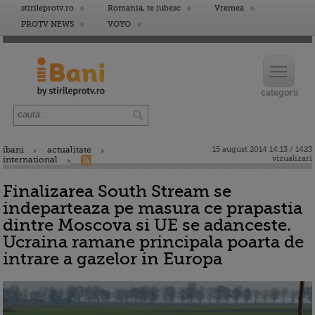
stirileprotv.ro
Romania, te iubesc
Vremea
PROTV NEWS
VOYO
ibani
actualitate
15 august 2014 14:13 / 1423
vizualizari
international
Finalizarea South Stream se
indeparteaza pe masura ce prapastia
dintre Moscova si UE se adanceste.
Ucraina ramane principala poarta de
intrare a gazelor in Europa