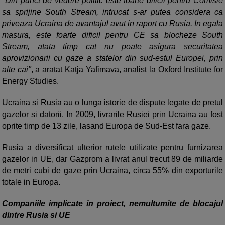
"Din punct de vedere politic este foarte dificil pentru Comisie
sa sprijine South Stream, intrucat s-ar putea considera ca
priveaza Ucraina de avantajul avut in raport cu Rusia. In egala
masura, este foarte dificil pentru CE sa blocheze South
Stream, atata timp cat nu poate asigura securitatea
aprovizionarii cu gaze a statelor din sud-estul Europei, prin
alte cai"
, a aratat Katja Yafimava, analist la Oxford Institute for
Energy Studies.
Ucraina si Rusia au o lunga istorie de dispute legate de pretul
gazelor si datorii. In 2009, livrarile Rusiei prin Ucraina au fost
oprite timp de 13 zile, lasand Europa de Sud-Est fara gaze.
Rusia a diversificat ulterior rutele utilizate pentru furnizarea
gazelor in UE, dar Gazprom a livrat anul trecut 89 de miliarde
de metri cubi de gaze prin Ucraina, circa 55% din exporturile
totale in Europa.
Companiile implicate in proiect, nemultumite de blocajul
dintre Rusia si UE