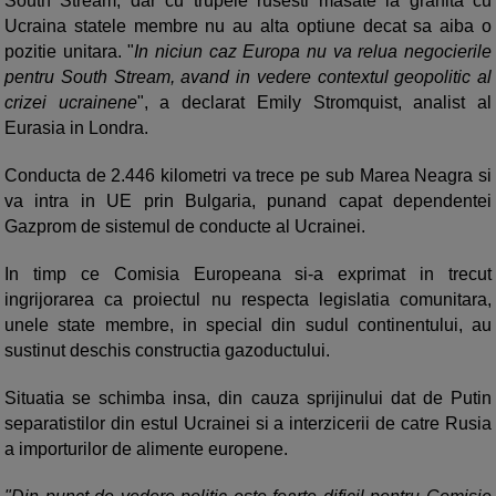
South Stream, dar cu trupele rusesti masate la granita cu
Ucraina statele membre nu au alta optiune decat sa aiba o
pozitie unitara. "
In niciun caz Europa nu va relua negocierile
pentru South Stream, avand in vedere contextul geopolitic al
crizei ucrainene
", a declarat Emily Stromquist, analist al
Eurasia in Londra.
Conducta de 2.446 kilometri va trece pe sub Marea Neagra si
va intra in UE prin Bulgaria, punand capat dependentei
Gazprom de sistemul de conducte al Ucrainei.
In timp ce Comisia Europeana si-a exprimat in trecut
ingrijorarea ca proiectul nu respecta legislatia comunitara,
unele state membre, in special din sudul continentului, au
sustinut deschis constructia gazoductului.
Situatia se schimba insa, din cauza sprijinului dat de Putin
separatistilor din estul Ucrainei si a interzicerii de catre Rusia
a importurilor de alimente europene.