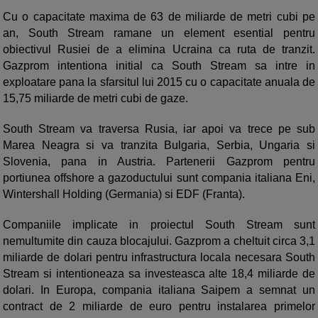
Cu o capacitate maxima de 63 de miliarde de metri cubi pe
an, South Stream ramane un element esential pentru
obiectivul Rusiei de a elimina Ucraina ca ruta de tranzit.
Gazprom intentiona initial ca South Stream sa intre in
exploatare pana la sfarsitul lui 2015 cu o capacitate anuala de
15,75 miliarde de metri cubi de gaze.
South Stream va traversa Rusia, iar apoi va trece pe sub
Marea Neagra si va tranzita Bulgaria, Serbia, Ungaria si
Slovenia, pana in Austria. Partenerii Gazprom pentru
portiunea offshore a gazoductului sunt compania italiana Eni,
Wintershall Holding (Germania) si EDF (Franta).
Companiile implicate in proiectul South Stream sunt
nemultumite din cauza blocajului. Gazprom a cheltuit circa 3,1
miliarde de dolari pentru infrastructura locala necesara South
Stream si intentioneaza sa investeasca alte 18,4 miliarde de
dolari. In Europa, compania italiana Saipem a semnat un
contract de 2 miliarde de euro pentru instalarea primelor