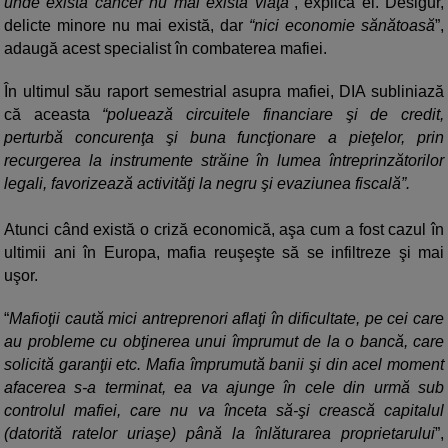
unde există cancer nu mai există viaţă”
, explică el. Desigur,
delicte minore nu mai există, dar
“nici economie sănătoasă
”,
adaugă acest specialist în combaterea mafiei.
În ultimul său raport semestrial asupra mafiei, DIA subliniază
că aceasta
“poluează circuitele financiare şi de credit,
perturbă concurenţa şi buna funcţionare a pieţelor, prin
recurgerea la instrumente străine în lumea întreprinzătorilor
legali, favorizează activităţi la negru şi evaziunea fiscală”.
Atunci când există o criză economică, aşa cum a fost cazul în
ultimii ani în Europa, mafia reuşeşte să se infiltreze şi mai
uşor.
“
Mafioţii caută mici antreprenori aflaţi în dificultate, pe cei care
au probleme cu obţinerea unui împrumut de la o bancă, care
solicită garanţii etc. Mafia împrumută banii şi din acel moment
afacerea s-a terminat, ea va ajunge în cele din urmă sub
controlul mafiei, care nu va înceta să-şi crească capitalul
(datorită ratelor uriaşe) până la înlăturarea proprietarului
”,