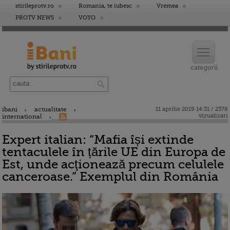
stirileprotv.ro
Romania, te iubesc
Vremea
PROTV NEWS
VOYO
ibani
actualitate
11 aprilie 2019 14:31 / 2378
vizualizari
international
Expert italian: “Mafia își extinde
tentaculele în țările UE din Europa de
Est, unde acţionează precum celulele
canceroase.” Exemplul din România