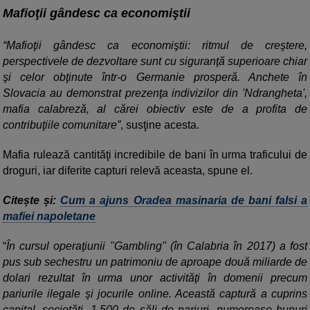
Mafioţii gândesc ca economiştii
“Mafioţii gândesc ca economiştii: ritmul de creştere,
perspectivele de dezvoltare sunt cu siguranţă superioare chiar
şi celor obţinute într-o Germanie prosperă. Anchete în
Slovacia au demonstrat prezenţa indivizilor din 'Ndrangheta',
mafia calabreză, al cărei obiectiv este de a profita de
contribuţiile comunitare”
, susţine acesta.
Mafia rulează cantităţi incredibile de bani în urma traficului de
droguri, iar diferite capturi relevă aceasta, spune el.
Citește și:
Cum a ajuns Oradea masinaria de bani falsi a
mafiei napoletane
“
În cursul operaţiunii "Gambling" (în Calabria în 2017) a fost
pus sub sechestru un patrimoniu de aproape două miliarde de
dolari rezultat în urma unor activităţi în domenii precum
pariurile ilegale şi jocurile online. Această captură a cuprins
capital, societăţi, 1.500 de săli de pariuri, numeroase bunuri