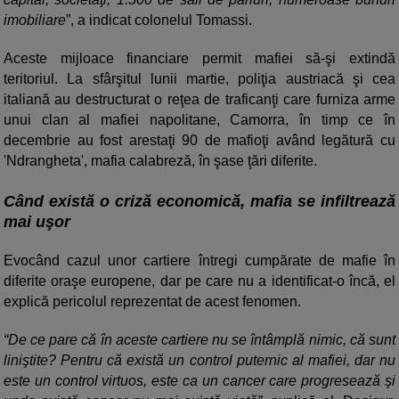
imobiliare
”, a indicat colonelul Tomassi.
Aceste mijloace financiare permit mafiei să-şi extindă
teritoriul. La sfârşitul lunii martie, poliţia austriacă şi cea
italiană au destructurat o reţea de traficanţi care furniza arme
unui clan al mafiei napolitane, Camorra, în timp ce în
decembrie au fost arestaţi 90 de mafioţi având legătură cu
'Ndrangheta', mafia calabreză, în şase ţări diferite.
Când există o criză economică, mafia se infiltrează
mai uşor
Evocând cazul unor cartiere întregi cumpărate de mafie în
diferite oraşe europene, dar pe care nu a identificat-o încă, el
explică pericolul reprezentat de acest fenomen.
“De ce pare că în aceste cartiere nu se întâmplă nimic, că sunt
liniştite? Pentru că există un control puternic al mafiei, dar nu
este un control virtuos, este ca un cancer care progresează şi