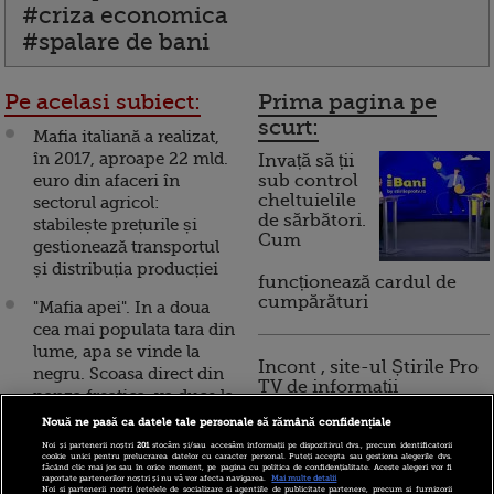
#criza economica
#spalare de bani
Pe acelasi subiect:
Prima pagina pe
scurt:
Mafia italiană a realizat,
în 2017, aproape 22 mld.
Invață să ții
euro din afaceri în
sub control
cheltuielile
sectorul agricol:
de sărbători.
stabilește prețurile și
Cum
gestionează transportul
și distribuția producției
funcționează cardul de
cumpărături
"Mafia apei". In a doua
cea mai populata tara din
lume, apa se vinde la
Incont , site-ul Știrile Pro
negru. Scoasa direct din
TV de informații
panza freatica, va duce la
economice și educație
costuri sociale si
Nouă ne pasă ca datele tale personale să rămână confidențiale
financiară, a devenit iBani
economice devastatoare
Noi și partenerii noștri
201
stocăm și/sau accesăm informații pe dispozitivul dvs., precum identificatorii
cookie unici pentru prelucrarea datelor cu caracter personal. Puteți accepta sau gestiona alegerile dvs.
făcând clic mai jos sau în orice moment, pe pagina cu politica de confidențialitate. Aceste alegeri vor fi
Presedintele Italiei,
raportate partenerilor noștri și nu vă vor afecta navigarea.
Mai multe detalii
10 reguli pentru decizii
Noi si partenerii nostri (retelele de socializare si agentiile de publicitate partenere, precum si furnizorii