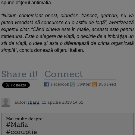
spune ofiţerul antimafia.
“Niciun comerciant onest, olandez, francez, german, nu va
putea vreodată să concureze cu o astfel de forţă”, avertizează
expertul citat. “Când cineva este în mafie, aceasta este pentru
totdeauna. Este o alegere de viaţă, o decizie de a îmbrăţişa un
stil de viaţă, o idee şi asta o diferenţiază de crima organizată
simplă”
, concluzionează ofiţerul italian.
Share it!
Connect
Facebook
Twitter
RSS Feed
autor:
iBani
, 11 aprilie 2019 14:31
Mai multe despre:
#Mafia
#coruptie