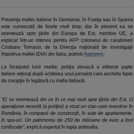
Prezenţa mafiei italiene în Germania, în Franţa sau în Spania
este cunoscută de foarte mult timp, dar în prezent ea se
orientează spre ţările din Europa de Est, membre UE, a
explicat într-un interviu pentru AFP colonelul de carabinieri
Cristiano Tomassi, de la Direcţia naţională de investigaţii
împotriva mafiei (DIA) din Italia, potrivit
Agerpres
.
La începutul lunii martie, poliţia slovacă a eliberat şapte
italieni reţinuţi după uciderea unui jurnalist care ancheta fapte
de corupţie în legătură cu mafia italiană.
“Ei se orientează din ce în ce mai mult spre ţările din Est. O
operaţiune recentă (a poliţiei) a vizat un clan care investise în
România, în companii de construcţii, în sute de apartamente,
în spa-uri. Un patrimoniu de 250 de milioane de euro a fost
confiscate”
, explică expertul în lupta antimafia.