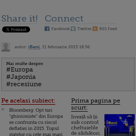
Share it!
Connect
Facebook
Twitter
RSS Feed
autor:
iBani
, 11 februarie 2015 18:56
Mai multe despre:
#Europa
#Japonia
#recesiune
Pe acelasi subiect:
Prima pagina pe
scurt:
Bloomberg: Opt tari
"ghinioniste" din Europa
Invață să ții
se confrunta cu riscul
sub control
cheltuielile
deflatiei in 2015. Topul
de sărbători.
statelor cu cele mai mari