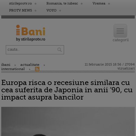
stirileprotv.ro
Romania, te iubesc
Vremea
PROTV NEWS
VOYO
ibani
actualitate
11 februarie 2015 18:56 / 27094
vizualizari
international
Europa risca o recesiune similara cu
cea suferita de Japonia in anii ’90, cu
impact asupra bancilor