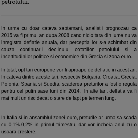
petrolului.
In urma cu doar cateva saptamani, analistii prognozau ca
2015 va fi primul an dupa 2008 cand nicio tara din lume nu va
inregistra deflatie anuala, dar perceptia lor s-a schimbat din
cauza continuarii declinului cotatiilor petrolului si a
incertitudinilor politice si economice din Grecia si zona euro.
In total, opt tari europene vor fi aproape de deflatie in acest an.
In cateva dintre aceste tari, respectiv Bulgaria, Croatia, Grecia,
Polonia, Spania si Suedia, scaderea preturilor a fost o regula
pentru cel putin sase luni din 2014. In alte tari, deflatia va fi
mai mult un risc decat o stare de fapt pe termen lung.
In Italia si in ansamblul zonei euro, preturile ar urma sa scada
cu 0,1%-0,2% in primul trimestru, dar vor incheia anul cu o
usoara crestere.