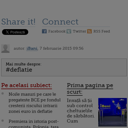
Share it!
Connect
Facebook
Twitter
RSS Feed
autor:
iBani
, 7 februarie 2015 09:56
Mai multe despre:
#deflatie
Pe acelasi subiect:
Prima pagina pe
scurt:
Noile masuri pe care le
pregateste BCE pe fondul
Invață să ții
cresterii riscului intrarii
sub control
cheltuielile
zonei euro in deflatie
de sărbători.
Cum
Premiera in istoria post-
comunista. Polonia, tara