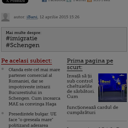
autor:
iBani
, 12 aprilie 2015 15:26
Mai multe despre:
#imigratie
#Schengen
Pe acelasi subiect:
Prima pagina pe
scurt:
Olanda este cel mai mare
partener comercial al
Invață să ții
Romaniei, dar se
sub control
cheltuielile
impotriveste intrarii
de sărbători.
Bucurestiului in
Cum
Schengen. Cum incearca
MAE sa convinga Haga
funcționează cardul de
cumpărături
Presedintele bulgar: UE
face "o greseala mare"
politizand aderarea