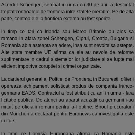
Acordul Schengen, semnat in urma cu 30 de ani, a desfiintat
treptat controalele de frontiera intre statele membre. Pe de alta
parte, controalele la frontiera externa au fost sporite.
In timp ce tari ca Irlanda sau Marea Britanie au ales sa
ramana in afara zonei Schengen, Ciprul, Croatia, Bulgaria si
Romania abia asteapta sa adere, insa sunt nevoite sa astepte.
Alte state membre UE afirma ca ele au nevoie de reforme
suplimentare in cadrul sistemelor lor judiciare si sa lupte mai
eficient impotriva coruptiei si crimei organizate.
La cartierul general al Politiei de Frontiera, in Bucuresti, ofiterii
opereaza echipament sofisticat produs de compania franco-
germana EADS. Contractul a fost atribuit cu ani in urma - fara
licitatie publica. De atunci au aparut acuzatii ca germanii i-au
mituit pe oficialii romani pentru a-l obtine. Biroul procuraturii
din Munchen a declarat pentru Euronews ca investigatia este
in curs.
In timp ce Comisia Europeana afirma ca Romania este