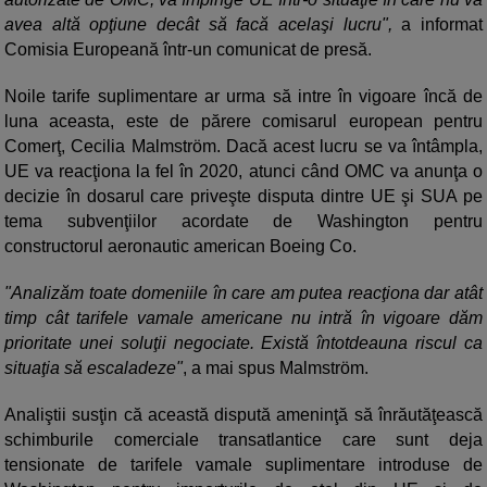
avea altă opţiune decât să facă acelaşi lucru",
a informat
Comisia Europeană într-un comunicat de presă.
Noile tarife suplimentare ar urma să intre în vigoare încă de
luna aceasta, este de părere comisarul european pentru
Comerţ, Cecilia Malmström. Dacă acest lucru se va întâmpla,
UE va reacţiona la fel în 2020, atunci când OMC va anunţa o
decizie în dosarul care priveşte disputa dintre UE şi SUA pe
tema subvenţiilor acordate de Washington pentru
constructorul aeronautic american Boeing Co.
"Analizăm toate domeniile în care am putea reacţiona dar atât
timp cât tarifele vamale americane nu intră în vigoare dăm
prioritate unei soluţii negociate. Există întotdeauna riscul ca
situaţia să escaladeze"
, a mai spus Malmström.
Analiştii susţin că această dispută ameninţă să înrăutăţească
schimburile comerciale transatlantice care sunt deja
tensionate de tarifele vamale suplimentare introduse de