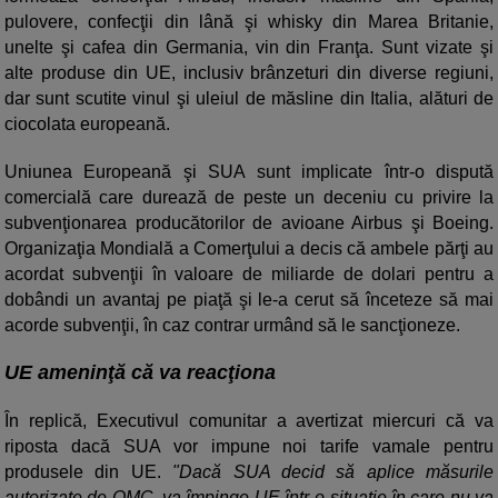
pulovere, confecţii din lână şi whisky din Marea Britanie,
unelte şi cafea din Germania, vin din Franţa. Sunt vizate şi
alte produse din UE, inclusiv brânzeturi din diverse regiuni,
dar sunt scutite vinul şi uleiul de măsline din Italia, alături de
ciocolata europeană.
Uniunea Europeană şi SUA sunt implicate într-o dispută
comercială care durează de peste un deceniu cu privire la
subvenţionarea producătorilor de avioane Airbus şi Boeing.
Organizaţia Mondială a Comerţului a decis că ambele părţi au
acordat subvenţii în valoare de miliarde de dolari pentru a
dobândi un avantaj pe piaţă şi le-a cerut să înceteze să mai
acorde subvenţii, în caz contrar urmând să le sancţioneze.
UE ameninţă că va reacţiona
În replică, Executivul comunitar a avertizat miercuri că va
riposta dacă SUA vor impune noi tarife vamale pentru
produsele din UE.
"Dacă SUA decid să aplice măsurile
autorizate de OMC, va împinge UE într-o situaţie în care nu va