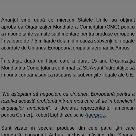
Anunţul vine după ce miercuri Statele Unite au obţinut
aprobarea Organizaţiei Mondiale a Comerţului (OMC) pentru
a impune tarife vamale suplimentare pentru produse europene
în valoare de 7,5 miliarde dolari, din cauza subvenţiilor ilegale
acordate de Uniunea Europeană grupului aeronautic Airbus.
În sfârşit, după un litigiu care a durat 15 ani, Organizaţia
Mondială a Comerţului a confirmat că SUA sunt îndreptăţite să
impună contramăsuri ca răspuns la subvenţiile ilegale ale UE.
"Ne aşteptăm să negociem cu Uniunea Europeană pentru a
rezolva această problemă într-un mod care să fie în beneficiul
angajaţilor americani
", a declarat reprezentantul american
pentru Comerţ, Robert Lighthizer, scrie
Agerpres
.
Sunt vizate în special produse din cele patru ţări care
formează consorţiul Airbus, inclusiv măsline din Spania,