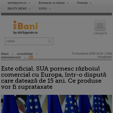
stirileprotv.ro
Romania, te iubesc
Vremea
PROTV NEWS
VOYO
ibani
actualitate
3 octombrie 2019 10:10 / 1452
vizualizari
international
Este oficial. SUA pornesc războiul
comercial cu Europa, într-o dispută
care datează de 15 ani. Ce produse
vor fi suprataxate