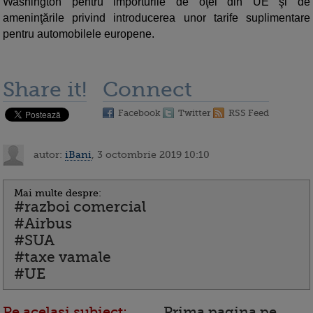
Washington pentru importurile de oţel din UE şi de
ameninţările privind introducerea unor tarife suplimentare
pentru automobilele europene.
Share it!
Connect
Facebook
Twitter
RSS Feed
autor:
iBani
, 3 octombrie 2019 10:10
Mai multe despre:
#razboi comercial
#Airbus
#SUA
#taxe vamale
#UE
Pe acelasi subiect:
Prima pagina pe