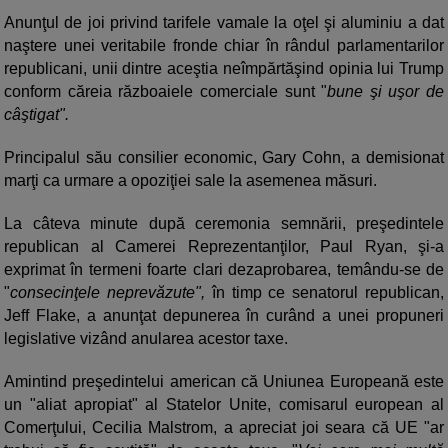
Anunţul de joi privind tarifele vamale la oţel şi aluminiu a dat
naştere unei veritabile fronde chiar în rândul parlamentarilor
republicani, unii dintre aceştia neîmpărtăşind opinia lui Trump
conform căreia războaiele comerciale sunt "
bune şi uşor de
câştigat".
Principalul său consilier economic, Gary Cohn, a demisionat
marţi ca urmare a opoziţiei sale la asemenea măsuri.
La câteva minute după ceremonia semnării, preşedintele
republican al Camerei Reprezentanţilor, Paul Ryan, şi-a
exprimat în termeni foarte clari dezaprobarea, temându-se de
"
consecinţele neprevăzute",
în timp ce senatorul republican,
Jeff Flake, a anunţat depunerea în curând a unei propuneri
legislative vizând anularea acestor taxe.
Amintind preşedintelui american că Uniunea Europeană este
un "aliat apropiat" al Statelor Unite, comisarul european al
Comerţului, Cecilia Malstrom, a apreciat joi seara că UE "ar