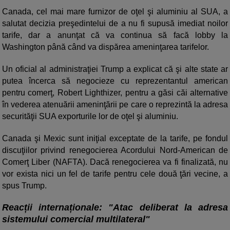
Canada, cel mai mare furnizor de oţel şi aluminiu al SUA, a
salutat decizia preşedintelui de a nu fi supusă imediat noilor
tarife, dar a anunţat că va continua să facă lobby la
Washington până când va dispărea ameninţarea tarifelor.
Un oficial al administraţiei Trump a explicat că şi alte state ar
putea încerca să negocieze cu reprezentantul american
pentru comerţ, Robert Lighthizer, pentru a găsi căi alternative
în vederea atenuării ameninţării pe care o reprezintă la adresa
securităţii SUA exporturile lor de oţel şi aluminiu.
Canada şi Mexic sunt iniţial exceptate de la tarife, pe fondul
discuţiilor privind renegocierea Acordului Nord-American de
Comerţ Liber (NAFTA). Dacă renegocierea va fi finalizată, nu
vor exista nici un fel de tarife pentru cele două ţări vecine, a
spus Trump.
Reacții internaționale: "Atac deliberat la adresa
sistemului comercial multilateral"