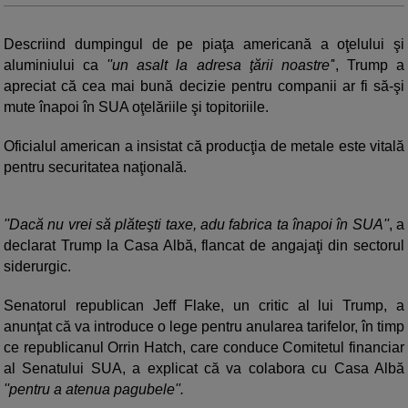
Descriind dumpingul de pe piaţa americană a oţelului şi
aluminiului ca
''un asalt la adresa ţării noastre'
', Trump a
apreciat că cea mai bună decizie pentru companii ar fi să-şi
mute înapoi în SUA oţelăriile şi topitoriile.
Oficialul american a insistat că producţia de metale este vitală
pentru securitatea naţională.
''Dacă nu vrei să plăteşti taxe, adu fabrica ta înapoi în SUA''
, a
declarat Trump la Casa Albă, flancat de angajaţi din sectorul
siderurgic.
Senatorul republican Jeff Flake, un critic al lui Trump, a
anunţat că va introduce o lege pentru anularea tarifelor, în timp
ce republicanul Orrin Hatch, care conduce Comitetul financiar
al Senatului SUA, a explicat că va colabora cu Casa Albă
''pentru a atenua pagubele''.