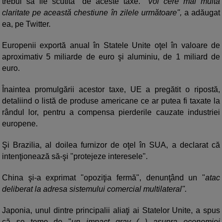
trebui să fie scutită" de aceste taxe. "
Voi cere mai multă
claritate pe această chestiune în zilele următoare",
a adăugat
ea, pe Twitter.
Europenii exportă anual în Statele Unite oţel în valoare de
aproximativ 5 miliarde de euro şi aluminiu, de 1 miliard de
euro.
Înaintea promulgării acestor taxe, UE a pregătit o ripostă,
detaliind o listă de produse americane ce ar putea fi taxate la
rândul lor, pentru a compensa pierderile cauzate industriei
europene.
Şi Brazilia, al doilea furnizor de oţel în SUA, a declarat că
intenţionează să-şi "protejeze interesele".
China şi-a exprimat "opoziţia fermă", denunţând un "
atac
deliberat la adresa sistemului comercial multilateral".
Japonia, unul dintre principalii aliaţi ai Statelor Unite, a spus
că se teme de "
un impact grav (...) asupra economiei