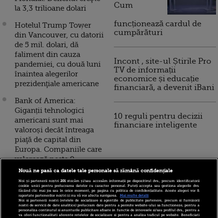
Cum
la 3,3 trilioane dolari
funcționează cardul de
Hotelul Trump Tower
cumpărături
din Vancouver, cu datorii
de 5 mil. dolari, dă
faliment din cauza
Incont , site-ul Știrile Pro
pandemiei, cu două luni
TV de informații
înaintea alegerilor
economice și educație
prezidenţiale americane
financiară, a devenit iBani
Bank of America:
Giganții tehnologici
10 reguli pentru decizii
americani sunt mai
financiare inteligente
valoroși decât întreaga
piaţă de capital din
Europa. Companiile care
valorează peste 9
trilioane de dolari
Nouă ne pasă ca datele tale personale să rămână confidențiale
Noi și partenerii noștri
201
stocăm și/sau accesăm informații pe dispozitivul dvs., precum identificatorii
Protest cu o ghilotină în
cookie unici pentru prelucrarea datelor cu caracter personal. Puteți accepta sau gestiona alegerile dvs.
făcând clic mai jos sau în orice moment, pe pagina cu politica de confidențialitate. Aceste alegeri vor fi
fața casei lui Jeff Bezos,
raportate partenerilor noștri și nu vă vor afecta navigarea.
Mai multe detalii
Noi si partenerii nostri (retelele de socializare si agentiile de publicitate partenere, precum si furnizorii
după ce averea celui mai
nostri de servicii de date analitice) prelucram date pentru a permite website-ului sa functioneze, pentru a
personaliza continutul si anunturile publicitare afisate in functie de interesele si/sau profilul dvs., pentru a
bogat om al planetei a
va oferi functionalitati aferente retelelor de socializare si pentru a analiza traficul pe website. Beneficiati