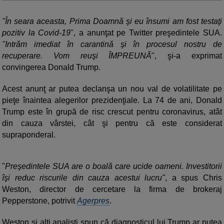
"În seara aceasta, Prima Doamnă şi eu însumi am fost testaţi
pozitiv la Covid-19
", a anunţat pe Twitter preşedintele SUA.
"Intrăm imediat în carantină şi în procesul nostru de
recuperare. Vom reuşi ÎMPREUNĂ
", şi-a exprimat
convingerea Donald Trump.
Acest anunţ ar putea declanşa un nou val de volatilitate pe
pieţe înaintea alegerilor prezidenţiale. La 74 de ani, Donald
Trump este în grupă de risc crescut pentru coronavirus, atât
din cauza vârstei, cât şi pentru că este considerat
supraponderal.
"
Preşedintele SUA are o boală care ucide oameni. Investitorii
îşi reduc riscurile din cauza acestui lucru"
, a spus Chris
Weston, director de cercetare la firma de brokeraj
Pepperstone, potrivit
Agerpres
.
Weston şi alţi analişti spun că diagnosticul lui Trump ar putea