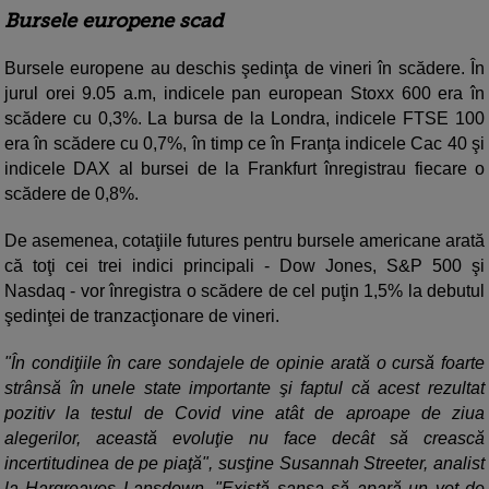
Bursele europene scad
Bursele europene au deschis şedinţa de vineri în scădere. În
jurul orei 9.05 a.m, indicele pan european Stoxx 600 era în
scădere cu 0,3%. La bursa de la Londra, indicele FTSE 100
era în scădere cu 0,7%, în timp ce în Franţa indicele Cac 40 şi
indicele DAX al bursei de la Frankfurt înregistrau fiecare o
scădere de 0,8%.
De asemenea, cotaţiile futures pentru bursele americane arată
că toţi cei trei indici principali - Dow Jones, S&P 500 şi
Nasdaq - vor înregistra o scădere de cel puţin 1,5% la debutul
şedinţei de tranzacţionare de vineri.
"În condiţiile în care sondajele de opinie arată o cursă foarte
strânsă în unele state importante şi faptul că acest rezultat
pozitiv la testul de Covid vine atât de aproape de ziua
alegerilor, această evoluţie nu face decât să crească
incertitudinea de pe piaţă", susţine Susannah Streeter, analist
la Hargreaves Lansdown. "Există şansa să apară un vot de