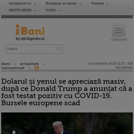
stirileprotv.ro
Romania, te iubesc
Vremea
PROTV NEWS
VOYO
ibani
actualitate
2 octombrie 2020 11:17 / 318
vizualizari
international
Dolarul şi yenul se apreciază masiv,
după ce Donald Trump a anunţat că a
fost testat pozitiv cu COVID-19.
Bursele europene scad