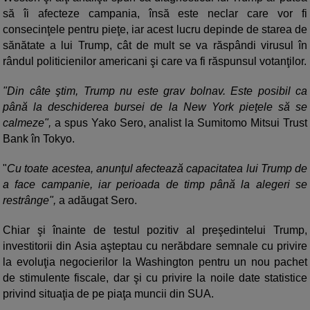
să îi afecteze campania, însă este neclar care vor fi
consecinţele pentru pieţe, iar acest lucru depinde de starea de
sănătate a lui Trump, cât de mult se va răspândi virusul în
rândul politicienilor americani şi care va fi răspunsul votanţilor.
"Din câte ştim, Trump nu este grav bolnav. Este posibil ca
până la deschiderea bursei de la New York pieţele să se
calmeze",
a spus Yako Sero, analist la Sumitomo Mitsui Trust
Bank în Tokyo.
"
Cu toate acestea, anunţul afectează capacitatea lui Trump de
a face campanie, iar perioada de timp până la alegeri se
restrânge",
a adăugat Sero.
Chiar şi înainte de testul pozitiv al preşedintelui Trump,
investitorii din Asia aşteptau cu nerăbdare semnale cu privire
la evoluţia negocierilor la Washington pentru un nou pachet
de stimulente fiscale, dar şi cu privire la noile date statistice
privind situaţia de pe piaţa muncii din SUA.