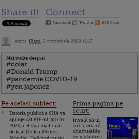
Share it!
Connect
Facebook
Twitter
RSS Feed
autor:
iBani
, 2 octombrie 2020 11:17
Mai multe despre:
#dolar
#Donald Trump
#pandemie COVID-19
#yen japonez
Pe acelasi subiect:
Prima pagina pe
scurt:
Datoria publică a SUA va
ajunge cât PIB-ul țării în
Invață să ții
2020, cel mai înalt nivel
sub control
cheltuielile
de la al Doilea Război
de sărbători.
Mondial. Deficitul creşte