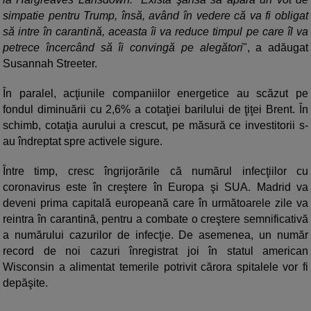
simpatie pentru Trump, însă, având în vedere că va fi obligat
să intre în carantină, aceasta îi va reduce timpul pe care îl va
petrece încercând să îi convingă pe alegători
", a adăugat
Susannah Streeter.
În paralel, acţiunile companiilor energetice au scăzut pe
fondul diminuării cu 2,6% a cotaţiei barilului de ţiţei Brent. În
schimb, cotaţia aurului a crescut, pe măsură ce investitorii s-
au îndreptat spre activele sigure.
Între timp, cresc îngrijorările că numărul infecţiilor cu
coronavirus este în creştere în Europa şi SUA. Madrid va
deveni prima capitală europeană care în următoarele zile va
reintra în carantină, pentru a combate o creştere semnificativă
a numărului cazurilor de infecţie. De asemenea, un număr
record de noi cazuri înregistrat joi în statul american
Wisconsin a alimentat temerile potrivit cărora spitalele vor fi
depăşite.