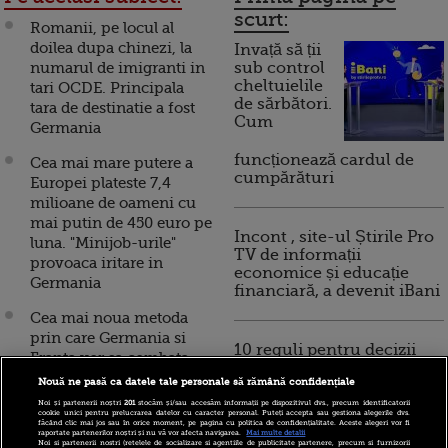
scurt:
Romanii, pe locul al
doilea dupa chinezi, la
Invață să ții
numarul de imigranti in
sub control
cheltuielile
tari OCDE. Principala
de sărbători.
tara de destinatie a fost
Cum
Germania
funcționează cardul de
Cea mai mare putere a
cumpărături
Europei plateste 7,4
milioane de oameni cu
mai putin de 450 euro pe
Incont , site-ul Știrile Pro
luna. "Minijob-urile"
TV de informații
provoaca iritare in
economice și educație
Germania
financiară, a devenit iBani
Cea mai noua metoda
prin care Germania si
10 reguli pentru decizii
Franta vor sa combata
financiare inteligente
somajul in zona euro
Nouă ne pasă ca datele tale personale să rămână confidențiale
Noi și partenerii noștri
201
stocăm și/sau accesăm informații pe dispozitivul dvs., precum identificatorii
Industria berii din
cookie unici pentru prelucrarea datelor cu caracter personal. Puteți accepta sau gestiona alegerile dvs.
făcând clic mai jos sau în orice moment, pe pagina cu politica de confidențialitate. Aceste alegeri vor fi
Germania, la un pas de
raportate partenerilor noștri și nu vă vor afecta navigarea.
Mai multe detalii
Noi si partenerii nostri (retelele de socializare si agentiile de publicitate partenere, precum si furnizorii