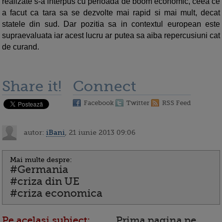
realizate s-a interpus cu perioada de boom economic, ceea ce
a facut ca tara sa se dezvolte mai rapid si mai mult, decat
statele din sud. Dar pozitia sa in contextul european este
supraevaluata iar acest lucru ar putea sa aiba repercusiuni cat
de curand.
Share it!
Connect
Facebook
Twitter
RSS Feed
autor:
iBani
, 21 iunie 2013 09:06
Mai multe despre:
#Germania
#criza din UE
#criza economica
Pe acelasi subiect:
Prima pagina pe