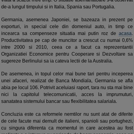
de-a lungul timpului si in Italia, Spania sau Portugalia.
Germania, asemenea Japoniei, se bazeaza in prezent pe
exporturi, in special cele din domeniul auto, in timp ce
incearca sa compenseze situatia mai putin roz de
acasa
.
Productivitatea pe cap de muncitor a crescut cu numai 0,6%
intre 2000 si 2010, ceea ce a facut ca reprezentantii
Organizatiei Economice pentru Cooperare si Dezvoltare sa
sugereze Berlinului sa ia cateva lectii de la Australia.
De asemenea, in topul celor mai bune tari pentru inceperea
unei afaceri, realizat de Banca Mondiala, Germania se afla
abia pe locul 106. Potrivit aceluiasi raport, tara nu sta mai bine
nici la capitolul telecomunicatii, acces la imprumuturi,
sanatatea sistemului bancar sau flexibilitatea salariala.
Concluzia este ca reformele nemtilor nu sunt atat de diferite
de cele facute mai demult de italieni, spanioli sau portughezi,
cu singura diferenta ca momentul in care acestea au fost