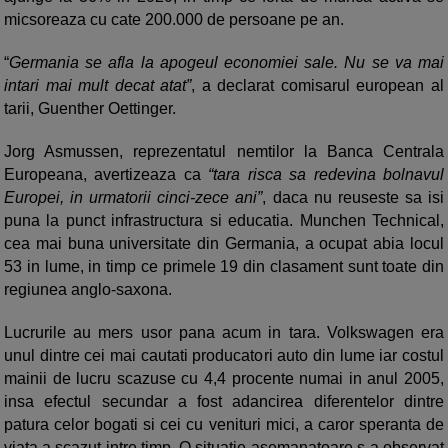
micsoreaza cu cate 200.000 de persoane pe an.
“
Germania se afla la apogeul economiei sale. Nu se va mai
intari mai mult decat atat”
, a declarat comisarul european al
tarii, Guenther Oettinger.
Jorg Asmussen, reprezentatul nemtilor la Banca Centrala
Europeana, avertizeaza ca
“tara risca sa redevina bolnavul
Europei, in urmatorii cinci-zece ani”
, daca nu reuseste sa isi
puna la punct infrastructura si educatia. Munchen Technical,
cea mai buna universitate din Germania, a ocupat abia locul
53 in lume, in timp ce primele 19 din clasament sunt toate din
regiunea anglo-saxona.
Lucrurile au mers usor pana acum in tara. Volkswagen era
unul dintre cei mai cautati producatori auto din lume iar costul
mainii de lucru scazuse cu 4,4 procente numai in anul 2005,
insa efectul secundar a fost adancirea diferentelor dintre
patura celor bogati si cei cu venituri mici, a caror speranta de
viata a scazut intre timp. O situatie asemanatoare s-a observat