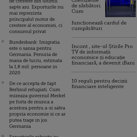
cheltuielile
de crestere din ultimii
de sărbători.
sapte ani. Exporturile nu
Cum
mai reprezinta
principalul motor de
funcționează cardul de
crestere al economiei, ci
cumpărături
consumul privat
Bundesbank: Imigratia
Incont , site-ul Știrile Pro
este o sansa pentru
TV de informații
Germania. Penuria de
economice și educație
mana de lucru, estimata
financiară, a devenit iBani
la 1,8 mil. persoane in
2020
10 reguli pentru decizii
De ce accepta de fapt
financiare inteligente
Berlinul refugiati. Cum
mizeaza guvernul Merkel
pe forta de munca a
acestora pentru a-si salva
propria economie si ce ar
putea trage in jos
Germania