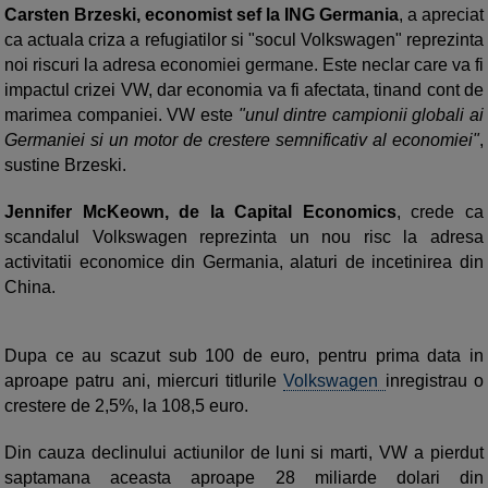
Carsten Brzeski, economist sef la ING Germania
, a apreciat
ca actuala criza a refugiatilor si "socul Volkswagen" reprezinta
noi riscuri la adresa economiei germane. Este neclar care va fi
impactul crizei VW, dar economia va fi afectata, tinand cont de
marimea companiei. VW este
"unul dintre campionii globali ai
Germaniei si un motor de crestere semnificativ al economiei"
,
sustine Brzeski.
Jennifer McKeown, de la Capital Economics
, crede ca
scandalul Volkswagen reprezinta un nou risc la adresa
activitatii economice din Germania, alaturi de incetinirea din
China.
Dupa ce au scazut sub 100 de euro, pentru prima data in
aproape patru ani, miercuri titlurile
Volkswagen
inregistrau o
crestere de 2,5%, la 108,5 euro.
Din cauza declinului actiunilor de luni si marti, VW a pierdut
saptamana aceasta aproape 28 miliarde dolari din