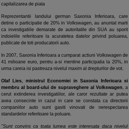
capitalizarea de piata
Reprezentantii landului german Saxonia Inferioara, care
detine o participatie de 20% in Volkswagen, au anuntat marti
ca investigatiile demarate de autoritatile din SUA au sporit
indoielile referitoare la acuratetea datelor privind poluarea,
publicate de toti producatorii auto.
In 2007, Saxonia Inferioara a cumparat actiuni Volkswagen de
41 milioane euro, pentru a-si mentine participatia la 20%, in
urma careia isi pastreaza nivelul maxim al drepturilor de vot.
Olaf Lies, ministrul Economiei in Saxonia Inferioara si
membru al board-ului de supraveghere al Volkswagen
, a
cerut extinderea investigatiilor, ale caror rezultate ar putea
avea consecinte in cazul in care se constata ca directorii
companiilor auto sunt gasiti vinovati de nerespectarea
standardelor referitoare la poluare.
"Sunt convins ca toata lumea este interesata daca nivelul