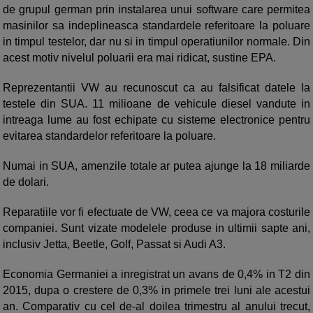
de grupul german prin instalarea unui software care permitea
masinilor sa indeplineasca standardele referitoare la poluare
in timpul testelor, dar nu si in timpul operatiunilor normale. Din
acest motiv nivelul poluarii era mai ridicat, sustine EPA.
Reprezentantii VW au recunoscut ca au falsificat datele la
testele din SUA. 11 milioane de vehicule diesel vandute in
intreaga lume au fost echipate cu sisteme electronice pentru
evitarea standardelor referitoare la poluare.
Numai in SUA, amenzile totale ar putea ajunge la 18 miliarde
de dolari.
Reparatiile vor fi efectuate de VW, ceea ce va majora costurile
companiei. Sunt vizate modelele produse in ultimii sapte ani,
inclusiv Jetta, Beetle, Golf, Passat si Audi A3.
Economia Germaniei a inregistrat un avans de 0,4% in T2 din
2015, dupa o crestere de 0,3% in primele trei luni ale acestui
an. Comparativ cu cel de-al doilea trimestru al anului trecut,