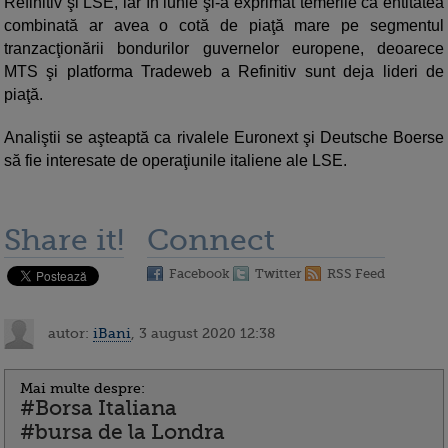
Refinitiv şi LSE, iar în iunie şi-a exprimat temerile că entitatea
combinată ar avea o cotă de piaţă mare pe segmentul
tranzacţionării bondurilor guvernelor europene, deoarece
MTS şi platforma Tradeweb a Refinitiv sunt deja lideri de
piaţă.
Analiştii se aşteaptă ca rivalele Euronext şi Deutsche Boerse
să fie interesate de operaţiunile italiene ale LSE.
Share it!
Connect
Facebook
Twitter
RSS Feed
autor:
iBani
, 3 august 2020 12:38
Mai multe despre:
#Borsa Italiana
#bursa de la Londra