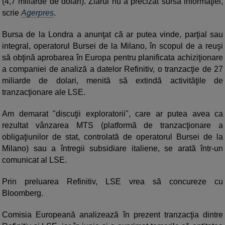
(4,7 miliarde de dolari). Ziarul nu a precizat sursa informaţiei,
scrie
Agerpres
.
Bursa de la Londra a anunţat că ar putea vinde, parţial sau
integral, operatorul Bursei de la Milano, în scopul de a reuşi
să obţină aprobarea în Europa pentru planificata achiziţionare
a companiei de analiză a datelor Refinitiv, o tranzacţie de 27
miliarde de dolari, menită să extindă activităţile de
tranzacţionare ale LSE.
Am demarat "discuţii exploratorii", care ar putea avea ca
rezultat vânzarea MTS (platformă de tranzacţionare a
obligaţiunilor de stat, controlată de operatorul Bursei de la
Milano) sau a întregii subsidiare italiene, se arată într-un
comunicat al LSE.
Prin preluarea Refinitiv, LSE vrea să concureze cu
Bloomberg.
Comisia Europeană analizează în prezent tranzacţia dintre