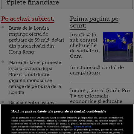
#piete financiare
Pe acelasi subiect:
Prima pagina pe
scurt:
Bursa de la Londra
respinge oferta de
Invață să ții
preluare de 39 mld. dolari
sub control
cheltuielile
din partea rivalei din
de sărbători.
Hong Kong
Cum
Marea Britanie primește
funcționează cardul de
încă o lovitură după
cumpărături
Brexit. Unul dintre
giganții mondiali se
retrage de pe bursa de la
Incont , site-ul Știrile Pro
Londra
TV de informații
economice și educație
Batalia pentru listarea
financiară, a devenit iBani
primei companii din
Nouă ne pasă ca datele tale personale să rămână confidențiale
lume care va depasi
Noi și partenerii noștri
201
stocăm și/sau accesăm informații pe dispozitivul dvs., precum identificatorii
valoarea de un trilion de
cookie unici pentru prelucrarea datelor cu caracter personal. Puteți accepta sau gestiona alegerile dvs.
10 reguli pentru decizii
făcând clic mai jos sau în orice moment, pe pagina cu politica de confidențialitate. Aceste alegeri vor fi
dolari. Bursa de la Londra
raportate partenerilor noștri și nu vă vor afecta navigarea.
Mai multe detalii
financiare inteligente
Noi si partenerii nostri (retelele de socializare si agentiile de publicitate partenere, precum si furnizorii
pregateste un mecanism
nostri de servicii de date analitice) prelucram date pentru a permite website-ului sa functioneze, pentru a