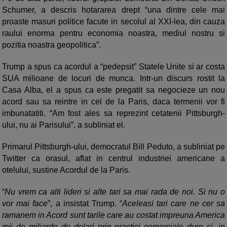
Schumer, a descris hotararea drept “una dintre cele mai
proaste masuri politice facute in secolul al XXI-lea, din cauza
raului enorma pentru economia noastra, mediul nostru si
pozitia noastra geopolitica”.
Trump a spus ca acordul a “pedepsit” Statele Unite si ar costa
SUA milioane de locuri de munca. Intr-un discurs rostit la
Casa Alba, el a spus ca este pregatit sa negocieze un nou
acord sau sa reintre in cel de la Paris, daca termenii vor fi
imbunatatiti. “Am fost ales sa reprezint cetatenii Pittsburgh-
ului, nu ai Parisului”, a subliniat el.
Primarul Pittsburgh-ului, democratul Bill Peduto, a subliniat pe
Twitter ca orasul, aflat in centrul industriei americane a
otelului, sustine Acordul de la Paris.
“
Nu vrem ca alti lideri si alte tari sa mai rada de noi. Si nu o
vor mai face
”, a insistat Trump. “
Aceleasi tari care ne cer sa
ramanem in Acord sunt tarile care au costat impreuna America
mii de miliarde de dolari prin practici comerciale dure si, in