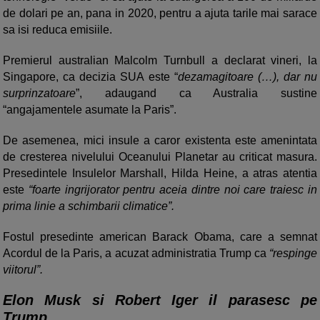
de dolari pe an, pana in 2020, pentru a ajuta tarile mai sarace
sa isi reduca emisiile.
Premierul australian Malcolm Turnbull a declarat vineri, la
Singapore, ca decizia SUA este “
dezamagitoare (…), dar nu
surprinzatoare
”, adaugand ca Australia sustine
“angajamentele asumate la Paris”.
De asemenea, mici insule a caror existenta este amenintata
de cresterea nivelului Oceanului Planetar au criticat masura.
Presedintele Insulelor Marshall, Hilda Heine, a atras atentia
este
“foarte ingrijorator pentru aceia dintre noi care traiesc in
prima linie a schimbarii climatice”.
Fostul presedinte american Barack Obama, care a semnat
Acordul de la Paris, a acuzat administratia Trump ca
“respinge
viitorul”.
Elon Musk si Robert Iger il parasesc pe
Trump