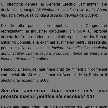
Si directorul general al General Electric, Jeff Immelt, s-a
declarat dezamagit.
“Schimbarea climatica este reala. Acum
industria trebuie sa conduca si sa nu depinda de Guvern”.
Pe de alta parte, lideri republicani din Congres si
reprezentanti ai industriei carbunelui din SUA au aprobat
decizia lui Trump. Liderul majoritatii republicane din Senat,
Mitch McConnell, si-a exprimat sustinerea pentru presedinte,
pentru ca
“a dat inca o lovitura semnificativa asaltului
administratiei Obama asupra productiei interne de energie si
locurilor de munca
”, a afirmat el.
Peabody Energy, cel mai mare grup de minerit din domeniul
carbunelui din SUA, a afirmat ca Acordul de la Paris ar fi
afectat grav economia SUA.
Senator american: Una dintre cele mai
proaste masuri politice ale secolului XXI
Pe de alta parte, liderul grupului democrat din Senat, Chuck