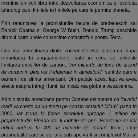
mentine un echilibru intre dezvoltarea economica si evolutia
tehnologica si limitele in limitele pe care le permite planeta.
Prin renuntarea la promisiunile facute de predecesorii sai
Barack Obama si George W Bush, Donald Trump deschide
drumul catre unele consecinte catastrofale pentru Terra.
Cea mai periculoasa dintre consecinte este aceea ca, dupa
renuntarea la angajamentele luate in ceea ce priveste
limitarea emisiilor de carbon, “
trei miliarde de tone de dioxid
de carbon in plus vor fi eliberate in atmosfera”
, sunt de parere
oamenii de stiinta americani. Din pacate acest fapt va avea
efecte asupra intregii lumi, iar incalzirea globala va accelera.
Administratia americana pentru Oceane estimeaza ca
“nivelul
marii va creste cu un metru pe coasta orasului Miami, pana in
2060, iar pana la finele secolului aproape 1 milion de
proprietati din Florida vor fi inghite de ape. Pierderile se vor
ridica undeva la 400 de miliarde de dolari”
. Ironic, intre
proprietatile care se vor afla sub ape va fi si complexul Mar-a-