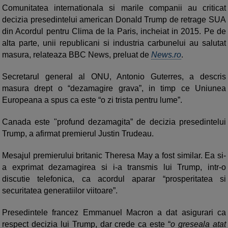
Comunitatea internationala si marile companii au criticat
decizia presedintelui american Donald Trump de retrage SUA
din Acordul pentru Clima de la Paris, incheiat in 2015. Pe de
alta parte, unii republicani si industria carbunelui au salutat
masura, relateaza BBC News, preluat de
News.ro
.
Secretarul general al ONU, Antonio Guterres, a descris
masura drept o “dezamagire grava”, in timp ce Uniunea
Europeana a spus ca este “o zi trista pentru lume”.
Canada este "profund dezamagita” de decizia presedintelui
Trump, a afirmat premierul Justin Trudeau.
Mesajul premierului britanic Theresa May a fost similar. Ea si-
a exprimat dezamagirea si i-a transmis lui Trump, intr-o
discutie telefonica, ca acordul aparar “prosperitatea si
securitatea generatiilor viitoare”.
Presedintele francez Emmanuel Macron a dat asigurari ca
respect decizia lui Trump, dar crede ca este “
o greseala atat