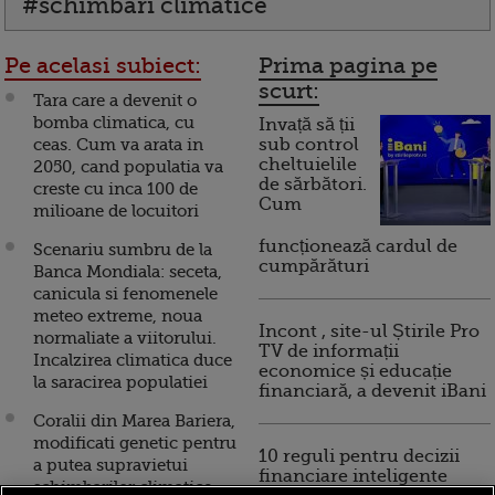
#schimbari climatice
Pe acelasi subiect:
Prima pagina pe
scurt:
Tara care a devenit o
bomba climatica, cu
Invață să ții
ceas. Cum va arata in
sub control
cheltuielile
2050, cand populatia va
de sărbători.
creste cu inca 100 de
Cum
milioane de locuitori
funcționează cardul de
Scenariu sumbru de la
cumpărături
Banca Mondiala: seceta,
canicula si fenomenele
meteo extreme, noua
Incont , site-ul Știrile Pro
normaliate a viitorului.
TV de informații
Incalzirea climatica duce
economice și educație
la saracirea populatiei
financiară, a devenit iBani
Coralii din Marea Bariera,
modificati genetic pentru
10 reguli pentru decizii
a putea supravietui
financiare inteligente
schimbarilor climatice