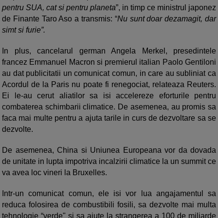
pentru SUA, cat si pentru planeta
”, in timp ce ministrul japonez
de Finante Taro Aso a transmis: “
Nu sunt doar dezamagit, dar
simt si furie”.
In plus, cancelarul german Angela Merkel, presedintele
francez Emmanuel Macron si premierul italian Paolo Gentiloni
au dat publicitatii un comunicat comun, in care au subliniat ca
Acordul de la Paris nu poate fi renegociat, relateaza Reuters.
Ei le-au cerut aliatilor sa isi accelereze eforturile pentru
combaterea schimbarii climatice. De asemenea, au promis sa
faca mai multe pentru a ajuta tarile in curs de dezvoltare sa se
dezvolte.
De asemenea, China si Uniunea Europeana vor da dovada
de unitate in lupta impotriva incalzirii climatice la un summit ce
va avea loc vineri la Bruxelles.
Intr-un comunicat comun, ele isi vor lua angajamentul sa
reduca folosirea de combustibili fosili, sa dezvolte mai multa
tehnologie “verde" si sa ajute la strangerea a 100 de miliarde