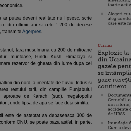
americani,
foarte acti
 economice.
Alegeri eu
r putea deveni realitate nu lipsesc, scrie
aleg condu
care este m
ce din ultimii ani si cele 1.200 de decese
, transmite
Agerpres
.
Ucraina
kistanul, tara musulmana cu 200 de milioane
Explozie la
lanturi muntoase, Hindu Kush, Himalaya si
din Ucraina
mare rezervor de gheata din lume dupa cel
gazele pent
se întâmplă 
gaze ruseșt
altimi din nord, alimentate de fluviul Indus si
continent
garea restului tarii, din campiile Punjabului
Documente d
i, aproape de Karachi (sud), megalopolis
Cernobîl, c
tori, unde lipsa de apa se face deja simtita.
din istorie,
accidente 
de URSS
latii este de asteptat sa depaseasca 300 de
onform ONU, se poate baza astfel, in parte,
Inundație d
Cum a deve