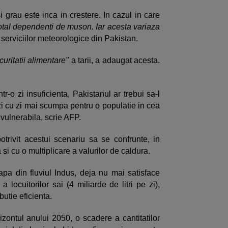
 grau este inca in crestere. In cazul in care
total dependenti de muson. Iar acesta variaza
serviciilor meteorologice din Pakistan.
uritatii alimentare"
a tarii, a adaugat acesta.
r-o zi insuficienta, Pakistanul ar trebui sa-l
zi cu zi mai scumpa pentru o populatie in cea
 vulnerabila, scrie AFP.
trivit acestui scenariu sa se confrunte, in
si cu o multiplicare a valurilor de caldura.
pa din fluviul Indus, deja nu mai satisface
locuitorilor sai (4 miliarde de litri pe zi),
ibutie eficienta.
zontul anului 2050, o scadere a cantitatilor