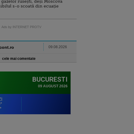
 gazelor rusești, deși Moscova
sibilul s-o scoată din ecuație
Ads by INTERNET PROTV
ncont.ro
09.08.2026
cele mai comentate