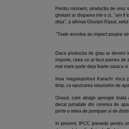
Pentru moment, productia de orez si
ghetarii ar disparea intr-o zi, "
am fi 
deja",
a afirmat Ghulam Rasul, seful 
"Toate acestea au impact asupra sec
Daca productia de grau ar deveni int
importe, ceea ce ar face painea de 
mai mare parte deja foarte saraca si
Insa megalopolisul Karachi risca po
timp, cu epuizarea resurselor de apa 
Orasul, care atrage aproape toata a
decat jumatate din cererea de apa a 
printr-o retea de pompare si de distr
In prezent, IPCC prevede pentru ori