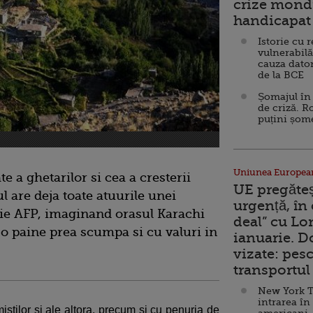
crize mondi
handicapat 
Istorie cu 
vulnerabilă
cauza dator
de la BCE
Șomajul în 
de criză. R
puțini șom
Uniunea Europea
te a ghetarilor si cea a cresterii
UE pregăte
l are deja toate atuurile unei
urgență, în
rie AFP, imaginand orasul Karachi
deal” cu Lo
u o paine prea scumpa si cu valuri in
ianuarie. 
vizate: pesc
transportul 
New York T
intrarea în
istilor si ale altora, precum si cu penuria de