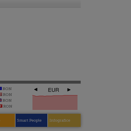
EUR
RON
RON
RON
RON
e
Smart People
Infografice