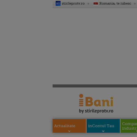
stirileprotv.ro
Romania, te iubesc
Compani
Actualitate
inContul Tau
industri