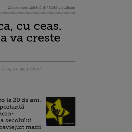
22 octombrie 2015 10:15 / 32159 vizualizari
a, cu ceas.
a va creste
i
Ads by INTERNET PROTV
 la 20 de ani.
portantă
acro-
a secolului
raviețuit marii