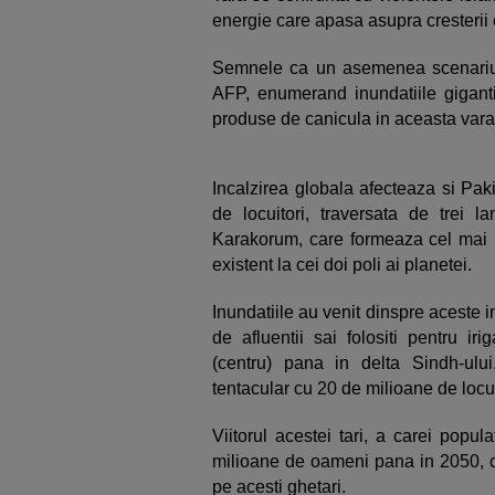
energie care apasa asupra cresterii
Semnele ca un asemenea scenariu a
AFP, enumerand inundatiile giganti
produse de canicula in aceasta vara
Incalzirea globala afecteaza si Pa
de locuitori, traversata de trei 
Karakorum, care formeaza cel mai 
existent la cei doi poli ai planetei.
Inundatiile au venit dinspre aceste in
de afluentii sai folositi pentru iri
(centru) pana in delta Sindh-ulu
tentacular cu 20 de milioane de locui
Viitorul acestei tari, a carei popu
milioane de oameni pana in 2050, c
pe acesti ghetari.