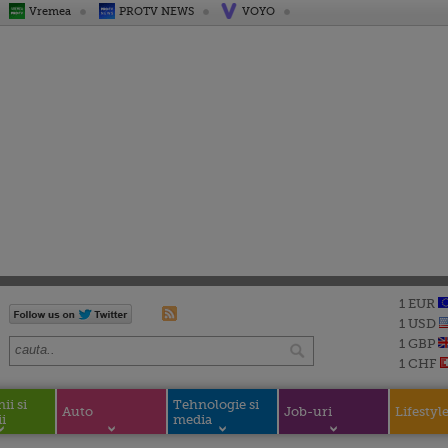
Vremea
PROTV NEWS
VOYO
1 EUR
1 USD
1 GBP
1 CHF
i si
Tehnologie si
Auto
Job-uri
Lifestyl
i
media