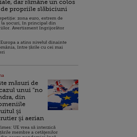
ale, dar rămâne un colos
de propriile slăbiciuni
repetiție: zona euro, extrem de
 la șocuri, în principal din
iilor. Avertisment îngrijorător
Europa a atins nivelul dinainte
omânia, între țările cu cei mai
eri
na
ște măsuri de
 cazul unui ”no
ndra, din
Domeniile
uitul şi
rutier şi aerian
imes: UE vrea să interzică
 țările membre a cetăţenilor