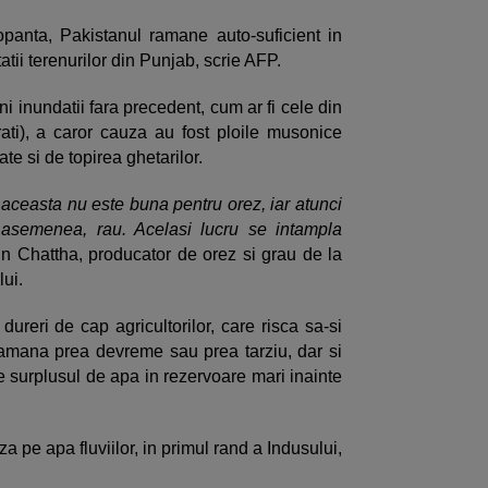
opanta, Pakistanul ramane auto-suficient in
itatii terenurilor din Punjab, scrie AFP.
 ani inundatii fara precedent, cum ar fi cele din
ati), a caror cauza au fost ploile musonice
ate si de topirea ghetarilor.
 aceasta nu este buna pentru orez, iar atunci
 asemenea, rau. Acelasi lucru se intampla
n Chattha, producator de orez si grau de la
ului.
dureri de cap agricultorilor, care risca sa-si
eamana prea devreme sau prea tarziu, dar si
ze surplusul de apa in rezervoare mari inainte
za pe apa fluviilor, in primul rand a Indusului,