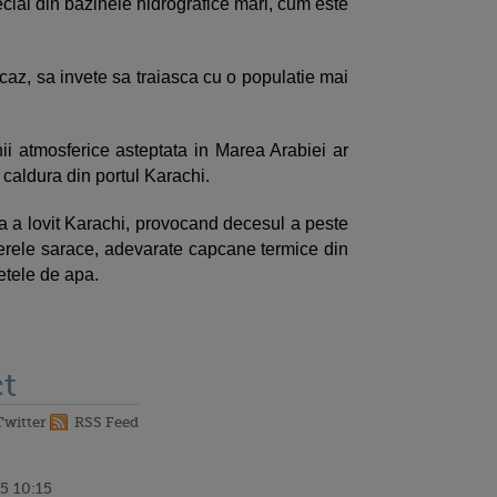
cial din bazinele hidrografice mari, cum este
 caz, sa invete sa traiasca cu o populatie mai
ii atmosferice asteptata in Marea Arabiei ar
caldura din portul Karachi.
ura a lovit Karachi, provocand decesul a peste
erele sarace, adevarate capcane termice din
etele de apa.
t
Twitter
RSS Feed
5 10:15