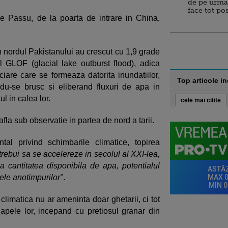
de pe urma
face tot po
e Passu, de la poarta de intrare in China,
din nordul Pakistanului au crescut cu 1,9 grade
 GLOF (glacial lake outburst flood), adica
ciare care se formeaza datorita inundatiilor,
Top articole i
du-se brusc si eliberand fluxuri de apa in
ul in calea lor.
cele mai citite
 afla sub observatie in partea de nord a tarii.
al privind schimbarile climatice, topirea
 trebui sa se accelereze in secolul al XXI-lea,
 cantitatea disponibila de apa, potentialul
ele anotimpurilor"
.
climatica nu ar ameninta doar ghetarii, ci tot
 apele lor, incepand cu pretiosul granar din