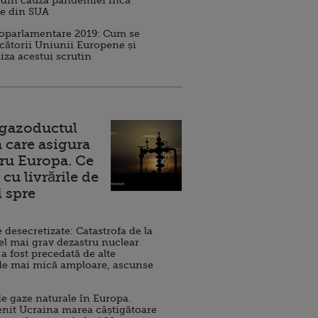
 din cauza pandemiei încă
ve din SUA
roparlamentare 2019: Cum se
cătorii Uniunii Europene și
iza acestui scrutin
 gazoductul
 care asigura
ru Europa. Ce
cu livrările de
i spre
esecretizate: Catastrofa de la
el mai grav dezastru nuclear
 a fost precedată de alte
de mai mică amploare, ascunse
e gaze naturale în Europa.
nit Ucraina marea câștigătoare