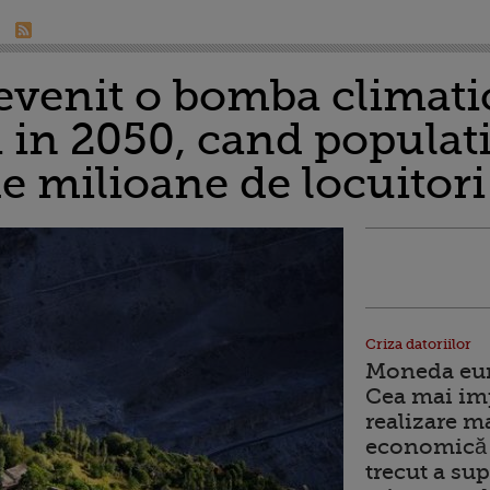
evenit o bomba climatic
 in 2050, cand populati
de milioane de locuitor
Criza datoriilor
Moneda euro
Cea mai im
realizare m
economică 
trecut a sup