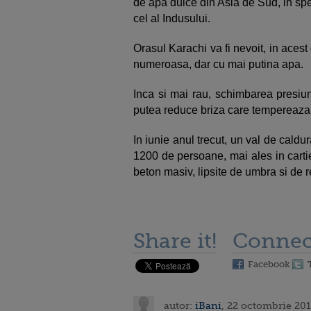
de apa dulce din Asia de Sud, in spe
cel al Indusului.
Orasul Karachi va fi nevoit, in acest
numeroasa, dar cu mai putina apa.
Inca si mai rau, schimbarea presiun
putea reduce briza care tempereaza 
In iunie anul trecut, un val de cald
1200 de persoane, mai ales in carti
beton masiv, lipsite de umbra si de r
Share it!
Connec
Facebook
autor:
iBani
, 22 octombrie 201