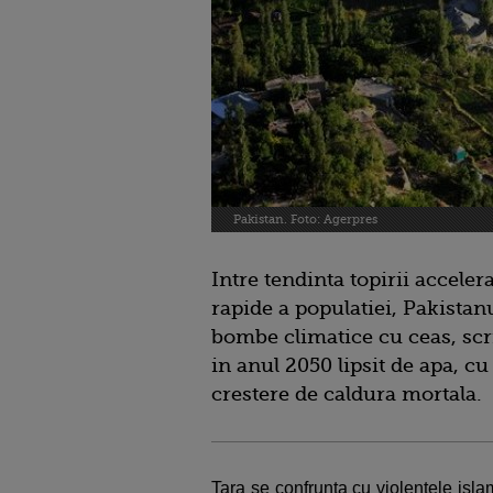
Pakistan. Foto: Agerpres
Intre tendinta topirii accelera
rapide a populatiei, Pakistanu
bombe climatice cu ceas, sc
in anul 2050 lipsit de apa, c
crestere de caldura mortala.
Tara se confrunta cu violentele islam