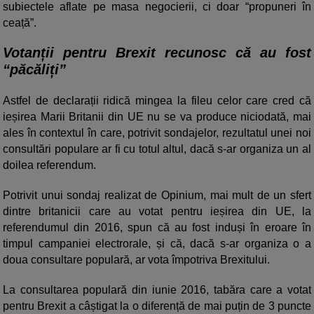
subiectele aflate pe masa negocierii, ci doar “propuneri în
ceață”.
Votanții pentru Brexit recunosc că au fost
“păcăliți”
Astfel de declarații ridică mingea la fileu celor care cred că
ieșirea Marii Britanii din UE nu se va produce niciodată, mai
ales în contextul în care, potrivit sondajelor, rezultatul unei noi
consultări populare ar fi cu totul altul, dacă s-ar organiza un al
doilea referendum.
Potrivit unui sondaj realizat de Opinium, mai mult de un sfert
dintre britanicii care au votat pentru ieșirea din UE, la
referendumul din 2016, spun că au fost induși în eroare în
timpul campaniei electrorale, și că, dacă s-ar organiza o a
doua consultare populară, ar vota împotriva Brexitului.
La consultarea populară din iunie 2016, tabăra care a votat
pentru Brexit a câștigat la o diferență de mai puțin de 3 puncte