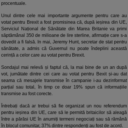
procentuale.
Unul dintre cele mai importante argumente pentru care au
votat pentru Brexit a fost promisinea că, după ieșirea din UE,
Serviciul Național de Sănătate din Marea Britanie va primi
săptămânal 350 de milioane de lire sterline, afirmație care s-a
dovedit a fi falsă. In mai, Jeremy Hunt, secretar de stat pentru
sănătate, a admis că Guvernul nu poate îndeplini această
cerință a celor care au votat pentru Brexit.
Sondajul mai relevă și faptul că, la mai bine de un an după
vot, jumătate dintre cei care au votat pentru Bexit și-au dat
seama că mesajele transmise în campanie i-au dezinformat
parțial sau total, în timp ce doar 19% spun că informațiile
transmise au fost corecte.
Întrebați dacă ar trebui să fie organizat un nou referendum
pentru ieșirea din UE, care să le permită britaicilor să aleagă
între a părăsi UE în anumiți termeni negociați sau să rămână
în blocul comunitar, 37% dintre respondenți au fost de acord.