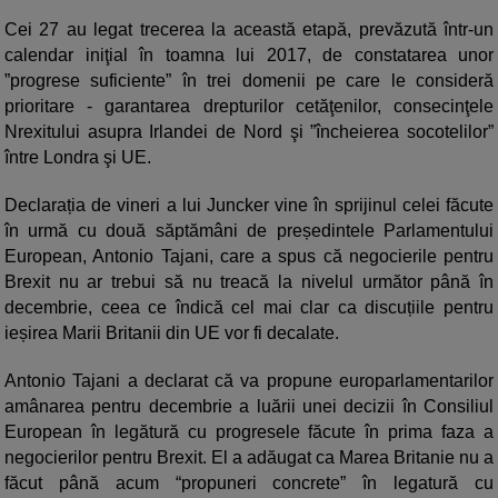
Cei 27 au legat trecerea la această etapă, prevăzută într-un
calendar iniţial în toamna lui 2017, de constatarea unor
”progrese suficiente” în trei domenii pe care le consideră
prioritare - garantarea drepturilor cetăţenilor, consecinţele
Nrexitului asupra Irlandei de Nord şi ”încheierea socotelilor”
între Londra şi UE.
Declarația de vineri a lui Juncker vine în sprijinul celei făcute
în urmă cu două săptămâni de președintele Parlamentului
European, Antonio Tajani, care a spus că negocierile pentru
Brexit nu ar trebui să nu treacă la nivelul următor până în
decembrie, ceea ce îndică cel mai clar ca discuțiile pentru
ieșirea Marii Britanii din UE vor fi decalate.
Antonio Tajani a declarat că va propune europarlamentarilor
amânarea pentru decembrie a luării unei decizii în Consiliul
European în legătură cu progresele făcute în prima faza a
negocierilor pentru Brexit. El a adăugat ca Marea Britanie nu a
făcut până acum “propuneri concrete” în legatură cu