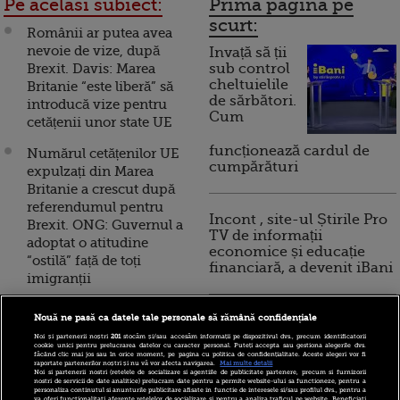
Pe acelasi subiect:
Prima pagina pe
scurt:
Românii ar putea avea
nevoie de vize, după
Invață să ții
Brexit. Davis: Marea
sub control
cheltuielile
Britanie “este liberă” să
de sărbători.
introducă vize pentru
Cum
cetățenii unor state UE
funcționează cardul de
Numărul cetățenilor UE
cumpărături
expulzați din Marea
Britanie a crescut după
referendumul pentru
Incont , site-ul Știrile Pro
Brexit. ONG: Guvernul a
TV de informații
adoptat o atitudine
economice și educație
“ostilă” față de toți
financiară, a devenit iBani
imigranții
Următoarea rundă de
Nouă ne pasă ca datele tale personale să rămână confidențiale
10 reguli pentru decizii
negocieri între Londra și
financiare inteligente
Noi și partenerii noștri
201
stocăm și/sau accesăm informații pe dispozitivul dvs., precum identificatorii
Bruxelles ar putea fi
cookie unici pentru prelucrarea datelor cu caracter personal. Puteți accepta sau gestiona alegerile dvs.
făcând clic mai jos sau în orice moment, pe pagina cu politica de confidențialitate. Aceste alegeri vor fi
amânată până în
raportate partenerilor noștri și nu vă vor afecta navigarea.
Mai multe detalii
Noi si partenerii nostri (retelele de socializare si agentiile de publicitate partenere, precum si furnizorii
decembrie. Cel mai mare
nostri de servicii de date analitice) prelucram date pentru a permite website-ului sa functioneze, pentru a
personaliza continutul si anunturile publicitare afisate in functie de interesele si/sau profilul dvs., pentru a
obstacol în calea
va oferi functionalitati aferente retelelor de socializare si pentru a analiza traficul pe website. Beneficiati