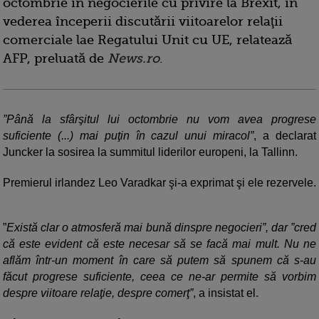
octombrie în negocierile cu privire la Brexit, în
vederea începerii discutării viitoarelor relaţii
comerciale lae Regatului Unit cu UE, relatează
AFP, preluată de
News.ro
.
”Până la sfârşitul lui octombrie nu vom avea progrese
suficiente (...) mai puţin în cazul unui miracol”
, a declarat
Juncker la sosirea la summitul liderilor europeni, la Tallinn.
Premierul irlandez Leo Varadkar şi-a exprimat şi ele rezervele.
”
Există clar o atmosferă mai bună dinspre negocieri”, dar ”cred
că este evident că este necesar să se facă mai mult. Nu ne
aflăm într-un moment în care să putem să spunem că s-au
făcut progrese suficiente, ceea ce ne-ar permite să vorbim
despre viitoare relaţie, despre comerţ”
, a insistat el.