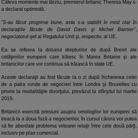
Câteva momente mai târziu, premierul britanic Theresa May s-
a declarat optimistă.
”S-au făcut progrese bune, asta s-a stabilit în mod clar în
declaraţiile făcute de David Davis şi Michel Barnier"
,
negociatorul-şef al Regatului Unit şi, respectiv, al UE.
Ea se referea la dosarul drepturilor de după Brexit ale
cetăţenilor europeni care trăiesc în Marea Britanie şi ale
britanicilor care vor continua să trăiască în state UE.
Aceste declaraţii au fost făcute la o zi după încheierea celei
de a patra runde de negocieri între Londra şi Bruxelles cu
privire la modalităţile divorţului, prevăzut la sfârşitul lui martie
2019.
Britanicii exercită presiuni asupra omologilor lor europeni să
treacă la a doua fază a negocierilor, în cursul cărora vor putea
să fie abordate problema viitoarei relaţii între cele două părţi,
inclusiv pe plan comercial.