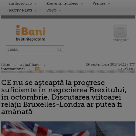
stirileprotv.ro
Romania, te iubesc
Vremea
PROTV NEWS
VOYO
ibani
actualitate
29 septembrie 2017 14:11 / 377
vizualizari
international
CE nu se aşteaptă la progrese
suficiente în negocierea Brexitului,
în octombrie. Discutarea viitoarei
relații Bruxelles-Londra ar putea fi
amânată