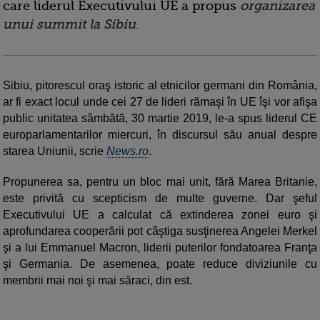
care liderul Executivului UE a propus
organizarea
unui summit la Sibiu
.
Sibiu, pitorescul oraş istoric al etnicilor germani din România,
ar fi exact locul unde cei 27 de lideri rămaşi în UE îşi vor afişa
public unitatea sâmbătă, 30 martie 2019, le-a spus liderul CE
europarlamentarilor miercuri, în discursul său anual despre
starea Uniunii, scrie
News.ro
.
Propunerea sa, pentru un bloc mai unit, fără Marea Britanie,
este privită cu scepticism de multe guverne. Dar şeful
Executivului UE a calculat că extinderea zonei euro şi
aprofundarea cooperării pot câştiga susţinerea Angelei Merkel
şi a lui Emmanuel Macron, liderii puterilor fondatoarea Franţa
şi Germania. De asemenea, poate reduce diviziunile cu
membrii mai noi şi mai săraci, din est.