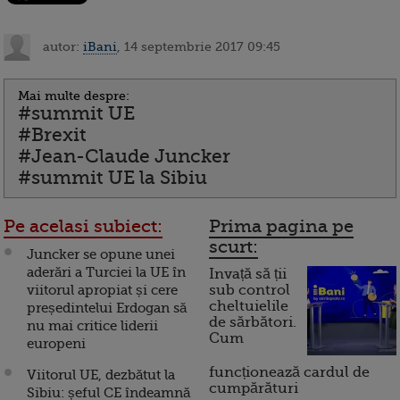
autor:
iBani
, 14 septembrie 2017 09:45
Mai multe despre:
#summit UE
#Brexit
#Jean-Claude Juncker
#summit UE la Sibiu
Pe acelasi subiect:
Prima pagina pe
scurt:
Juncker se opune unei
aderări a Turciei la UE în
Invață să ții
viitorul apropiat și cere
sub control
cheltuielile
președintelui Erdogan să
de sărbători.
nu mai critice liderii
Cum
europeni
funcționează cardul de
Viitorul UE, dezbătut la
cumpărături
Sibiu: șeful CE îndeamnă