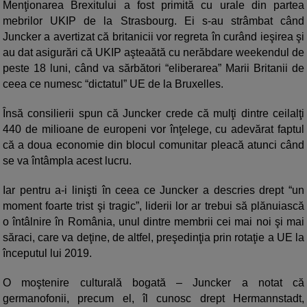
Menţionarea Brexitului a fost primită cu urale din partea
mebrilor UKIP de la Strasbourg. Ei s-au strâmbat când
Juncker a avertizat că britanicii vor regreta în curând ieşirea şi
au dat asigurări că UKIP aşteaătă cu nerăbdare weekendul de
peste 18 luni, când va sărbători “eliberarea” Marii Britanii de
ceea ce numesc “dictatul” UE de la Bruxelles.
Însă consilierii spun că Juncker crede că mulţi dintre ceilalţi
440 de milioane de europeni vor înţelege, cu adevărat faptul
că a doua economie din blocul comunitar pleacă atunci când
se va întâmpla acest lucru.
Iar pentru a-i linişti în ceea ce Juncker a descries drept “un
moment foarte trist şi tragic”, liderii lor ar trebui să plănuiască
o întâlnire în România, unul dintre membrii cei mai noi şi mai
săraci, care va deţine, de altfel, preşedinţia prin rotaţie a UE la
începutul lui 2019.
O moştenire culturală bogată – Juncker a notat că
germanofonii, precum el, îl cunosc drept Hermannstadt,