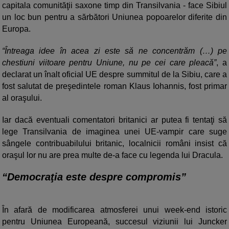
capitala comunităţii saxone timp din Transilvania - face Sibiul
un loc bun pentru a sărbători Uniunea popoarelor diferite din
Europa.
“Întreaga idee în acea zi este să ne concentrăm (…) pe
chestiuni viitoare pentru Uniune, nu pe cei care pleacă”
, a
declarat un înalt oficial UE despre summitul de la Sibiu, care a
fost salutat de preşedintele roman Klaus Iohannis, fost primar
al oraşului.
Iar dacă eventuali comentatori britanici ar putea fi tentaţi să
lege Transilvania de imaginea unei UE-vampir care suge
sângele contribuabilului britanic, localnicii români insist că
oraşul lor nu are prea multe de-a face cu legenda lui Dracula.
“Democraţia este despre compromis”
În afară de modificarea atmosferei unui week-end istoric
pentru Uniunea Europeană, succesul viziunii lui Juncker