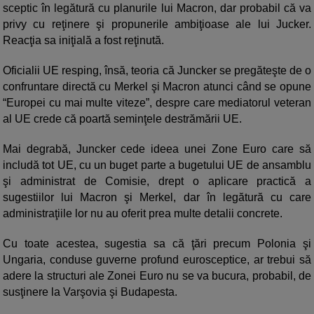
sceptic în legătură cu planurile lui Macron, dar probabil că va
privy cu reţinere şi propunerile ambiţioase ale lui Jucker.
Reacţia sa iniţială a fost reţinută.
Oficialii UE resping, însă, teoria că Juncker se pregăteşte de o
confruntare directă cu Merkel şi Macron atunci când se opune
“Europei cu mai multe viteze”, despre care mediatorul veteran
al UE crede că poartă seminţele destrămării UE.
Mai degrabă, Juncker cede ideea unei Zone Euro care să
includă tot UE, cu un buget parte a bugetului UE de ansamblu
şi administrat de Comisie, drept o aplicare practică a
sugestiilor lui Macron şi Merkel, dar în legătură cu care
administraţiile lor nu au oferit prea multe detalii concrete.
Cu toate acestea, sugestia sa că ţări precum Polonia şi
Ungaria, conduse guverne profund eurosceptice, ar trebui să
adere la structuri ale Zonei Euro nu se va bucura, probabil, de
susţinere la Varşovia şi Budapesta.