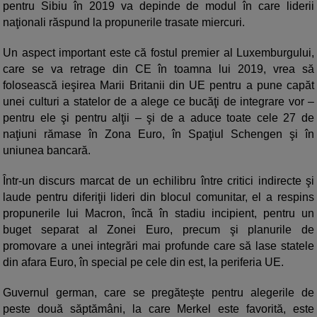
pentru Sibiu în 2019 va depinde de modul în care liderii
naţionali răspund la propunerile trasate miercuri.
Un aspect important este că fostul premier al Luxemburgului,
care se va retrage din CE în toamna lui 2019, vrea să
folosească ieşirea Marii Britanii din UE pentru a pune capăt
unei culturi a statelor de a alege ce bucăţi de integrare vor –
pentru ele şi pentru alţii – şi de a aduce toate cele 27 de
naţiuni rămase în Zona Euro, în Spaţiul Schengen şi în
uniunea bancară.
Într-un discurs marcat de un echilibru între critici indirecte şi
laude pentru diferiţii lideri din blocul comunitar, el a respins
propunerile lui Macron, încă în stadiu incipient, pentru un
buget separat al Zonei Euro, precum şi planurile de
promovare a unei integrări mai profunde care să lase statele
din afara Euro, în special pe cele din est, la periferia UE.
Guvernul german, care se pregăteşte pentru alegerile de
peste două săptămâni, la care Merkel este favorită, este