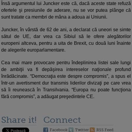
Însă argumentul lui Juncker este că, dacă aceste state refuză
ofertele şi presiunile de aderare, nu se vor putea plânge că
sunt tratate ca membri de mâna a adoua ai Uniunii.
Juncker, în vârstă de 62 de ani, a declarat că uneori se simte
sătul de UE, dar vrea ca Sibiul să le ofere alegătorilor
europeni altceva, pentru a uita de Brexit, cu două luni înainte
de alegerile europarlamentare.
Cea mai mare provocare pentru îndeplinirea listei sale lungi
de ambiţii va fi depăşirea intereselor naţionale profund
înrădăcinate. “Democraţia este despre compromis”, a spus el
într-un avertisment dur transmis liderilor divizaţi pe care vrea
să îi reunească în Transilvania. “Europa nu poate funcţiona
fără compromis”, a adăugat preşedintele CE.
Share it!
Connect
Facebook
Twitter
RSS Feed