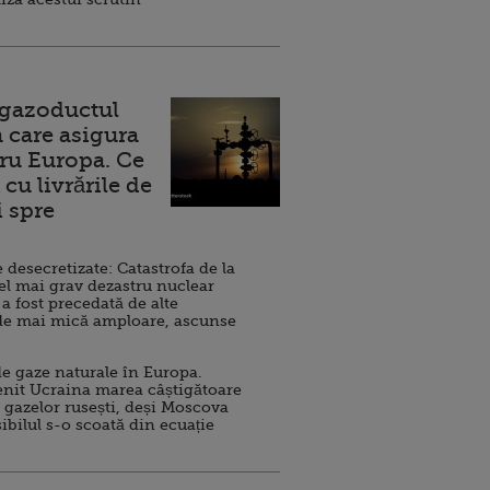
 gazoductul
 care asigura
ru Europa. Ce
cu livrările de
i spre
esecretizate: Catastrofa de la
el mai grav dezastru nuclear
 a fost precedată de alte
de mai mică amploare, ascunse
e gaze naturale în Europa.
nit Ucraina marea câștigătoare
 gazelor rusești, deși Moscova
sibilul s-o scoată din ecuație