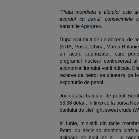
"Piata mondiala a titeiului este afe
acordul cu Iranul, consecintele s
transmite
Agerpres.
Dupa mai mult de un deceniu de negoc
(SUA, Rusia, China, Marea Britanie,
un acord cuprinzator, care pune
programul nuclear controversat al
economiei Iranului vor fi ridicate. El
rezerve de petrol se situeaza pe loc
exporturile de petrol.
Joi, cotatia barilului de petrol Bren
53,38 dolari, in timp ce la bursa N
barilului de titei light sweet crude (
In iunie, ministrii din tarile memb
Petrol au decis sa mentina plafonul
milioane de barili pe zi. In conditi