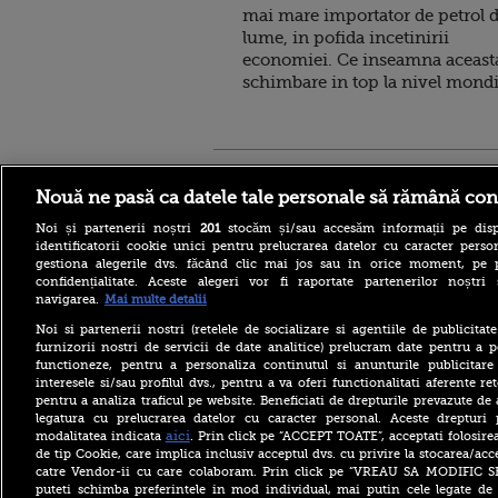
mai mare importator de petrol 
lume, in pofida incetinirii
economiei. Ce inseamna aceast
schimbare in top la nivel mondi
Stirileprotv.ro
ilike-it.
Nouă ne pasă ca datele tale personale să rămână con
Noi și partenerii noștri
201
stocăm și/sau accesăm informații pe disp
identificatorii cookie unici pentru prelucrarea datelor cu caracter person
gestiona alegerile dvs. făcând clic mai jos sau în orice moment, pe 
confidențialitate. Aceste alegeri vor fi raportate partenerilor noștr
navigarea.
Mai multe detalii
Reacția MAE după ce o
româncă a fost arestată în
Noi si partenerii nostri (retelele de socializare si agentiile de publicita
Germania pentru spionaj în
furnizorii nostri de servicii de date analitice) prelucram date pentru a p
favoarea Rusiei
functioneze, pentru a personaliza continutul si anunturile publicitare
interesele si/sau profilul dvs., pentru a va oferi functionalitati aferente ret
Alerta West Nile: două
pentru a analiza traficul pe website. Beneficiati de drepturile prevazute de
persoane au murit, iar
legatura cu prelucrarea datelor cu caracter personal. Aceste drepturi 
numărul cazurilor a ajuns la
10. Măsurile de protecție
aici
modalitatea indicata
. Prin click pe “ACCEPT TOATE”, acceptati folosire
împotriva țânțarilor
de tip Cookie, care implica inclusiv acceptul dvs. cu privire la stocarea/acc
catre Vendor-ii cu care colaboram. Prin click pe “VREAU SA MODIFIC 
Ce le-a spus Donald Trump
puteti schimba preferintele in mod individual, mai putin cele legate de 
donatorilor despre