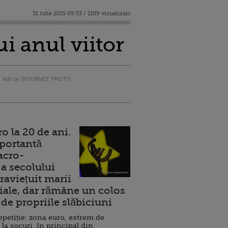
31 iulie 2015 09:53 / 1109 vizualizari
i anul viitor
Ads by INTERNET PROTV
 la 20 de ani.
portantă
acro-
a secolului
raviețuit marii
ale, dar rămâne un colos
de propriile slăbiciuni
repetiție: zona euro, extrem de
 la șocuri, în principal din