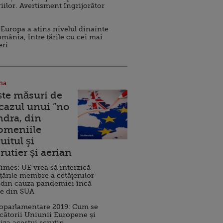
iilor. Avertisment îngrijorător
Europa a atins nivelul dinainte
omânia, între țările cu cei mai
eri
na
ște măsuri de
 cazul unui ”no
ndra, din
Domeniile
uitul şi
rutier şi aerian
imes: UE vrea să interzică
 țările membre a cetăţenilor
 din cauza pandemiei încă
ve din SUA
roparlamentare 2019: Cum se
cătorii Uniunii Europene și
iza acestui scrutin