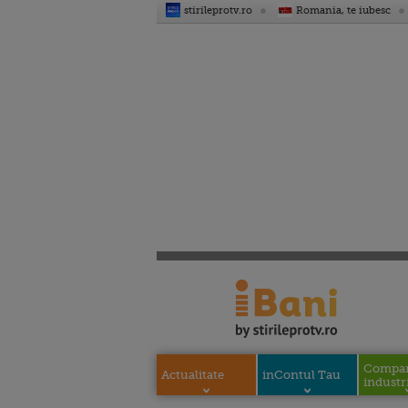
stirileprotv.ro
Romania, te iubesc
Compani
Actualitate
inContul Tau
industri