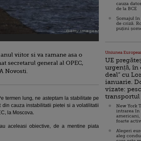
cauza dator
de la BCE
Șomajul în 
de criză. R
puțini șom
Uniunea Europea
a anul viitor si va ramane asa o
UE pregăte
mat secretarul general al OPEC,
urgență, în
IA Novosti.
deal” cu Lo
ianuarie. 
vizate: pesc
transportul 
 Pe termen lung, ne asteptam la stabilitate pe
 din cauza instabilitatii pietei si a volatilitatii
New York T
intrarea în
OPEC, la Moscova.
americani,
foarte acti
u aceleasi obiective, de a mentine piata
Alegeri eu
aleg condu
care este m