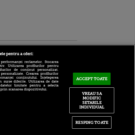
Sport.ro
ele pentru a oferi:
 performanței reclamelor. Stocarea
v. Utilizarea profilurilor pentru
ilurilor de conținut personalizat.
 personalizate. Crearea profilurilor
rmanței conținutului. Înțelegerea
ACCEPT TOATE
n surse diferite. Utilizarea de date
 datelor limitate pentru a selecta
 prin scanarea dispozitivului.
Atmosferă din altă lume la
ntru
VREAU SA
prezentarea lui Mohamed
ita lui,
MODIFIC
Salah la Trabzonspor pe
t tată!
SETARILE
Papara Park
INDIVIDUAL
, Adela
A plecat de la Manchester
rol
City pentru 50.000.000€ și a
V
semnat cu alt club din
RESPING TOATE
Premier League!
pă o
n film, Sir
După 15 ani la Fiorentina,
se