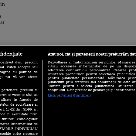
din
a
al
ro
foodstory.ro
Procinema.ro
fidențiale
Atât noi, cât și partenerii noștri prelucrăm dat
ozitivul dvs., precum
Dezvoltarea și îmbunătățirea serviciilor. Măsurarea
și/sau accesarea informațiilor de pe un dispoziti
al. Puteți accepta sau
selectarea conținutului personalizat. Crearea prof
pagina cu politica de
Utilizarea profilurilor pentru selectarea publicității
i și nu vă vor afecta
pentru publicitate personalizată. Măsurarea perfo
publicului prin statistici sau combinații de date di
limitate pentru a selecta publicitatea. Utilizarea
conținutul. Date precise de geolocație și identificarea
te partenere, precum si
(P) Descoperă Lumea
Emoții intense pe
ermite website-ului sa
Listă parteneri (furnizori)
Evenimentelor din România
Sebastian Stan! Iub
 afisate in functie de
cu Transilvania Events!
Annabelle, l-a făcu
elelor de socializare si
(P) Raku, gaming intens și o
 art. 15-22 din GDPR in
Din 14 septembrie
pauză binemeritată cu...
Popescu revine în 
pot fi exercitate prin
pizza Guseppe
principal la Pro T
a tuturor Tehnologiilor
(P) Poți folosi bonurile de
esarea informatiilor de
La 88 de ani și du
masă pentru a comanda
SETARILE INDIVIDUAL”
carieră fabuloasă î
mâncare acasă? Lista
cookie strict necesare
Anthony Hopkins 