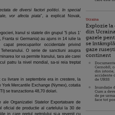
ctata de diversi factori politici. In special
ale, vor afecta piata
", a explicat Novak,
Ucraina
Explozie la
din Ucraina
ieri, Iranul si statele din grupul '5 plus 1'
gazele pent
 Franta si Germania) au ajuns in 14 iulie la
se întâmplă 
 capat preocuparilor occidentale privind
gaze ruseșt
 Teheranului. O serie de sanctiuni asupra
continent
iminarea lor va permite Iranului, tara ale carei
ul patru la nivel mondial, sa-si reia treptat
Documente d
Cernobîl, c
din istorie,
accidente 
t cu livrare in septembrie era in crestere, la
de URSS
ew York Mercantile Exchange (Nymex), cotatia
Inundație d
WTI) se tranzactiona 48,70 dolari.
Cum a deve
de pe urma
face tot po
re ale Organizatiei Statelor Exportatoare de
 oficial de productie al cartelului la 30 de
ile in care pretul petrolului si-a revenit cu