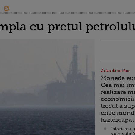
mpla cu pretul petrolulu
Criza datoriilor
Moneda euro
Cea mai im
realizare m
economică 
trecut a sup
crize mondi
handicapat 
Istorie cu 
vulnerabilă