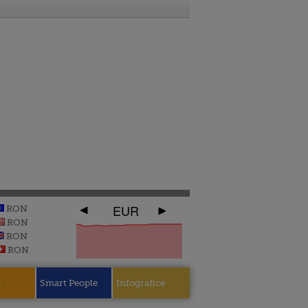
EUR
RON
RON
RON
RON
e
Smart People
Infografice