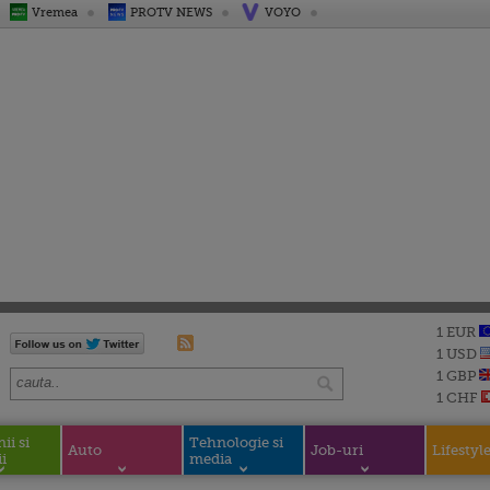
Vremea
PROTV NEWS
VOYO
1 EUR
1 USD
1 GBP
1 CHF
i si
Tehnologie si
Auto
Job-uri
Lifestyl
i
media