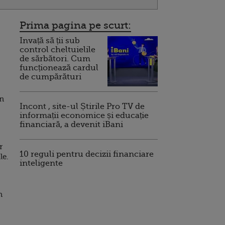
Prima pagina pe scurt:
Invață să ții sub
control cheltuielile
de sărbători. Cum
funcționează cardul
de cumpărături
in
Incont , site-ul Știrile Pro TV de
informații economice și educație
financiară, a devenit iBani
r
10 reguli pentru decizii financiare
le.
inteligente
n