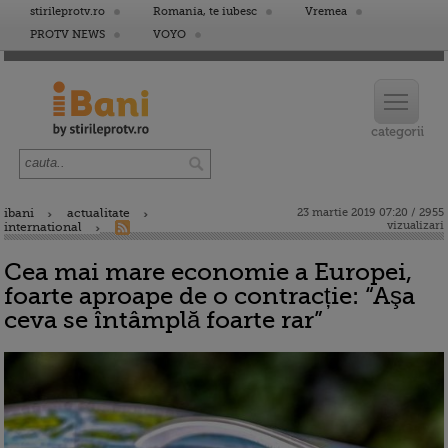
stirileprotv.ro
Romania, te iubesc
Vremea
PROTV NEWS
VOYO
ibani
actualitate
23 martie 2019 07:20 / 2955
vizualizari
international
Cea mai mare economie a Europei,
foarte aproape de o contracție: “Aşa
ceva se întâmplă foarte rar”