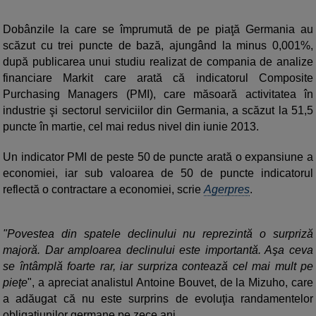
Dobânzile la care se împrumută de pe piaţă Germania au
scăzut cu trei puncte de bază, ajungând la minus 0,001%,
după publicarea unui studiu realizat de compania de analize
financiare Markit care arată că indicatorul Composite
Purchasing Managers (PMI), care măsoară activitatea în
industrie şi sectorul serviciilor din Germania, a scăzut la 51,5
puncte în martie, cel mai redus nivel din iunie 2013.
Un indicator PMI de peste 50 de puncte arată o expansiune a
economiei, iar sub valoarea de 50 de puncte indicatorul
reflectă o contractare a economiei, scrie
Agerpres
.
"Povestea din spatele declinului nu reprezintă o surpriză
majoră. Dar amploarea declinului este importantă. Aşa ceva
se întâmplă foarte rar, iar surpriza contează cel mai mult pe
pieţe
", a apreciat analistul Antoine Bouvet, de la Mizuho, care
a adăugat că nu este surprins de evoluţia randamentelor
obligaţiunilor germane pe zece ani.