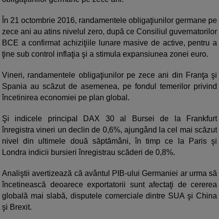
În 21 octombrie 2016, randamentele obligaţiunilor germane pe
zece ani au atins nivelul zero, după ce Consiliul guvernatorilor
BCE a confirmat achiziţiile lunare masive de active, pentru a
ţine sub control inflaţia şi a stimula expansiunea zonei euro.
Vineri, randamentele obligaţiunilor pe zece ani din Franţa şi
Spania au scăzut de asemenea, pe fondul temerilor privind
încetinirea economiei pe plan global.
Şi indicele principal DAX 30 al Bursei de la Frankfurt
înregistra vineri un declin de 0,6%, ajungând la cel mai scăzut
nivel din ultimele două săptămâni, în timp ce la Paris şi
Londra indicii bursieri înregistrau scăderi de 0,8%.
Analiştii avertizează că avântul PIB-ului Germaniei ar urma să
încetinească deoarece exportatorii sunt afectaţi de cererea
globală mai slabă, disputele comerciale dintre SUA şi China
şi Brexit.