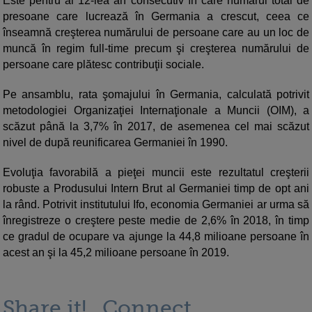
Este pentru al 12-lea an consecutiv în care numărul total de
presoane care lucrează în Germania a crescut, ceea ce
înseamnă creşterea numărului de persoane care au un loc de
muncă în regim full-time precum şi creşterea numărului de
persoane care plătesc contribuţii sociale.
Pe ansamblu, rata şomajului în Germania, calculată potrivit
metodologiei Organizaţiei Internaţionale a Muncii (OIM), a
scăzut până la 3,7% în 2017, de asemenea cel mai scăzut
nivel de după reunificarea Germaniei în 1990.
Evoluţia favorabilă a pieţei muncii este rezultatul creşterii
robuste a Produsului Intern Brut al Germaniei timp de opt ani
la rând. Potrivit institutului Ifo, economia Germaniei ar urma să
înregistreze o creştere peste medie de 2,6% în 2018, în timp
ce gradul de ocupare va ajunge la 44,8 milioane persoane în
acest an şi la 45,2 milioane persoane în 2019.
Share it!
Connect