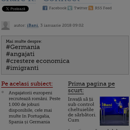
Facebook
Twitter
RSS Feed
autor:
iBani
, 3 ianuarie 2018 09:02
Mai multe despre:
#Germania
#angajati
#crestere economica
#imigranti
Pe acelasi subiect:
Prima pagina pe
scurt:
Angajatorii europeni
recrutează români. Peste
Invață să ții
1.000 de joburi
sub control
cheltuielile
disponibile, cele mai
de sărbători.
multe în Portugalia,
Cum
Spania și Germania