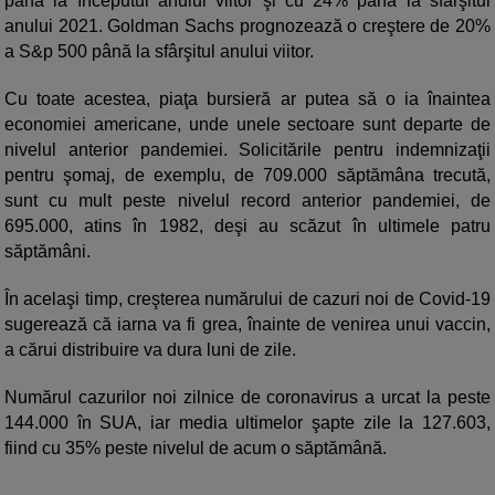
până la începutul anului viitor şi cu 24% până la sfârşitul
anului 2021. Goldman Sachs prognozează o creştere de 20%
a S&p 500 până la sfârşitul anului viitor.
Cu toate acestea, piaţa bursieră ar putea să o ia înaintea
economiei americane, unde unele sectoare sunt departe de
nivelul anterior pandemiei. Solicitările pentru indemnizaţii
pentru şomaj, de exemplu, de 709.000 săptămâna trecută,
sunt cu mult peste nivelul record anterior pandemiei, de
695.000, atins în 1982, deşi au scăzut în ultimele patru
săptămâni.
În acelaşi timp, creşterea numărului de cazuri noi de Covid-19
sugerează că iarna va fi grea, înainte de venirea unui vaccin,
a cărui distribuire va dura luni de zile.
Numărul cazurilor noi zilnice de coronavirus a urcat la peste
144.000 în SUA, iar media ultimelor şapte zile la 127.603,
fiind cu 35% peste nivelul de acum o săptămână.