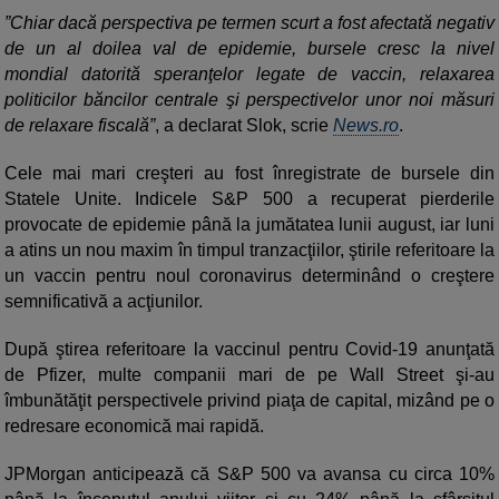
”Chiar dacă perspectiva pe termen scurt a fost afectată negativ
de un al doilea val de epidemie, bursele cresc la nivel
mondial datorită speranţelor legate de vaccin, relaxarea
politicilor băncilor centrale şi perspectivelor unor noi măsuri
de relaxare fiscală”
, a declarat Slok, scrie
News.ro
.
Cele mai mari creşteri au fost înregistrate de bursele din
Statele Unite. Indicele S&P 500 a recuperat pierderile
provocate de epidemie până la jumătatea lunii august, iar luni
a atins un nou maxim în timpul tranzacţiilor, ştirile referitoare la
un vaccin pentru noul coronavirus determinând o creştere
semnificativă a acţiunilor.
După ştirea referitoare la vaccinul pentru Covid-19 anunţată
de Pfizer, multe companii mari de pe Wall Street şi-au
îmbunătăţit perspectivele privind piaţa de capital, mizând pe o
redresare economică mai rapidă.
JPMorgan anticipează că S&P 500 va avansa cu circa 10%