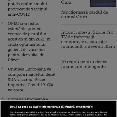
Cum
pofida optimismului
provocat de vaccinul
funcționează cardul de
anti-COVID
cumpărături
OPEC şi-a redus
estimările privind
Incont , site-ul Știrile Pro
cererea de petrol din
TV de informații
acest an şi din 2021, în
economice și educație
ciuda optimismului
financiară, a devenit iBani
generat de vaccinul
pentru dezvoltat de
Pfizer
10 reguli pentru decizii
financiare inteligente
Uniunea Europeană va
cumpăra mai ieftin decât
SUA vaccinul Pfizer
împotriva Covid-19. Cât
va costa
Comisia Europeană a
semnat contractul pentru
Nouă ne pasă ca datele tale personale să rămână confidențiale
achiziția a 300 milioane
Noi și partenerii noștri
201
stocăm și/sau accesăm informații pe dispozitivul dvs., precum identificatorii
de doze de vaccin pentru
cookie unici pentru prelucrarea datelor cu caracter personal. Puteți accepta sau gestiona alegerile dvs.