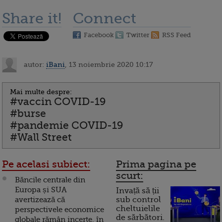
Share it!
Connect
Facebook
Twitter
RSS Feed
autor:
iBani
, 13 noiembrie 2020 10:17
Mai multe despre:
#vaccin COVID-19
#burse
#pandemie COVID-19
#Wall Street
Pe acelasi subiect:
Prima pagina pe
scurt:
Băncile centrale din
Europa și SUA
Invață să ții
avertizează că
sub control
cheltuielile
perspectivele economice
de sărbători.
globale rămân incerte, în