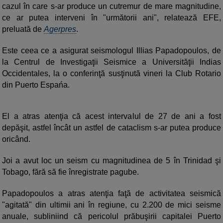
cazul în care s-ar produce un cutremur de mare magnitudine,
ce ar putea interveni în "următorii ani", relatează EFE,
preluată de
Agerpres
.
Este ceea ce a asigurat seismologul Illias Papadopoulos, de
la Centrul de Investigaţii Seismice a Universităţii Indias
Occidentales, la o conferinţă susţinută vineri la Club Rotario
din Puerto Espańa.
El a atras atenţia că acest intervalul de 27 de ani a fost
depăşit, astfel încât un astfel de cataclism s-ar putea produce
oricând.
Joi a avut loc un seism cu magnitudinea de 5 în Trinidad şi
Tobago, fără să fie înregistrate pagube.
Papadopoulos a atras atenţia faţă de activitatea seismică
"agitată" din ultimii ani în regiune, cu 2.200 de mici seisme
anuale, subliniind că pericolul prăbuşirii capitalei Puerto