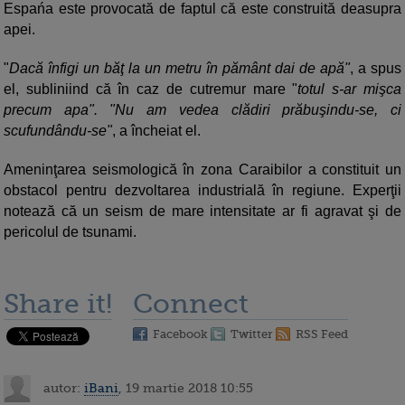
Espańa este provocată de faptul că este construită deasupra
apei.
"
Dacă înfigi un băţ la un metru în pământ dai de apă"
, a spus
el, subliniind că în caz de cutremur mare "
totul s-ar mişca
precum apa". "Nu am vedea clădiri prăbuşindu-se, ci
scufundându-se"
, a încheiat el.
Ameninţarea seismologică în zona Caraibilor a constituit un
obstacol pentru dezvoltarea industrială în regiune. Experţii
notează că un seism de mare intensitate ar fi agravat şi de
pericolul de tsunami.
Share it!
Connect
Facebook
Twitter
RSS Feed
autor:
iBani
, 19 martie 2018 10:55