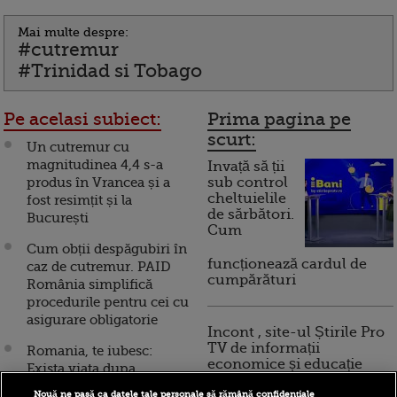
Mai multe despre:
#cutremur
#Trinidad si Tobago
Pe acelasi subiect:
Prima pagina pe
scurt:
Un cutremur cu
magnitudinea 4,4 s-a
Invață să ții
produs în Vrancea și a
sub control
cheltuielile
fost resimțit și la
de sărbători.
București
Cum
Cum obții despăgubiri în
funcționează cardul de
caz de cutremur. PAID
cumpărături
România simplifică
procedurile pentru cei cu
asigurare obligatorie
Incont , site-ul Știrile Pro
TV de informații
Romania, te iubesc:
economice și educație
Exista viata dupa
financiară, a devenit iBani
cutremur. In Japonia,
Nouă ne pasă ca datele tale personale să rămână confidențiale