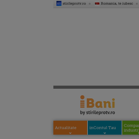
stirileprotv.ro
Romania, te iubesc
Compani
Actualitate
inContul Tau
industri