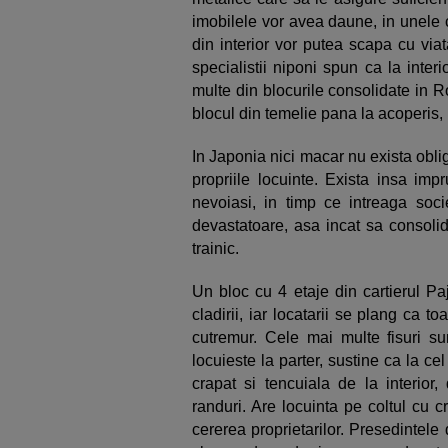
imobilele vor avea daune, in unele c
din interior vor putea scapa cu viata.
specialistii niponi spun ca la inte
multe din blocurile consolidate in 
blocul din temelie pana la acoperis, 
In Japonia nici macar nu exista obli
propriile locuinte. Exista insa imp
nevoiasi, in timp ce intreaga soc
devastatoare, asa incat sa consolid
trainic.
Un bloc cu 4 etaje din cartierul Paj
cladirii, iar locatarii se plang ca 
cutremur. Cele mai multe fisuri su
locuieste la parter, sustine ca la ce
crapat si tencuiala de la interior
randuri. Are locuinta pe coltul cu c
cererea proprietarilor. Presedintele 