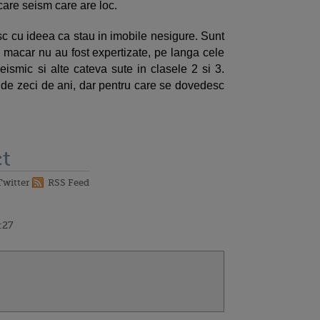
care seism care are loc.
sc cu ideea ca stau in imobile nesigure. Sunt
i macar nu au fost expertizate, pe langa cele
ismic si alte cateva sute in clasele 2 si 3.
iu de zeci de ani, dar pentru care se dovedesc
t
Twitter
RSS Feed
:27