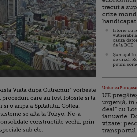
economică 
trecut a sup
crize mondi
handicapat 
Istorie cu 
vulnerabilă
cauza dator
de la BCE
Șomajul în 
de criză. R
puțini șom
Uniunea Europea
xista Viata dupa Cutremur" vorbeste
UE pregăte
proceduri care au fost folosite si la
urgență, în
 si o aripa a Spitalului Coltea.
deal” cu Lo
 sisteme se afla la Tokyo. Ne-a
ianuarie. 
consolidate constructiile vechi, prin
vizate: pesc
peciale sub ele.
transportul 