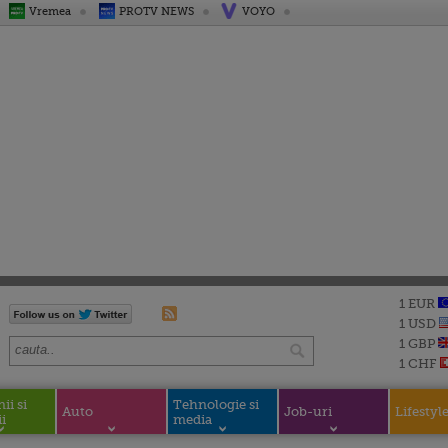
Vremea
PROTV NEWS
VOYO
1 EUR
1 USD
1 GBP
1 CHF
i si
Tehnologie si
Auto
Job-uri
Lifestyl
i
media