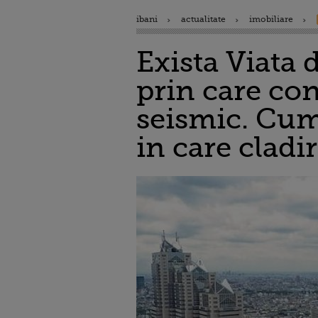
ibani
actualitate
imobiliare
Exista Viata
prin care cons
seismic. Cum 
in care cladi