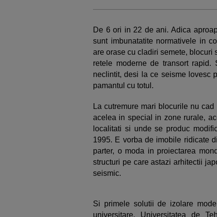
De 6 ori in 22 de ani. Adica aproa
sunt imbunatatite normativele in co
are orase cu cladiri semete, blocuri s
retele moderne de transort rapid.
neclintit, desi la ce seisme lovesc 
pamantul cu totul.
La cutremure mari blocurile nu cad 
acelea in special in zone rurale, a
localitati si unde se produc modific
1995. E vorba de imobile ridicate di
parter, o moda in proiectarea mond
structuri pe care astazi arhitectii jap
seismic.
Si primele solutii de izolare moder
universitare. Universitatea de T