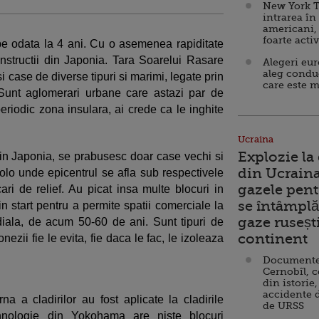
New York T
intrarea în
americani,
foarte acti
pe odata la 4 ani. Cu o asemenea rapiditate
nstructii din Japonia. Tara Soarelui Rasare
Alegeri eu
aleg condu
i case de diverse tipuri si marimi, legate prin
care este m
 Sunt aglomerari urbane care astazi par de
periodic zona insulara, ai crede ca le inghite
Ucraina
Explozie la
in Japonia, se prabusesc doar case vechi si
din Ucraina
colo unde epicentrul se afla sub respectivele
gazele pent
ari de relief. Au picat insa multe blocuri in
se întâmplă 
n start pentru a permite spatii comerciale la
gaze ruseșt
iala, de acum 50-60 de ani. Sunt tipuri de
continent
onezii fie le evita, fie daca le fac, le izoleaza
Documente d
Cernobîl, c
din istorie,
accidente 
na a cladirilor au fost aplicate la cladirile
de URSS
ehnologie din Yokohama are niste blocuri