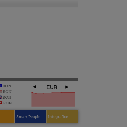
EUR
RON
RON
RON
RON
e
Smart People
Infografice