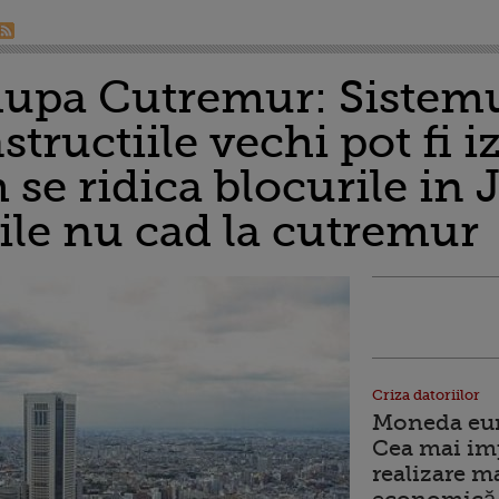
 dupa Cutremur: Sistem
tructiile vechi pot fi i
se ridica blocurile in 
rile nu cad la cutremur
Criza datoriilor
Moneda euro
Cea mai im
realizare m