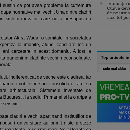
Inundație d
ii sustin ca pot avea probleme la cutremure
Cum a deve
te dupa normative mai vechi. Una dintre cladiri
de pe urma
face tot po
r-un sistem inovator, care nu a presupus un
rcetator Akira Wada, o somitate in societatea
pertiza la imobile, atunci cand are loc un
 ani cercetare in acest domeniu. A fost la
Top articole i
ata oamenii in cladirile vechi, neconsolidate,
norata.
cele mai citite
ii, indiferent cat de veche este cladirea, iar
uarea imobilelor sau consolidari care sa
oare arhitecturala. Sistemele inventate de
la Bucuresti, la sediul Primariei si la o aripa a
e seismic.
ate cladirile vechi apartinand institutiilor de
campusuri universitare au primit niste proteze
nta rezistenta la seisme mari. Se asteapta ca