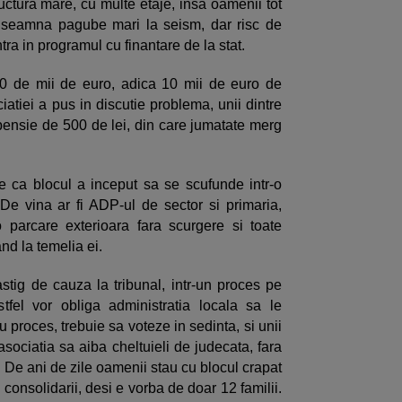
uctura mare, cu multe etaje, insa oamenii tot
inseamna pagube mari la seism, dar risc de
tra in programul cu finantare de la stat.
00 de mii de euro, adica 10 mii de euro de
atiei a pus in discutie problema, unii dintre
e pensie de 500 de lei, din care jumatate merg
ne ca blocul a inceput sa se scufunde intr-o
 De vina ar fi ADP-ul de sector si primaria,
parcare exterioara fara scurgere si toate
rand la temelia ei.
tig de cauza la tribunal, intr-un proces pe
stfel vor obliga administratia locala sa le
 proces, trebuie sa voteze in sedinta, si unii
asociatia sa aiba cheltuieli de judecata, fara
. De ani de zile oamenii stau cu blocul crapat
 consolidarii, desi e vorba de doar 12 familii.