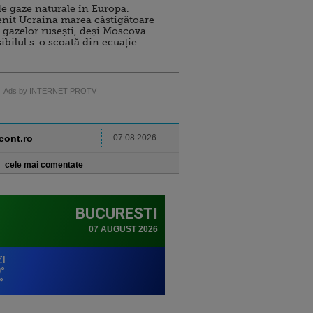
e gaze naturale în Europa.
nit Ucraina marea câștigătoare
 gazelor rusești, deși Moscova
sibilul s-o scoată din ecuație
Ads by INTERNET PROTV
ncont.ro
07.08.2026
cele mai comentate