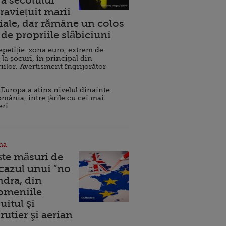
a secolului
raviețuit marii
ale, dar rămâne un colos
de propriile slăbiciuni
repetiție: zona euro, extrem de
 la șocuri, în principal din
iilor. Avertisment îngrijorător
Europa a atins nivelul dinainte
omânia, între țările cu cei mai
eri
na
ște măsuri de
 cazul unui ”no
ndra, din
Domeniile
uitul şi
rutier şi aerian