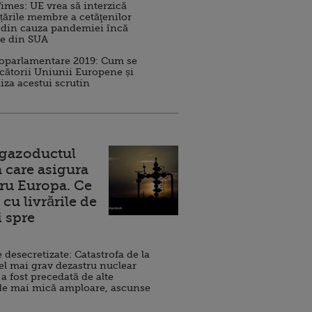
imes: UE vrea să interzică
 țările membre a cetăţenilor
 din cauza pandemiei încă
ve din SUA
roparlamentare 2019: Cum se
cătorii Uniunii Europene și
iza acestui scrutin
 gazoductul
 care asigura
ru Europa. Ce
cu livrările de
i spre
esecretizate: Catastrofa de la
el mai grav dezastru nuclear
 a fost precedată de alte
de mai mică amploare, ascunse