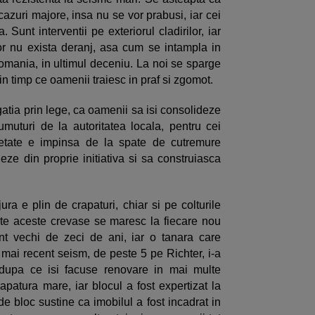
azuri majore, insa nu se vor prabusi, iar cei
 Sunt interventii pe exteriorul cladirilor, iar
rior nu exista deranj, asa cum se intampla in
Romania, in ultimul deceniu. La noi se sparge
in timp ce oamenii traiesc in praf si zgomot.
gatia prin lege, ca oamenii sa isi consolideze
rumuturi de la autoritatea locala, pentru cei
ietate e impinsa de la spate de cutremure
eze din proprie initiativa si sa construiasca
ura e plin de crapaturi, chiar si pe colturile
toate aceste crevase se maresc la fiecare nou
nt vechi de zeci de ani, iar o tanara care
l mai recent seism, de peste 5 pe Richter, i-a
, dupa ce isi facuse renovare in mai multe
rapatura mare, iar blocul a fost expertizat la
de bloc sustine ca imobilul a fost incadrat in