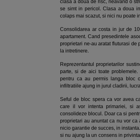
clasa a doua de risc, neavand o str
se simt in pericol. Clasa a doua 
colaps mai scazut, si nici nu poate in
Consolidarea ar costa in jur de 1
apartament. Cand presedintele asoci
proprietari ne-au aratat fluturasi d
la intretinere.
Reprezentantul proprietarilor susti
parte, si de aici toate problemele.
pentru ca au permis langa bloc o 
infiltratiile ajung in jurul cladirii, luc
Seful de bloc spera ca vor avea cas
care il vor intenta primariei, si a
consolideze blocul. Doar ca si pentru
proprietari au anuntat ca nu vor ca 
nicio garantie de succes, in instanta
si nu ajung la un consens in privinta