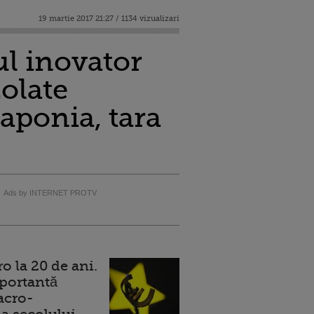
19 martie 2017 21:27 / 1134 vizualizari
ul inovator
zolate
Japonia, tara
Ads by INTERNET PROTV
 la 20 de ani.
portantă
acro-