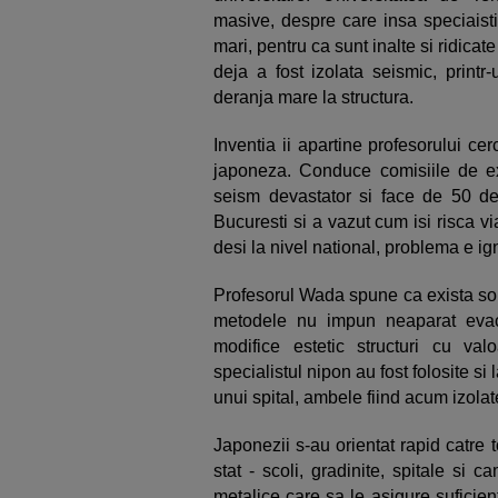
masive, despre care insa speciaist
mari, pentru ca sunt inalte si ridica
deja a fost izolata seismic, print
deranja mare la structura.
Inventia ii apartine profesorului ce
japoneza. Conduce comisiile de ex
seism devastator si face de 50 de
Bucuresti si a vazut cum isi risca vi
desi la nivel national, problema e ig
Profesorul Wada spune ca exista solut
metodele nu impun neaparat evac
modifice estetic structuri cu val
specialistul nipon au fost folosite si 
unui spital, ambele fiind acum izolat
Japonezii s-au orientat rapid catre to
stat - scoli, gradinite, spitale si 
metalice care sa le asigure suficie