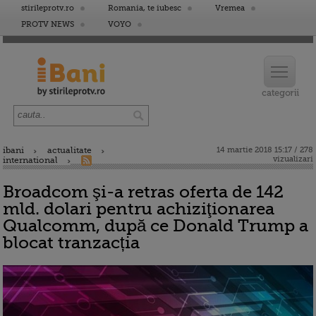
stirileprotv.ro
Romania, te iubesc
Vremea
PROTV NEWS
VOYO
ibani
actualitate
14 martie 2018 15:17 / 278
vizualizari
international
Broadcom şi-a retras oferta de 142
mld. dolari pentru achiziţionarea
Qualcomm, după ce Donald Trump a
blocat tranzacția