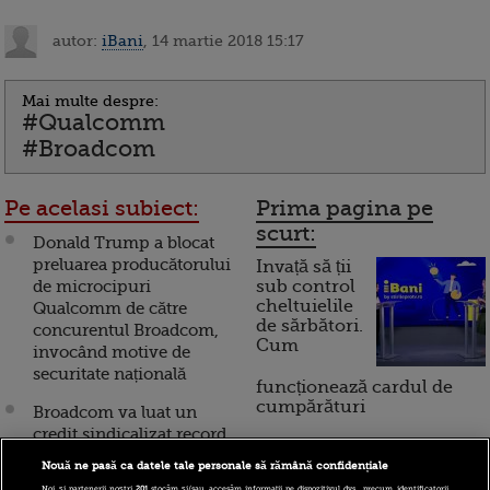
autor:
iBani
, 14 martie 2018 15:17
Mai multe despre:
#Qualcomm
#Broadcom
Pe acelasi subiect:
Prima pagina pe
scurt:
Donald Trump a blocat
preluarea producătorului
Invață să ții
de microcipuri
sub control
cheltuielile
Qualcomm de către
de sărbători.
concurentul Broadcom,
Cum
invocând motive de
securitate națională
funcționează cardul de
cumpărături
Broadcom va luat un
credit sindicalizat record
de 100 mld. dolari, pentru
Nouă ne pasă ca datele tale personale să rămână confidențiale
Incont , site-ul Știrile Pro
a cumpăra producătorul
Noi și partenerii noștri
201
stocăm și/sau accesăm informații pe dispozitivul dvs., precum identificatorii