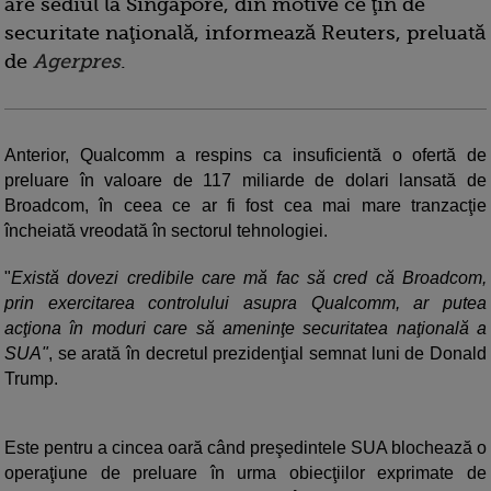
are sediul la Singapore, din motive ce ţin de
securitate naţională, informează Reuters, preluată
de
Agerpres
.
Anterior, Qualcomm a respins ca insuficientă o ofertă de
preluare în valoare de 117 miliarde de dolari lansată de
Broadcom, în ceea ce ar fi fost cea mai mare tranzacţie
încheiată vreodată în sectorul tehnologiei.
"
Există dovezi credibile care mă fac să cred că Broadcom,
prin exercitarea controlului asupra Qualcomm, ar putea
acţiona în moduri care să ameninţe securitatea naţională a
SUA"
, se arată în decretul prezidenţial semnat luni de Donald
Trump.
Este pentru a cincea oară când preşedintele SUA blochează o
operaţiune de preluare în urma obiecţiilor exprimate de