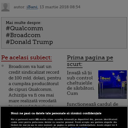
autor:
iBani
, 13 martie 2018 08:54
Mai multe despre:
#Qualcomm
#Broadcom
#Donald Trump
Pe acelasi subiect:
Prima pagina pe
scurt:
Broadcom va luat un
credit sindicalizat record
Invață să ții
de 100 mld. dolari, pentru
sub control
cheltuielile
a cumpăra producătorul
de sărbători.
de cipuri Qualcomm.
Cum
Achiziţia va fi cea mai
mare realizată vreodată
funcționează cardul de
în sectorul tehnologic
cumpărături
Nouă ne pasă ca datele tale personale să rămână confidențiale
Broadcom vrea să
Noi și partenerii noștri
201
stocăm și/sau accesăm informații pe dispozitivul dvs., precum identificatorii
achiziționeze
cookie unici pentru prelucrarea datelor cu caracter personal. Puteți accepta sau gestiona alegerile dvs.
Incont , site-ul Știrile Pro
făcând clic mai jos sau în orice moment, pe pagina cu politica de confidențialitate. Aceste alegeri vor fi
raportate partenerilor noștri și nu vă vor afecta navigarea.
Mai multe detalii