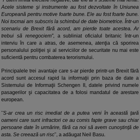
Acele sisteme şi instrumente au fost dezvoltate în Uniunea
Europeană pentru motive foarte bune. Ele au fost foarte bune.
Noi tocmai am subscris la schimbul de date biometrice. Într-un
scenariu de Brexit fără acord, am pierde toate acestea. Ar
trebui să renegociem”
, a subliniat oficialul britanic într-un
interviu în care a atras, de asemenea, atenţia că sporirea
personalului poliţiei şi al serviciilor de securitate nu mai este
suficientă pentru combaterea terorismului.
Principalele trei avantaje care s-ar pierde printr-un Brexit fără
acord sunt accesul rapid la informaţii prin baza de date a
Sistemului de Informaţii Schengen II, datele privind numele
pasagerilor şi capacitatea de a folosi mandatul de arestare
european.
'
'S-ar crea un risc imediat de a putea veni în această ţară
oameni care sunt infractori ce au comis fapte grave sau chiar
persoane date în urmărire, fără ca noi să avem cunoştinţă de
asta. Se creează un risc
'', a adăugat Neil Basu.