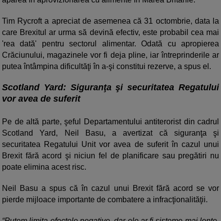
Tim Rycroft a apreciat de asemenea că 31 octombrie, data la
care Brexitul ar urma să devină efectiv, este probabil cea mai
'rea dată' pentru sectorul alimentar. Odată cu apropierea
Crăciunului, magazinele vor fi deja pline, iar întreprinderile ar
putea întâmpina dificultăţi în a-şi constitui rezerve, a spus el.
Scotland Yard: Siguranţa şi securitatea Regatului
vor avea de suferit
Pe de altă parte, şeful Departamentului antiterorist din cadrul
Scotland Yard, Neil Basu, a avertizat că siguranţa şi
securitatea Regatului Unit vor avea de suferit în cazul unui
Brexit fără acord şi niciun fel de planificare sau pregătiri nu
poate elimina acest risc.
Neil Basu a spus că în cazul unui Brexit fără acord se vor
pierde mijloace importante de combatere a infracţionalităţii.
“Putem limita efectele negative, dar ele ar fi sisteme mai lente.