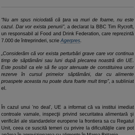
“Nu am spus niciodată că ţara va muri de foame, nu este
cazul. Dar vor exista penurii”
, a declarat la BBC Tim Rycroft,
un responsabil al Food and Drink Federation, care reprezintă
7.000 de întreprinderi, scrie
Agerpres
.
„Considerăm că vor exista perturbări grave care vor continua
timp de săptămâni sau luni după plecarea noastră din UE.
Este posibil ca ele să fie uşor atenuate de constituirea unor
rezerve în cursul primelor săptămâni, dar cu alimente
proaspete aceasta nu poate dura foarte mult timp”
, a subliniat
el.
În cazul unui 'no deal', UE a informat că va institui imediat
controale vamale, inspecţii privind securitatea alimentară şi
verificări ale standardelor europene la frontiera sa cu Regatul
Unit, ceea ce suscită temeri cu privire la dificultăţile care pot
apărea în aprovizionarea cu alimente în Marea Britanie.