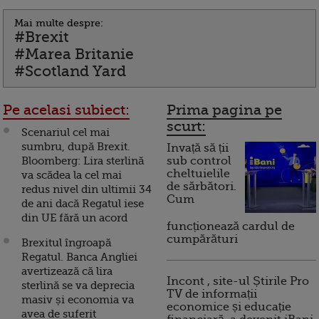
Mai multe despre:
#Brexit
#Marea Britanie
#Scotland Yard
Pe acelasi subiect:
Prima pagina pe
scurt:
Scenariul cel mai
sumbru, după Brexit.
Invață să ții
Bloomberg: Lira sterlină
sub control
cheltuielile
va scădea la cel mai
de sărbători.
redus nivel din ultimii 34
Cum
de ani dacă Regatul iese
din UE fără un acord
funcționează cardul de
cumpărături
Brexitul îngroapă
Regatul. Banca Angliei
avertizează că lira
Incont , site-ul Știrile Pro
sterlină se va deprecia
TV de informații
masiv și economia va
economice și educație
avea de suferit