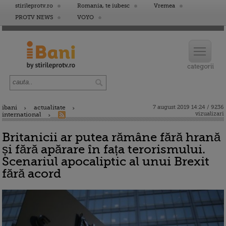
stirileprotv.ro
Romania, te iubesc
Vremea
PROTV NEWS
VOYO
ibani
actualitate
7 august 2019 14:24 / 9236
vizualizari
international
Britanicii ar putea rămâne fără hrană
și fără apărare în fața terorismului.
Scenariul apocaliptic al unui Brexit
fără acord