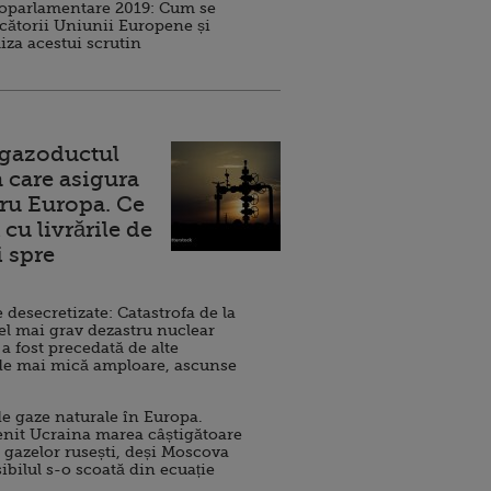
roparlamentare 2019: Cum se
cătorii Uniunii Europene și
iza acestui scrutin
 gazoductul
 care asigura
ru Europa. Ce
cu livrările de
i spre
esecretizate: Catastrofa de la
el mai grav dezastru nuclear
 a fost precedată de alte
de mai mică amploare, ascunse
e gaze naturale în Europa.
nit Ucraina marea câștigătoare
 gazelor rusești, deși Moscova
sibilul s-o scoată din ecuație