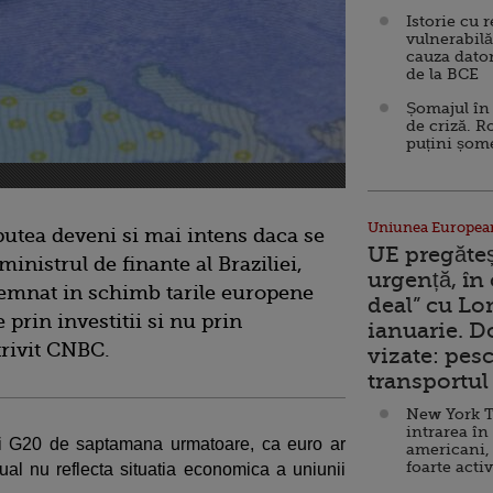
Istorie cu 
vulnerabilă
cauza dator
de la BCE
Șomajul în 
de criză. R
puțini șom
Uniunea Europea
putea deveni si mai intens daca se
UE pregăte
ministrul de finante al Braziliei,
urgență, în
emnat in schimb tarile europene
deal” cu Lo
prin investitii si nu prin
ianuarie. 
rivit CNBC.
vizate: pesc
transportul 
New York T
intrarea în
nii G20 de saptamana urmatoare, ca euro ar
americani,
foarte acti
ctual nu reflecta situatia economica a uniunii