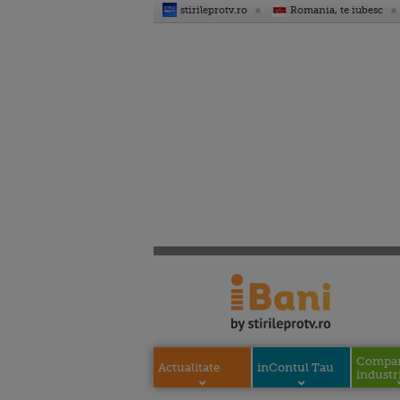
stirileprotv.ro
Romania, te iubesc
Compani
Actualitate
inContul Tau
industri