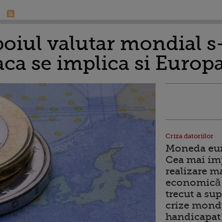
boiul valutar mondial s
aca se implica si Europ
Criza datoriilor
Moneda euro
Cea mai im
realizare m
economică 
trecut a sup
crize mondi
handicapat 