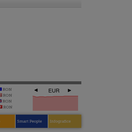
EUR
RON
RON
RON
RON
e
Smart People
Infografice