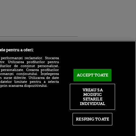
Sport.ro
ele pentru a oferi:
 performanței reclamelor. Stocarea
v. Utilizarea profilurilor pentru
ilurilor de conținut personalizat.
 personalizate. Crearea profilurilor
rmanței conținutului. Înțelegerea
ACCEPT TOATE
n surse diferite. Utilizarea de date
 datelor limitate pentru a selecta
 prin scanarea dispozitivului.
Atmosferă din altă lume la
ntru
VREAU SA
prezentarea lui Mohamed
ita lui,
MODIFIC
Salah la Trabzonspor pe
t tată!
SETARILE
Papara Park
INDIVIDUAL
, Adela
A plecat de la Manchester
rol
City pentru 50.000.000€ și a
V
semnat cu alt club din
RESPING TOATE
Premier League!
pă o
n film, Sir
După 15 ani la Fiorentina,
se
fratele lui Matteo Duțu de la
n muzică