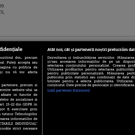
i
09.
1%,
ro
foodstory.ro
Procinema.ro
fidențiale
Atât noi, cât și partenerii noștri prelucrăm dat
ozitivul dvs., precum
Dezvoltarea și îmbunătățirea serviciilor. Măsurarea
și/sau accesarea informațiilor de pe un dispoziti
al. Puteți accepta sau
selectarea conținutului personalizat. Crearea prof
pagina cu politica de
Utilizarea profilurilor pentru selectarea publicității
i și nu vă vor afecta
pentru publicitate personalizată. Măsurarea perfo
publicului prin statistici sau combinații de date di
limitate pentru a selecta publicitatea. Utilizarea
conținutul. Date precise de geolocație și identificarea
te partenere, precum si
(P) Descoperă Lumea
Emoții intense pe
ermite website-ului sa
Listă parteneri (furnizori)
Evenimentelor din România
Sebastian Stan! Iub
 afisate in functie de
cu Transilvania Events!
Annabelle, l-a făcu
elelor de socializare si
(P) Raku, gaming intens și o
 art. 15-22 din GDPR in
Din 14 septembrie
pauză binemeritată cu...
Popescu revine în 
pot fi exercitate prin
pizza Guseppe
principal la Pro T
a tuturor Tehnologiilor
(P) Poți folosi bonurile de
esarea informatiilor de
La 88 de ani și du
masă pentru a comanda
SETARILE INDIVIDUAL”
carieră fabuloasă î
mâncare acasă? Lista
cookie strict necesare
Anthony Hopkins 
aplicațiilor care le acceptă
lansează oficial î