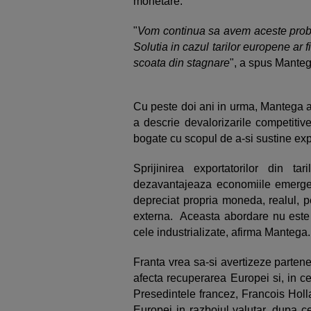
monetare.
"
Vom continua sa avem aceste prob
Solutia in cazul tarilor europene ar
scoata din stagnare
", a spus Mante
Cu peste doi ani in urma, Mantega a
a descrie devalorizarile competitiv
bogate cu scopul de a-si sustine expo
Sprijinirea exportatorilor din ta
dezavantajeaza economiile emergent
depreciat propria moneda, realul, p
externa. Aceasta abordare nu este p
cele industrializate, afirma Mantega
Franta vrea sa-si avertizeze parten
afecta recuperarea Europei si, in 
Presedintele francez, Francois Holl
Europei in razboiul valutar, dupa ce