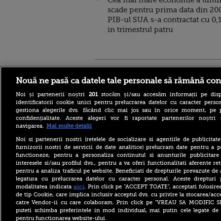
Cea mai mare economie a lumi
scade pentru prima data din 20
PIB-ul SUA s-a contractat cu 0,
in trimestrul patru
Stirileprotv.ro
ilike-it.
Nouă ne pasă ca datele tale personale să rămână con
Noi și partenerii noștri
201
stocăm și/sau accesăm informații pe disp
identificatorii cookie unici pentru prelucrarea datelor cu caracter person
gestiona alegerile dvs. făcând clic mai jos sau în orice moment, pe 
confidențialitate. Aceste alegeri vor fi raportate partenerilor noștr
navigarea.
Mai multe detalii
Reacția MAE după ce o
româncă a fost arestată în
Noi si partenerii nostri (retelele de socializare si agentiile de publicita
Germania pentru spionaj în
furnizorii nostri de servicii de date analitice) prelucram date pentru a p
favoarea Rusiei
functioneze, pentru a personaliza continutul si anunturile publicitare
interesele si/sau profilul dvs., pentru a va oferi functionalitati aferente ret
Alerta West Nile: două
pentru a analiza traficul pe website. Beneficiati de drepturile prevazute de
persoane au murit, iar
legatura cu prelucrarea datelor cu caracter personal. Aceste drepturi 
numărul cazurilor a ajuns la
10. Măsurile de protecție
aici
modalitatea indicata
. Prin click pe “ACCEPT TOATE”, acceptati folosire
împotriva țânțarilor
de tip Cookie, care implica inclusiv acceptul dvs. cu privire la stocarea/acc
catre Vendor-ii cu care colaboram. Prin click pe “VREAU SA MODIFIC 
Ce le-a spus Donald Trump
puteti schimba preferintele in mod individual, mai putin cele legate de 
donatorilor despre
pentru functionarea website-ului.
succesorul său pentru