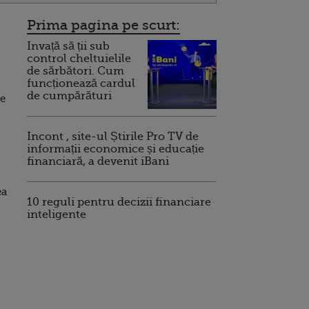
Prima pagina pe scurt:
Invață să ții sub
control cheltuielile
de sărbători. Cum
funcționează cardul
de cumpărături
ie
Incont , site-ul Știrile Pro TV de
informații economice și educație
financiară, a devenit iBani
ea
10 reguli pentru decizii financiare
inteligente