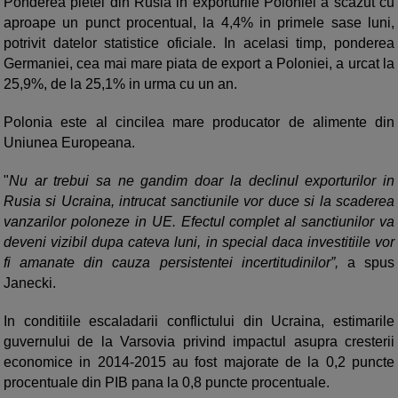
Ponderea pietei din Rusia in exporturile Poloniei a scazut cu
aproape un punct procentual, la 4,4% in primele sase luni,
potrivit datelor statistice oficiale. In acelasi timp, ponderea
Germaniei, cea mai mare piata de export a Poloniei, a urcat la
25,9%, de la 25,1% in urma cu un an.
Polonia este al cincilea mare producator de alimente din
Uniunea Europeana.
"
Nu ar trebui sa ne gandim doar la declinul exporturilor in
Rusia si Ucraina, intrucat sanctiunile vor duce si la scaderea
vanzarilor poloneze in UE. Efectul complet al sanctiunilor va
deveni vizibil dupa cateva luni, in special daca investitiile vor
fi amanate din cauza persistentei incertitudinilor”,
a spus
Janecki.
In conditiile escaladarii conflictului din Ucraina, estimarile
guvernului de la Varsovia privind impactul asupra cresterii
economice in 2014-2015 au fost majorate de la 0,2 puncte
procentuale din PIB pana la 0,8 puncte procentuale.