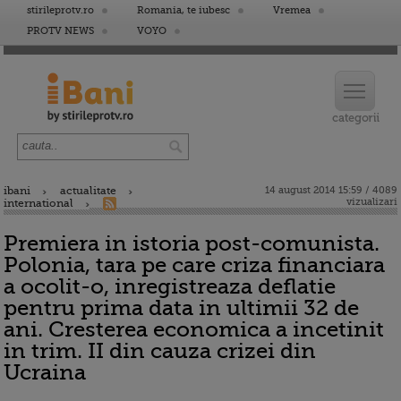
stirileprotv.ro
Romania, te iubesc
Vremea
PROTV NEWS
VOYO
ibani
actualitate
14 august 2014 15:59 / 4089
vizualizari
international
Premiera in istoria post-comunista.
Polonia, tara pe care criza financiara
a ocolit-o, inregistreaza deflatie
pentru prima data in ultimii 32 de
ani. Cresterea economica a incetinit
in trim. II din cauza crizei din
Ucraina