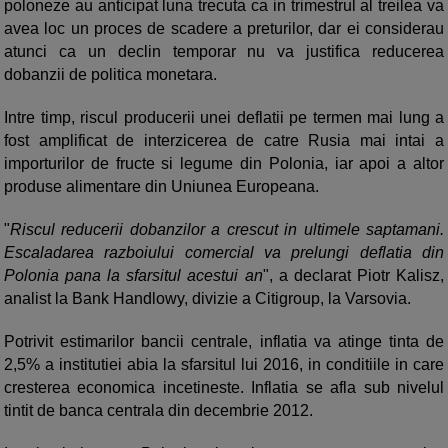
poloneze au anticipat luna trecuta ca in trimestrul al treilea va
avea loc un proces de scadere a preturilor, dar ei considerau
atunci ca un declin temporar nu va justifica reducerea
dobanzii de politica monetara.
Intre timp, riscul producerii unei deflatii pe termen mai lung a
fost amplificat de interzicerea de catre Rusia mai intai a
importurilor de fructe si legume din Polonia, iar apoi a altor
produse alimentare din Uniunea Europeana.
"
Riscul reducerii dobanzilor a crescut in ultimele saptamani.
Escaladarea razboiului comercial va prelungi deflatia din
Polonia pana la sfarsitul acestui an
", a declarat Piotr Kalisz,
analist la Bank Handlowy, divizie a Citigroup, la Varsovia.
Potrivit estimarilor bancii centrale, inflatia va atinge tinta de
2,5% a institutiei abia la sfarsitul lui 2016, in conditiile in care
cresterea economica incetineste. Inflatia se afla sub nivelul
tintit de banca centrala din decembrie 2012.