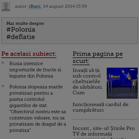
autor:
iBani
, 14 august 2014 15:59
Mai multe despre:
#Polonia
#deflatie
Pe acelasi subiect:
Prima pagina pe
scurt:
Rusia interzice
importurile de fructe si
Invață să ții
legume din Polonia
sub control
cheltuielile
Polonia stopeaza marile
de sărbători.
Cum
privatizari pentru a
pastra controlul
funcționează cardul de
gigantilor de stat.
cumpărături
"Obiectivul nostru este sa
construim valoare, nu sa
privatizam de dragul de a
Incont , site-ul Știrile Pro
privatiza”
TV de informații