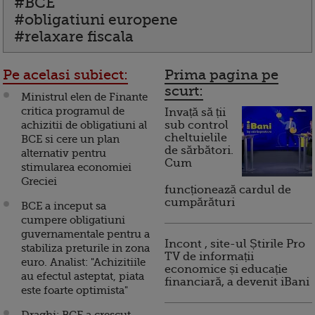
#BCE
#obligatiuni europene
#relaxare fiscala
Pe acelasi subiect:
Prima pagina pe
scurt:
Ministrul elen de Finante
critica programul de
Invață să ții
achizitii de obligatiuni al
sub control
cheltuielile
BCE si cere un plan
de sărbători.
alternativ pentru
Cum
stimularea economiei
Greciei
funcționează cardul de
cumpărături
BCE a inceput sa
cumpere obligatiuni
guvernamentale pentru a
Incont , site-ul Știrile Pro
stabiliza preturile in zona
TV de informații
euro. Analist: "Achizitiile
economice și educație
au efectul asteptat, piata
financiară, a devenit iBani
este foarte optimista"