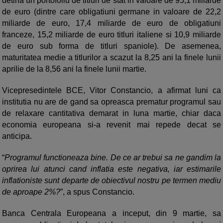
detina un portofoliu de titluri de stat in valoare de 95,1 miliarde
de euro (dintre care obligatiuni germane in valoare de 22,2
miliarde de euro, 17,4 miliarde de euro de obligatiuni
franceze, 15,2 miliarde de euro titluri italiene si 10,9 miliarde
de euro sub forma de titluri spaniole). De asemenea,
maturitatea medie a titlurilor a scazut la 8,25 ani la finele lunii
aprilie de la 8,56 ani la finele lunii martie.
Vicepresedintele BCE, Vitor Constancio, a afirmat luni ca
institutia nu are de gand sa opreasca prematur programul sau
de relaxare cantitativa demarat in luna martie, chiar daca
economia europeana si-a revenit mai repede decat se
anticipa.
“
Programul functioneaza bine. De ce ar trebui sa ne gandim la
oprirea lui atunci cand inflatia este negativa, iar estimarile
inflationiste sunt departe de obiectivul nostru pe termen mediu
de aproape 2%?
”, a spus Constancio.
Banca Centrala Europeana a inceput, din 9 martie, sa