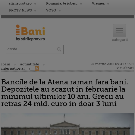
stirileprotv.ro
Romania, te iubesc
Vremea
PROTV NEWS
VOYO
ibani
actualitate
27 martie 2015 09:41 / 1321
vizualizari
international
Bancile de la Atena raman fara bani.
Depozitele au scazut in februarie la
minimul ultimilor 10 ani. Grecii au
retras 24 mld. euro in doar 3 luni