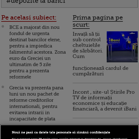
#depozite la banci
Pe acelasi subiect:
Prima pagina pe
scurt:
BCE a majorat din nou
fondul de urgenta
Invață să ții
destinat bancilor elene,
sub control
cheltuielile
pentru a impiedica
de sărbători.
falimentul acestora. Zona
Cum
euro da Greciei un
ultimatim de 5 zile
funcționează cardul de
pentru a prezenta
cumpărături
reformele
Grecia va prezenta pana
Incont , site-ul Știrile Pro
luni un nou pachet de
TV de informații
reforme creditorilor
economice și educație
internationali, pentru
financiară, a devenit iBani
evitarea intrarii in
incapacitate de plata
10 reguli pentru decizii
Ce urmeaza pentru
financiare inteligente
Nouă ne pasă ca datele tale personale să rămână confidențiale
Atena dupa intalnirea
Noi și partenerii noștri
201
stocăm și/sau accesăm informații pe dispozitivul dvs., precum identificatorii