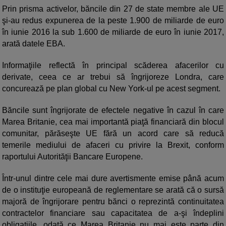
Prin prisma activelor, băncile din 27 de state membre ale UE
şi-au redus expunerea de la peste 1.900 de miliarde de euro
în iunie 2016 la sub 1.600 de miliarde de euro în iunie 2017,
arată datele EBA.
Informaţiile reflectă în principal scăderea afacerilor cu
derivate, ceea ce ar trebui să îngrijoreze Londra, care
concurează pe plan global cu New York-ul pe acest segment.
Băncile sunt îngrijorate de efectele negative în cazul în care
Marea Britanie, cea mai importantă piaţă financiară din blocul
comunitar, părăseşte UE fără un acord care să reducă
temerile mediului de afaceri cu privire la Brexit, conform
raportului Autorităţii Bancare Europene.
Într-unul dintre cele mai dure avertismente emise până acum
de o instituţie europeană de reglementare se arată că o sursă
majoră de îngrijorare pentru bănci o reprezintă continuitatea
contractelor financiare sau capacitatea de a-şi îndeplini
obligaţiile, odată ce Marea Britanie nu mai este parte din