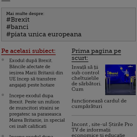
Mai multe despre:
#Brexit
#banci
#piata unica europeana
Pe acelasi subiect:
Prima pagina pe
scurt:
Exodul după Brexit.
Băncile afectate de
Invață să ții
ieșirea Marii Britanii din
sub control
cheltuielile
UE încep să transfere
de sărbători.
angajați peste hotare
Cum
Incepe exodul dupa
funcționează cardul de
Brexit. Peste un milion
cumpărături
de muncitori straini se
pregatesc sa paraseasca
Marea Britanie, in special
Incont , site-ul Știrile Pro
cei inalt calificati
TV de informații
economice și educație