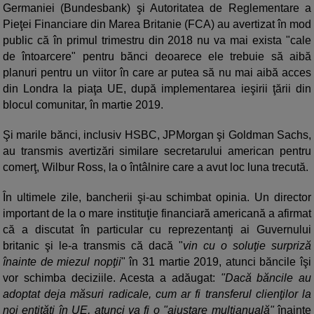
Germaniei (Bundesbank) şi Autoritatea de Reglementare a
Pieţei Financiare din Marea Britanie (FCA) au avertizat în mod
public că în primul trimestru din 2018 nu va mai exista "cale
de întoarcere" pentru bănci deoarece ele trebuie să aibă
planuri pentru un viitor în care ar putea să nu mai aibă acces
din Londra la piaţa UE, după implementarea ieşirii ţării din
blocul comunitar, în martie 2019.
Şi marile bănci, inclusiv HSBC, JPMorgan şi Goldman Sachs,
au transmis avertizări similare secretarului american pentru
comerţ, Wilbur Ross, la o întâlnire care a avut loc luna trecută.
În ultimele zile, bancherii şi-au schimbat opinia. Un director
important de la o mare instituţie financiară americană a afirmat
că a discutat în particular cu reprezentanţi ai Guvernului
britanic şi le-a transmis că dacă "
vin cu o soluţie surpriză
înainte de miezul nopţii
" în 31 martie 2019, atunci băncile îşi
vor schimba deciziile. Acesta a adăugat:
"Dacă băncile au
adoptat deja măsuri radicale, cum ar fi transferul clienţilor la
noi entităţi în UE, atunci va fi o "ajustare multianuală"
înainte