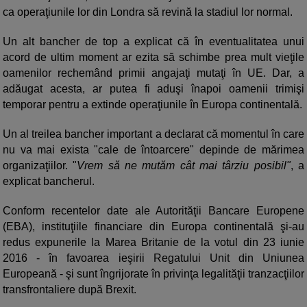
ca operaţiunile lor din Londra să revină la stadiul lor normal.
Un alt bancher de top a explicat că în eventualitatea unui
acord de ultim moment ar ezita să schimbe prea mult vieţile
oamenilor rechemând primii angajaţi mutaţi în UE. Dar, a
adăugat acesta, ar putea fi aduşi înapoi oamenii trimişi
temporar pentru a extinde operaţiunile în Europa continentală.
Un al treilea bancher important a declarat că momentul în care
nu va mai exista "cale de întoarcere" depinde de mărimea
organizaţiilor. "
Vrem să ne mutăm cât mai târziu posibil"
, a
explicat bancherul.
Conform recentelor date ale Autorităţii Bancare Europene
(EBA), instituţiile financiare din Europa continentală şi-au
redus expunerile la Marea Britanie de la votul din 23 iunie
2016 - în favoarea ieşirii Regatului Unit din Uniunea
Europeană - şi sunt îngrijorate în privinţa legalităţii tranzacţiilor
transfrontaliere după Brexit.