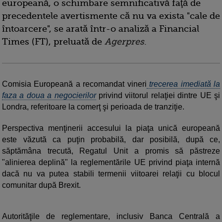
europeană, o schimbare semnificativă faţă de
precedentele avertismente că nu va exista "cale de
întoarcere", se arată într-o analiză a Financial
Times (FT), preluată de
Agerpres
.
Comisia Europeană a recomandat vineri
trecerea imediată la
faza a doua a negocierilor
privind viitorul relaţiei dintre UE şi
Londra, referitoare la comerţ şi perioada de tranziţie.
Perspectiva menţinerii accesului la piaţa unică europeană
este văzută ca puţin probabilă, dar posibilă, după ce,
săptămâna trecută, Regatul Unit a promis să păstreze
"alinierea deplină" la reglementările UE privind piaţa internă
dacă nu va putea stabili termenii viitoarei relaţii cu blocul
comunitar după Brexit.
Autorităţile de reglementare, inclusiv Banca Centrală a