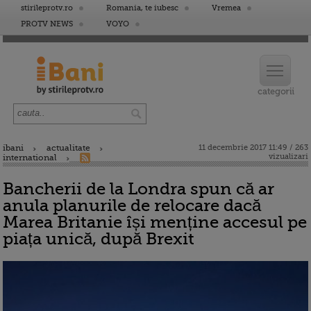
stirileprotv.ro
Romania, te iubesc
Vremea
PROTV NEWS
VOYO
ibani
actualitate
11 decembrie 2017 11:49 / 263
vizualizari
international
Bancherii de la Londra spun că ar
anula planurile de relocare dacă
Marea Britanie își menține accesul pe
piața unică, după Brexit