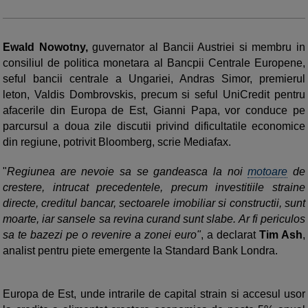
Ewald Nowotny,
guvernator al Bancii Austriei si membru in
consiliul de politica monetara al Bancpii Centrale Europene,
seful bancii centrale a Ungariei, Andras Simor, premierul
leton, Valdis Dombrovskis, precum si seful UniCredit pentru
afacerile din Europa de Est, Gianni Papa, vor conduce pe
parcursul a doua zile discutii privind dificultatile economice
din regiune, potrivit Bloomberg, scrie Mediafax.
"
Regiunea are nevoie sa se gandeasca la noi
motoare
de
crestere, intrucat precedentele, precum investitiile straine
directe, creditul bancar, sectoarele imobiliar si constructii, sunt
moarte, iar sansele sa revina curand sunt slabe. Ar fi periculos
sa te bazezi pe o revenire a zonei euro"
, a declarat
Tim Ash
,
analist pentru piete emergente la Standard Bank Londra.
Europa de Est, unde intrarile de capital strain si accesul usor