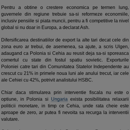
Pentru a obtine o crestere economica pe termen lung,
guvernele din regiune trebuie sa-si reformeze economiile,
inclusiv pensiile si piata muncii, pentru a fi competitive la nivel
global si nu doar in Europa, a declarat Ash.
Difersificarea destinatiilor de export la alte tari decat cele din
zona euro ar trebui, de asemenea, sa ajute, a scris Ulgen,
adaugand ca Polonia si Cehia au reusit deja sa-si sporeasca
comertul cu state din fostul spatiu sovietic. Exporturile
Poloniei catre tari din Comunitatea Statelor Independente au
crescut cu 21% in primele noua luni ale anului trecut, iar cele
ale Cehiei cu 42%, potrivit analistului HSBC.
Chiar daca stimularea prin interventie fiscala nu este o
optiune, in Polonia si
Ungaria
exista posibilitatea relaxarii
politicii monetare, in timp ce Cehia, unde rata cheie este
aproape de zero, ar putea fi nevoita sa recurga la interventii
valutare.