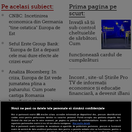
Pe acelasi subiect:
Prima pagina pe
scurt:
CNBC: Incetinirea
economica din Germania
Invață să ții
"tine ostatica" Europa de
sub control
cheltuielile
Est
de sărbători.
Cum
Seful Erste Group Bank:
"Europa de Est a depasit
funcționează cardul de
cele mai dure efecte ale
cumpărături
crizei euro"
Analiza Bloomberg: In
Incont , site-ul Știrile Pro
criza, Europa de Est vede
TV de informații
jumatatea plina a
economice și educație
paharului. Cum poate
financiară, a devenit iBani
castiga Romania
beneficii pe termen lung
Nouă ne pasă ca datele tale personale să rămână confidențiale
10 reguli pentru decizii
WSJ: Europa de Est se
Noi și partenerii noștri
201
stocăm și/sau accesăm informații pe dispozitivul dvs., precum identificatorii
financiare inteligente
pregateste pentru iesirea
cookie unici pentru prelucrarea datelor cu caracter personal. Puteți accepta sau gestiona alegerile dvs.
făcând clic mai jos sau în orice moment, pe pagina cu politica de confidențialitate. Aceste alegeri vor fi
Greciei din euro, iar
raportate partenerilor noștri și nu vă vor afecta navigarea.
Mai multe detalii
Noi si partenerii nostri (retelele de socializare si agentiile de publicitate partenere, precum si furnizorii
Romania va fi cea mai
nostri de servicii de date analitice) prelucram date pentru a permite website-ului sa functioneze, pentru a