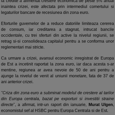
la credite a alimentat crestere economica de peste 5% anual
inaintea crizei, este afectata prin intermediul comertului si
legaturilor bancare de recesiunea din zona euro.
Eforturile guvernelor de a reduce datoriile limiteaza cererea
de consum, iar creditarea a stagnat, intrucat bancile
occidentale, cu trei sferturi din active la nivelul regiunii, se
retrag si-si consolideaza capitalul pentru a se conforma unor
reglementari mai stricte.
Ca urmare a crizei, avansul economic inregistrat de Europa
de Est a incetinit raportat la zona euro, iar daca acesta s-ar
mentine, regiunea ar avea nevoie de 50 de ani pentru a
ajunge la nivelul de venit al uniunii monetare, fata de 37 de
ani anterior crizei.
"Criza din zona euro a subminat modelul de crestere al tarilor
din Europa centrala, bazat pe exporturi si investitii straine
directe
", a afirmat, intr-un raport din ianuarie,
Murat Ulgen
,
economistul sef al HSBC pentru Europa Centrala si de Est.