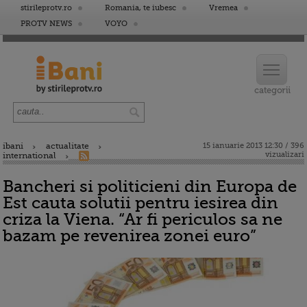
stirileprotv.ro
Romania, te iubesc
Vremea
PROTV NEWS
VOYO
ibani
actualitate
15 ianuarie 2013 12:30 / 396
vizualizari
international
Bancheri si politicieni din Europa de
Est cauta solutii pentru iesirea din
criza la Viena. “Ar fi periculos sa ne
bazam pe revenirea zonei euro”