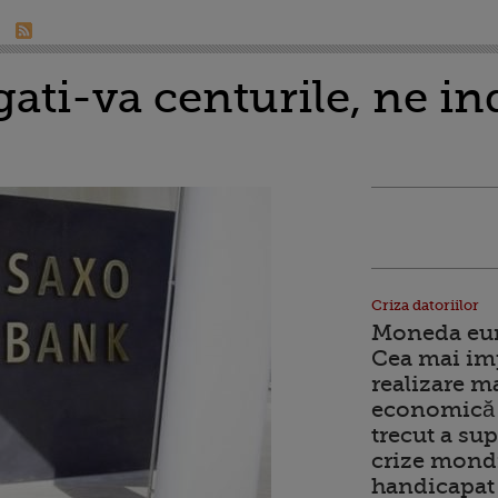
gati-va centurile, ne i
Criza datoriilor
Moneda euro
Cea mai im
realizare m
economică 
trecut a sup
crize mondi
handicapat 