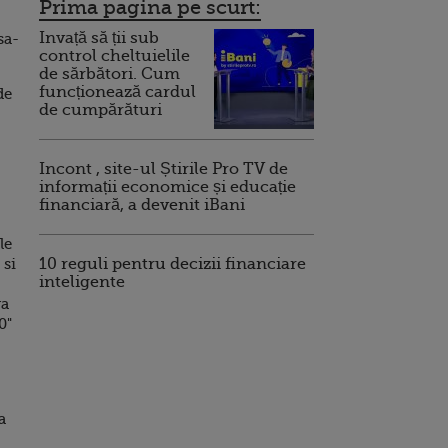
Prima pagina pe scurt:
Invață să ții sub
sa-
control cheltuielile
de sărbători. Cum
funcționează cardul
de
de cumpărături
Incont , site-ul Știrile Pro TV de
informații economice și educație
financiară, a devenit iBani
le
 si
10 reguli pentru decizii financiare
inteligente
ra
0"
a