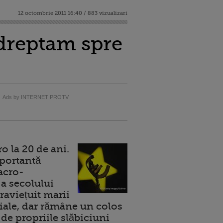
12 octombrie 2011 16:40 / 883 vizualizari
ndreptam spre
Ads by INTERNET PROTV
 la 20 de ani.
portantă
acro-
a secolului
raviețuit marii
ale, dar rămâne un colos
de propriile slăbiciuni