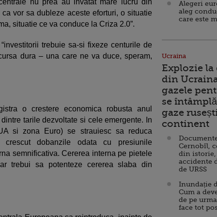
e centrale nu prea au invatat mare lucru din
Alegeri eu
aleg condu
e ca vor sa dubleze aceste eforturi, o situatie
care este m
a, situatie ce va conduce la Criza 2.0”.
nvestitorii trebuie sa-si fixeze centurile de
 cursa dura – una care ne va duce, speram,
Ucraina
Explozie la
din Ucraina
gazele pent
se întâmplă 
istra o crestere economica robusta anul
gaze ruseșt
 dintre tarile dezvoltate si cele emergente. In
continent
SUA si zona Euro) se strauiesc sa reduca
Documente d
u crescut dobanzile odata cu presiunile
Cernobîl, c
terna semnificativa. Cererea interna pe pietele
din istorie,
accidente 
ar trebui sa potenteze cererea slaba din
de URSS
Inundație d
Cum a deve
de pe urma
face tot po