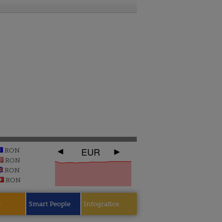
EUR
RON
RON
RON
RON
e
Smart People
Infografice