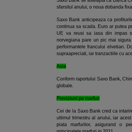
Saxo Bank se asteapta ca Banca Cen
sfarsitul anului, o noua dobanda fixa
Saxo Bank anticipeaza ca profituril
continua sa scada. Euro ar putea pr
UE va reusi sa iasa din impas s
norvegiana pare un pic mai sigura 
performantele francului elvetian. D
supraapreciati, iar tranzactiile cu a
Asia
Conform raportului Saxo Bank, China
globale.
Previziuni pe marfuri
Cei de la Saxo Bank cred ca intarir
ultimul trimestru al anului, iar ac
piata marfurilor, asigurand o per
principalele marfuri in 2011.