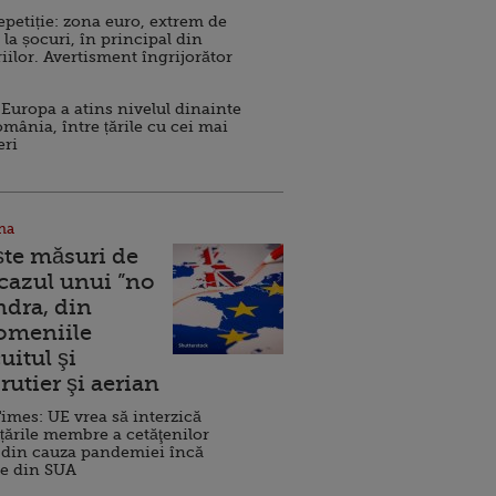
repetiție: zona euro, extrem de
 la șocuri, în principal din
iilor. Avertisment îngrijorător
Europa a atins nivelul dinainte
omânia, între țările cu cei mai
eri
na
ște măsuri de
 cazul unui ”no
ndra, din
Domeniile
uitul şi
rutier şi aerian
imes: UE vrea să interzică
 țările membre a cetăţenilor
 din cauza pandemiei încă
ve din SUA