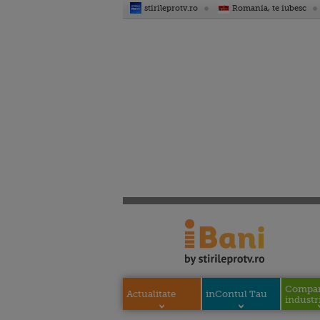
stirileprotv.ro
Romania, te iubesc
Compani
Actualitate
inContul Tau
industri