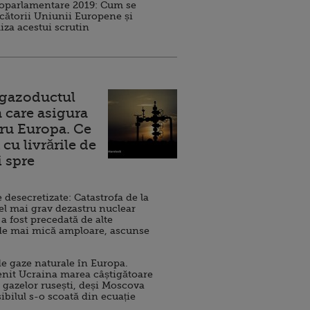
roparlamentare 2019: Cum se
cătorii Uniunii Europene și
iza acestui scrutin
 gazoductul
 care asigura
ru Europa. Ce
cu livrările de
i spre
esecretizate: Catastrofa de la
el mai grav dezastru nuclear
 a fost precedată de alte
de mai mică amploare, ascunse
e gaze naturale în Europa.
nit Ucraina marea câștigătoare
 gazelor rusești, deși Moscova
sibilul s-o scoată din ecuație