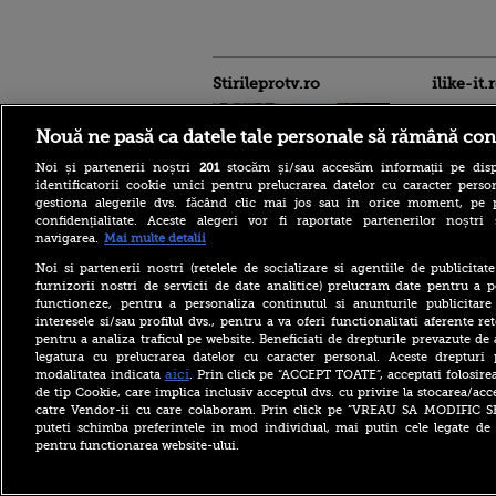
Stirileprotv.ro
ilike-it.
Nouă ne pasă ca datele tale personale să rămână con
Noi și partenerii noștri
201
stocăm și/sau accesăm informații pe disp
identificatorii cookie unici pentru prelucrarea datelor cu caracter person
gestiona alegerile dvs. făcând clic mai jos sau în orice moment, pe 
confidențialitate. Aceste alegeri vor fi raportate partenerilor noștr
Regula pe care turiștii
navigarea.
Mai multe detalii
trebuie să o știe înainte de a
merge la piscină în Franța.
Noi si partenerii nostri (retelele de socializare si agentiile de publicita
Ce costume de baie sunt
furnizorii nostri de servicii de date analitice) prelucram date pentru a p
interzise
functioneze, pentru a personaliza continutul si anunturile publicitare
interesele si/sau profilul dvs., pentru a va oferi functionalitati aferente ret
O femeie era să piardă
pentru a analiza traficul pe website. Beneficiati de drepturile prevazute de
vacanța din cauza unei
greșeli aparent banale. Ce s-
legatura cu prelucrarea datelor cu caracter personal. Aceste drepturi 
a întâmplat la aeroport
aici
modalitatea indicata
. Prin click pe “ACCEPT TOATE”, acceptati folosire
de tip Cookie, care implica inclusiv acceptul dvs. cu privire la stocarea/acc
Billie Eilish, de
catre Vendor-ii cu care colaboram. Prin click pe “VREAU SA MODIFIC 
nerecunoscut pe platourile
puteti schimba preferintele in mod individual, mai putin cele legate de 
de filmare. Transformarea
pentru functionarea website-ului.
spectaculoasă pentru
primul său rol major într-un
film