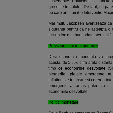
sustenabile. Politicienii si bancil
greselile trecutului. De fapt, se par
pe care am numit-o Interventie Maxim
Mai mult, Jakobsen avertizeaza ca “i
siguranta pentru ca ne asteapta o
intr-un loc mai bun, odata aterizati.”
Previziuni macroeconomice
Desi economia mondiala va inreg
acesta, de 3,8%, cifra arata distanta
timp ce economiile dezvoltate (
pierderile, pietele emergente a
inflationiste in urcare si cererea in
emergente a ramas puternica si 
economiile dezvoltate.
Politici monetare