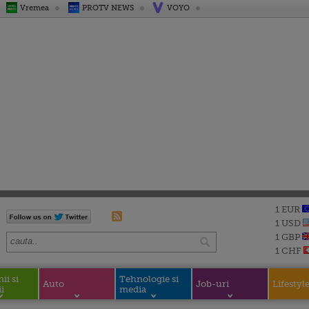
Vremea
PROTV NEWS
VOYO
1 EUR
1 USD
1 GBP
1 CHF
i si
Tehnologie si
Auto
Job-uri
Lifestyl
i
media