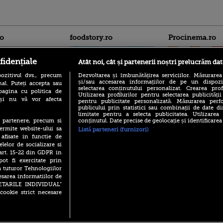
ro
foodstory.ro
Procinema.ro
fidențiale
Atât noi, cât și partenerii noștri prelucrăm dat
ozitivul dvs., precum
Dezvoltarea și îmbunătățirea serviciilor. Măsurarea
și/sau accesarea informațiilor de pe un dispoziti
al. Puteți accepta sau
selectarea conținutului personalizat. Crearea prof
pagina cu politica de
Utilizarea profilurilor pentru selectarea publicității
i și nu vă vor afecta
pentru publicitate personalizată. Măsurarea perfo
publicului prin statistici sau combinații de date di
(P) Descoperă Lumea
Emoții intense pe
limitate pentru a selecta publicitatea. Utilizarea
Evenimentelor din România
Sebastian Stan! Iub
conținutul. Date precise de geolocație și identificarea
te partenere, precum si
cu Transilvania Events!
Annabelle, l-a făcu
ermite website-ului sa
Listă parteneri (furnizori)
(P) Raku, gaming intens și o
 afisate in functie de
Din 14 septembrie
pauză binemeritată cu...
elelor de socializare si
Popescu revine în 
pizza Guseppe
 art. 15-22 din GDPR in
principal la Pro T
pot fi exercitate prin
(P) Poți folosi bonurile de
La 88 de ani și du
a tuturor Tehnologiilor
masă pentru a comanda
carieră fabuloasă î
mâncare acasă? Lista
esarea informatiilor de
Anthony Hopkins 
aplicațiilor care le acceptă
SETARILE INDIVIDUAL”
lansează oficial î
cookie strict necesare