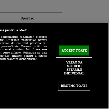
Sport.ro
ele pentru a oferi:
 performanței reclamelor. Stocarea
v. Utilizarea profilurilor pentru
ilurilor de conținut personalizat.
 personalizate. Crearea profilurilor
rmanței conținutului. Înțelegerea
ACCEPT TOATE
n surse diferite. Utilizarea de date
REPORTAJ | Caniculă,
ntru
 datelor limitate pentru a selecta
pasiune și spectacol în FC
ita lui,
 prin scanarea dispozitivului.
Bacău – Ștefănești 3-0
t tată!
VREAU SA
MODIFIC
Întăriri în apărarea pentru
, Adela
SETARILE
FCSB: MM Stoica a făcut
rol
anunțul
INDIVIDUAL
V
Zuffa Boxing 10, LIVE pe
pă o
VOYO SPORT 1! Românul
n film, Sir
RESPING TOATE
Daniel Buciuc are meciul
se
carierei cu Louis Greene
n muzică