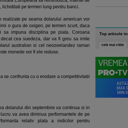
trala Europeana sa reintroduca, inainte de
, lichiditati pe termen lung pentru banci.
e realizate pe seama dolarului american vor
imi o gura de oxigen, pe termen scurt, daca
i sa impuna disciplina pe piata. Coroana
Top articole i
decat cea suedeza, dar va fi greu sa imite
olarul australian si cel neozeelandez raman
cele mai citite
ceste monede vor fi ele reduse.
 se confrunta cu o erodare a competitivitatii
ea dolarului din septembrie va continua si in
est lucru va avea diminua performantele de pe
formanta relativ plata a indicilor pentru