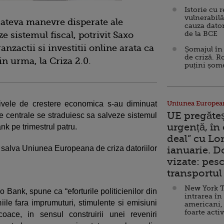
Istorie cu 
vulnerabilă
ateva manevre disperate ale
cauza dator
de la BCE
ze sistemul fiscal, potrivit Saxo
anzactii si investitii online arata ca
Șomajul în 
de criză. R
in urma, la Criza 2.0.
puțini șom
tivele de crestere economica s-au diminuat
Uniunea Europea
UE pregăte
le centrale se straduiesc sa salveze sistemul
urgență, în
nk pe trimestrul patru.
deal” cu Lo
a salva Uniunea Europeana de criza datoriilor
ianuarie. 
vizate: pesc
transportul 
New York T
Bank, spune ca “eforturile politicienilor din
intrarea în
iile fara imprumuturi, stimulente si emisiuni
americani,
foarte acti
ace, in sensul construirii unei reveniri