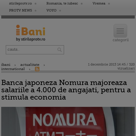
stirileprotv.ro
Romania, te iubesc
Vremea
PROTV NEWS
VOYO
ibani
actualitate
1 decembrie 2013 14:45 / 320
vizualizari
international
Banca japoneza Nomura majoreaza
salariile a 4.000 de angajati, pentru a
stimula economia