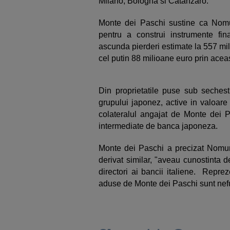
Milano, Bologna si Catanzaro.
Monte dei Paschi sustine ca Nomur
pentru a construi instrumente fi
ascunda pierderi estimate la 557 mil
cel putin 88 milioane euro prin acea
Din proprietatile puse sub seches
grupului japonez, active in valoare
colateralul angajat de Monte dei P
intermediate de banca japoneza.
Monte dei Paschi a precizat Nomura
derivat similar, "aveau cunostinta de 
directori ai bancii italiene. Repre
aduse de Monte dei Paschi sunt ne