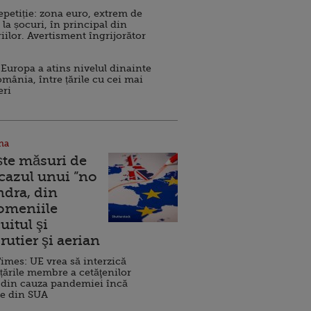
repetiție: zona euro, extrem de
 la șocuri, în principal din
iilor. Avertisment îngrijorător
Europa a atins nivelul dinainte
omânia, între țările cu cei mai
eri
na
ște măsuri de
 cazul unui ”no
ndra, din
Domeniile
uitul şi
rutier şi aerian
imes: UE vrea să interzică
 țările membre a cetăţenilor
 din cauza pandemiei încă
ve din SUA