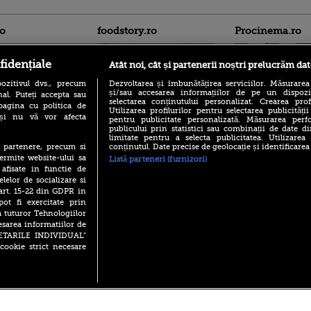
ro
foodstory.ro
Procinema.ro
fidențiale
Atât noi, cât și partenerii noștri prelucrăm dat
ozitivul dvs., precum
Dezvoltarea și îmbunătățirea serviciilor. Măsurarea
și/sau accesarea informațiilor de pe un dispoziti
al. Puteți accepta sau
selectarea conținutului personalizat. Crearea prof
pagina cu politica de
Utilizarea profilurilor pentru selectarea publicității
i și nu vă vor afecta
pentru publicitate personalizată. Măsurarea perfo
publicului prin statistici sau combinații de date di
(P) Descoperă Lumea
Emoții intense pe
limitate pentru a selecta publicitatea. Utilizarea
Evenimentelor din România
Sebastian Stan! Iub
conținutul. Date precise de geolocație și identificarea
te partenere, precum si
cu Transilvania Events!
Annabelle, l-a făcu
ermite website-ului sa
Listă parteneri (furnizori)
(P) Raku, gaming intens și o
 afisate in functie de
Din 14 septembrie
pauză binemeritată cu...
elelor de socializare si
Popescu revine în 
pizza Guseppe
 art. 15-22 din GDPR in
principal la Pro T
pot fi exercitate prin
(P) Poți folosi bonurile de
La 88 de ani și du
a tuturor Tehnologiilor
masă pentru a comanda
carieră fabuloasă î
mâncare acasă? Lista
esarea informatiilor de
Anthony Hopkins 
aplicațiilor care le acceptă
SETARILE INDIVIDUAL”
lansează oficial î
cookie strict necesare
 2026 PRO TV S.R.L |
Politica de Cookie
|
Politica Confidential