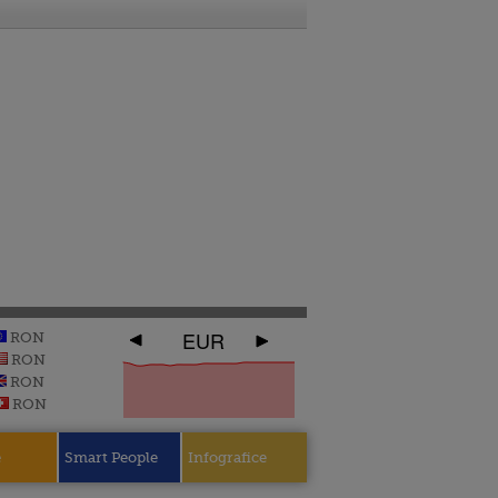
EUR
RON
RON
RON
RON
e
Smart People
Infografice