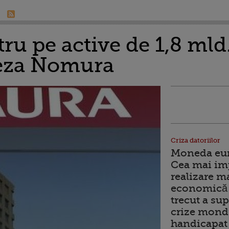
stru pe active de 1,8 mld
eza Nomura
Criza datoriilor
Moneda euro
Cea mai im
realizare m
economică 
trecut a sup
crize mondi
handicapat 