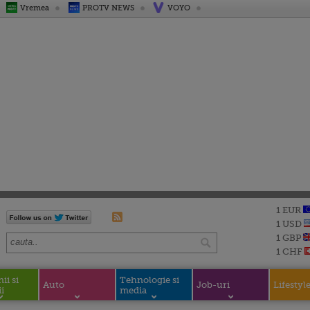
Vremea
PROTV NEWS
VOYO
1 EUR
1 USD
1 GBP
1 CHF
i si
Tehnologie si
Auto
Job-uri
Lifestyl
i
media