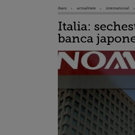
ibani
actualitate
international
Italia: seche
banca japon