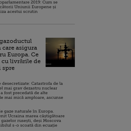
roparlamentare 2019: Cum se
cătorii Uniunii Europene și
iza acestui scrutin
 gazoductul
 care asigura
ru Europa. Ce
cu livrările de
i spre
esecretizate: Catastrofa de la
el mai grav dezastru nuclear
 a fost precedată de alte
de mai mică amploare, ascunse
e gaze naturale în Europa.
nit Ucraina marea câștigătoare
 gazelor rusești, deși Moscova
sibilul s-o scoată din ecuație