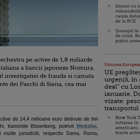
Istorie cu 
vulnerabilă
cauza dator
de la BCE
Șomajul în 
de criză. R
puțini șom
echestru pe active de 1,8 miliarde
Uniunea Europea
 italiana a bancii japoneze Nomura.
UE pregăte
l investigatiei de frauda si camata
urgență, în
onte dei Paschi di Siena, cea mai
deal” cu Lo
ianuarie. 
vizate: pesc
transportul 
New York T
active de 14,4 milioane euro detinute de trei
intrarea în
i, transmite Bloomberg, potrivit
Mediafax.
americani,
foarte acti
 multe jurisdictii, respectiv Siena, Roma,