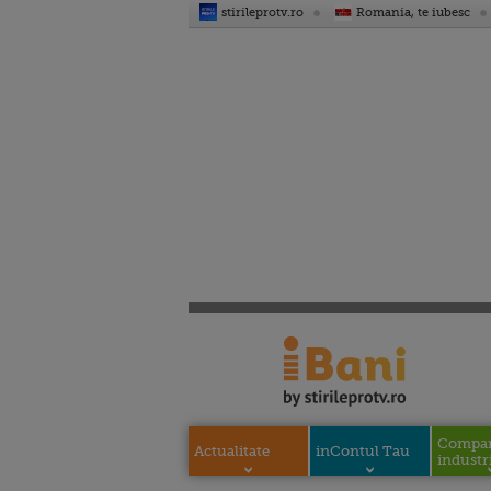
stirileprotv.ro
Romania, te iubesc
Compani
Actualitate
inContul Tau
industri