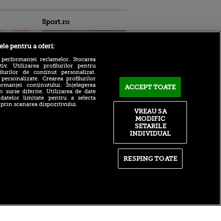
Sport.ro
ele pentru a oferi:
 performanței reclamelor. Stocarea
v. Utilizarea profilurilor pentru
ilurilor de conținut personalizat.
 personalizate. Crearea profilurilor
Bogdan Lobonț și Robert
rmanței conținutului. Înțelegerea
ACCEPT TOATE
Niță sunt invitații lui Andrei
n surse diferite. Utilizarea de date
ntru
 datelor limitate pentru a selecta
Grecu, de la 16:00, la VOYO
ita lui,
 prin scanarea dispozitivului.
SPORT LIVE
t tată!
VREAU SA
Victor Pițurcă, fără
MODIFIC
, Adela
menajamente după ce FCSB
SETARILE
rol
a fost eliminată de Auda din
INDIVIDUAL
V
Conference League: „Am
văzut scuze puerile”
pă o
n film, Sir
Drum liber: Zverev, eliminat
RESPING TOATE
se
de la 1-0 la seturi, în primul
n muzică
meci jucat în Openul
Canadei. Cine rămâne
favorit la câștigarea
trofeului
itate
|
RSS