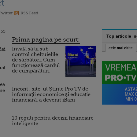
t
Twitter
RSS Feed
:55
Top articole i
Prima pagina pe scurt:
cele mai citite
Invață să ții sub
dei
control cheltuielile
,
de sărbători. Cum
funcționează cardul
ral
de cumpărături
Cea
Incont , site-ul Știrile Pro TV de
uie
informații economice și educație
financiară, a devenit iBani
10 reguli pentru decizii financiare
inteligente