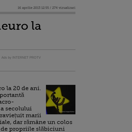
16 aprilie 2013 12:55 / 274 vizualizari
.euro la
Ads by INTERNET PROTV
 la 20 de ani.
portantă
acro-
a secolului
raviețuit marii
ale, dar rămâne un colos
de propriile slăbiciuni