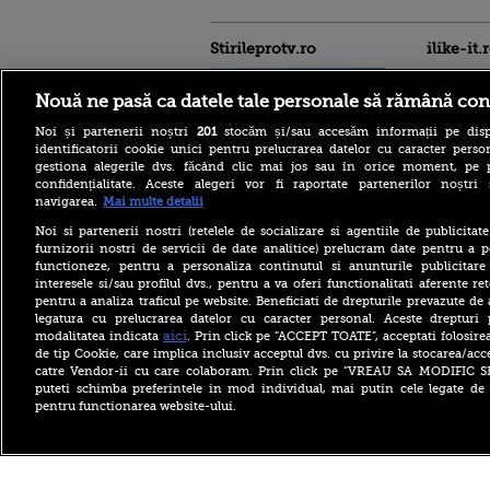
Stirileprotv.ro
ilike-it.
Nouă ne pasă ca datele tale personale să rămână con
Noi și partenerii noștri
201
stocăm și/sau accesăm informații pe disp
identificatorii cookie unici pentru prelucrarea datelor cu caracter person
gestiona alegerile dvs. făcând clic mai jos sau în orice moment, pe 
confidențialitate. Aceste alegeri vor fi raportate partenerilor noștr
Italia este sufocată de
navigarea.
Mai multe detalii
caniculă. Toate cele 27 de
oraşe mari ale sale intră sub
Noi si partenerii nostri (retelele de socializare si agentiile de publicita
alertă roșie de căldură
furnizorii nostri de servicii de date analitice) prelucram date pentru a p
extremă
functioneze, pentru a personaliza continutul si anunturile publicitare
interesele si/sau profilul dvs., pentru a va oferi functionalitati aferente ret
Fostul comandant-șef al
pentru a analiza traficul pe website. Beneficiati de drepturile prevazute de
armatei ucrainene, după
declarațiile controversate:
legatura cu prelucrarea datelor cu caracter personal. Aceste drepturi 
Sunt pentru NATO, dar
aici
modalitatea indicata
. Prin click pe “ACCEPT TOATE”, acceptati folosire
trebuie să se reinventeze
de tip Cookie, care implica inclusiv acceptul dvs. cu privire la stocarea/acc
catre Vendor-ii cu care colaboram. Prin click pe “VREAU SA MODIFIC 
Speranță pentru persoanele
puteti schimba preferintele in mod individual, mai putin cele legate de 
alergice la câini.
pentru functionarea website-ului.
Cercetătorii au creat
exemplare care nu mai
provoacă alergii
Copyright ©