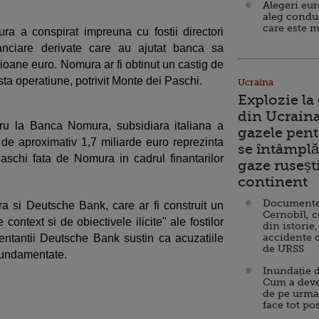
Alegeri eu
aleg condu
care este m
a a conspirat impreuna cu fostii directori
nanciare derivate care au ajutat banca sa
ioane euro. Nomura ar fi obtinut un castig de
sta operatiune, potrivit Monte dei Paschi.
Ucraina
Explozie la
din Ucraina
tru la Banca Nomura, subsidiara italiana a
gazele pent
 de aproximativ 1,7 miliarde euro reprezinta
se întâmplă 
aschi fata de Nomura in cadrul finantarilor
gaze ruseșt
continent
Documente d
 si Deutsche Bank, care ar fi construit un
Cernobîl, c
context si de obiectivele ilicite" ale fostilor
din istorie,
accidente 
zentantii Deutsche Bank sustin ca acuzatiile
de URSS
fundamentate.
Inundație d
Cum a deve
de pe urma
face tot po