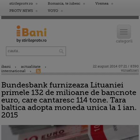
stirileprotv.ro
Romania, te iubesc
Vremea
PROTV NEWS
VOYO
ibani
actualitate
22 august 2014 07:21 / 8390
vizualizari
international
Bundesbank furnizeaza Lituaniei
primele 132 de milioane de bancnote
euro, care cantaresc 114 tone. Tara
baltica adopta moneda unica la 1 ian.
2015