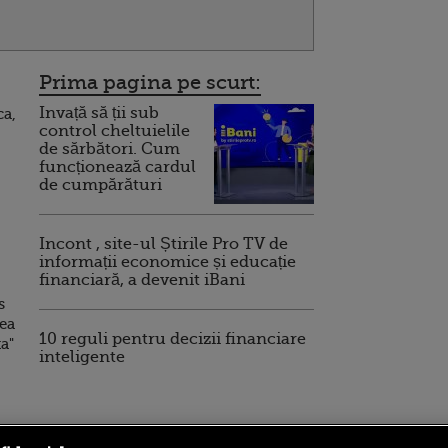
Prima pagina pe scurt:
Invață să ții sub
ca,
control cheltuielile
de sărbători. Cum
funcționează cardul
de cumpărături
Incont , site-ul Știrile Pro TV de
informații economice și educație
financiară, a devenit iBani
s
rea
10 reguli pentru decizii financiare
a"
inteligente