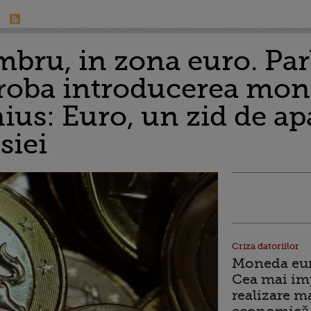
mbru, in zona euro. Pa
oba introducerea mone
nius: Euro, un zid de ap
siei
Criza datoriilor
Moneda euro
Cea mai im
realizare m