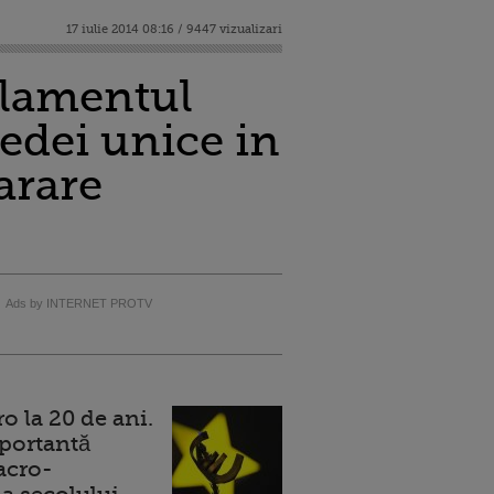
17 iulie 2014 08:16 / 9447 vizualizari
rlamentul
dei unice in
arare
Ads by INTERNET PROTV
 la 20 de ani.
portantă
acro-