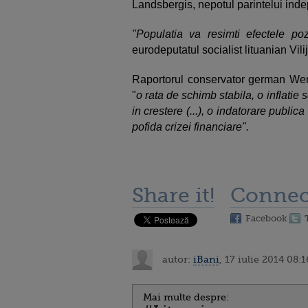
Landsbergis, nepotul parintelui ind
"Populatia va resimti efectele poz
eurodeputatul socialist lituanian Vili
Raportorul conservator german Wer
"
o rata de schimb stabila, o inflati
in crestere (...), o indatorare publica
pofida crizei financiare".
Share it!
Connec
Facebook
autor:
iBani
, 17 iulie 2014 08:1
Mai multe despre: