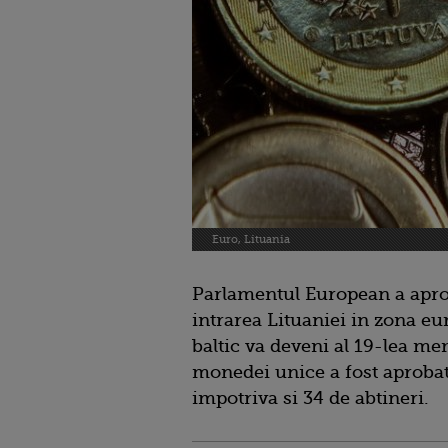
Euro, Lituania
Parlamentul European a aprob
intrarea Lituaniei in zona eur
baltic va deveni al 19-lea m
monedei unice a fost aprobat
impotriva si 34 de abtineri.