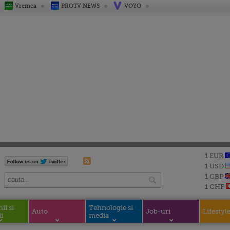
Vremea
PROTV NEWS
VOYO
1 EUR
1 USD
1 GBP
1 CHF
i si
Tehnologie si
Auto
Job-uri
Lifestyl
i
media