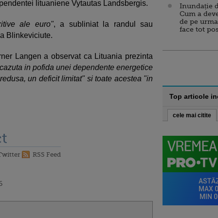
ependentei lituaniene Vytautas Landsbergis.
Inundație d
Cum a deve
de pe urma
itive ale euro"
, a subliniat la randul sau
face tot po
ja Blinkeviciute.
ner Langen a observat ca Lituania prezinta
e scazuta in pofida unei dependente energetice
 redusa, un deficit limitat" si toate acestea "in
Top articole i
cele mai citite
t
Twitter
RSS Feed
6