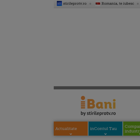
stirileprotv.ro
Romania, te iubesc
Compani
Actualitate
inContul Tau
industri