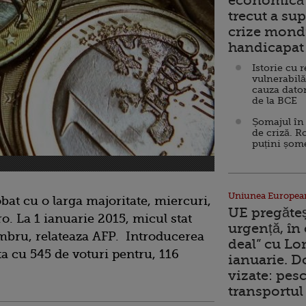
economică 
trecut a sup
crize mondi
handicapat 
Istorie cu 
vulnerabilă
cauza dator
de la BCE
Șomajul în 
de criză. R
puțini șom
Uniunea Europea
at cu o larga majoritate, miercuri,
UE pregăte
o. La 1 ianuarie 2015, micul stat
urgență, în
embru, relateaza AFP. Introducerea
deal” cu Lo
a cu 545 de voturi pentru, 116
ianuarie. 
vizate: pesc
transportul 