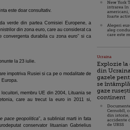
New York T
intrarea în
inta este doar consultativ.
americani,
foarte acti
unda verde din partea Comisiei Europene, a
Alegeri eu
istrilor din zona euro, care au considerat ca
aleg condu
care este m
de convergenta durabila cu zona euro" si ca
Ucraina
nunte la 23 iulie.
Explozie la
din Ucraina
are impotriva Rusiei si ca pe o modalitate de
gazele pent
in Europa.
se întâmplă 
gaze ruseșt
de locuitori, membru UE din 2004, Lituania se
continent
Letonia, care au trecut la euro in 2011 si,
Documente d
Cernobîl, c
din istorie,
de pace geopolitica
", a subliniat marti in fata
accidente 
de URSS
rodeputat conservator lituanian Gabrielius