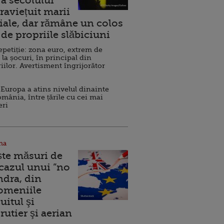
a secolului
raviețuit marii
ale, dar rămâne un colos
de propriile slăbiciuni
repetiție: zona euro, extrem de
 la șocuri, în principal din
iilor. Avertisment îngrijorător
Europa a atins nivelul dinainte
omânia, între țările cu cei mai
eri
na
ște măsuri de
 cazul unui ”no
ndra, din
Domeniile
uitul şi
rutier şi aerian