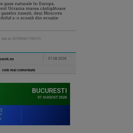
e gaze naturale în Europa.
nit Ucraina marea câștigătoare
 gazelor rusești, deși Moscova
sibilul s-o scoată din ecuație
Ads by INTERNET PROTV
ncont.ro
07.08.2026
cele mai comentate