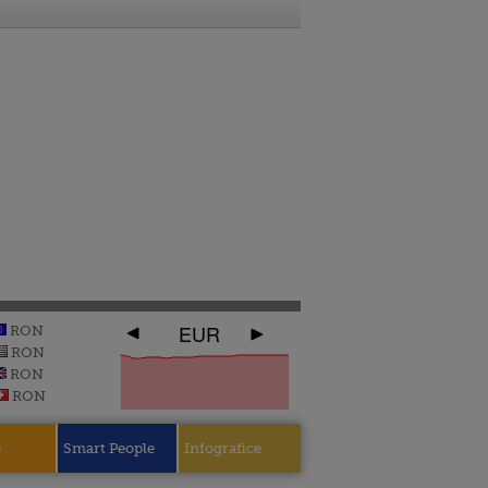
EUR
RON
RON
RON
RON
e
Smart People
Infografice