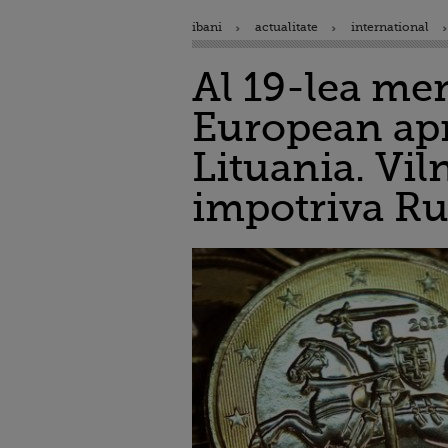
ibani
actualitate
international
Al 19-lea me
European apr
Lituania. Vil
impotriva Ru