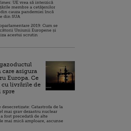
imes: UE vrea să interzică
 țările membre a cetăţenilor
 din cauza pandemiei încă
ve din SUA
roparlamentare 2019: Cum se
cătorii Uniunii Europene și
iza acestui scrutin
 gazoductul
 care asigura
ru Europa. Ce
cu livrările de
i spre
esecretizate: Catastrofa de la
el mai grav dezastru nuclear
 a fost precedată de alte
de mai mică amploare, ascunse