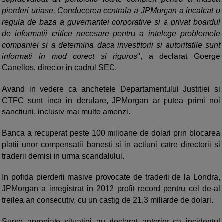
pierderi uriase. Conducerea centrala a JPMorgan a incalcat o
regula de baza a guvernantei corporative si a privat boardul
de informatii critice necesare pentr
u
a intelege problemele
companiei si a determina daca investitorii si autoritatile sunt
informati in mod corect si riguros
", a declarat Goerge
Canellos, director in cadrul SEC.
Avand in vedere ca anchetele Departamentului Justitiei si
CTFC sunt inca in derulare, JPMorgan ar putea primi noi
sanctiuni, inclusiv mai multe amenzi.
Banca a recuperat peste 100 milioane de dolari prin blocarea
platii unor compensatii banesti si in actiuni catre directorii si
traderii demisi in urma scandalului.
In pofida pierderii masive provocate de traderii de la Londra,
JPMorgan a inregistrat in 2012 profit record pentru cel de-al
treilea an consecutiv, cu un castig de 21,3 miliarde de dolari.
Surse apropiate situatiei au declarat anterior ca incidentul