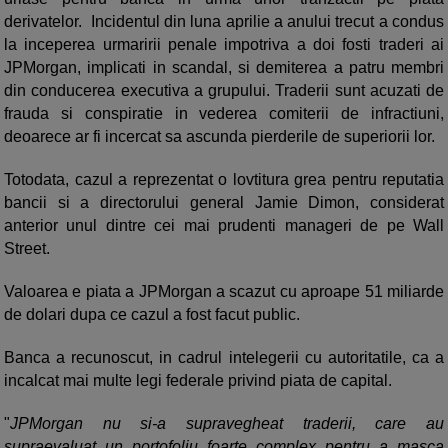
derivatelor. Incidentul din luna aprilie a anului trecut a condus
la inceperea urmaririi penale impotriva a doi fosti traderi ai
JPMorgan, implicati in scandal, si demiterea a patru membri
din conducerea executiva a grupului. Traderii sunt acuzati de
frauda si conspiratie in vederea comiterii de infractiuni,
deoarece ar fi incercat sa ascunda pierderile de superiorii lor.
Totodata, cazul a reprezentat o lovtitura grea pentru reputatia
bancii si a directorului general Jamie Dimon, considerat
anterior unul dintre cei mai prudenti manageri de pe Wall
Street.
Valoarea e piata a JPMorgan a scazut cu aproape 51 miliarde
de dolari dupa ce cazul a fost facut public.
Banca a recunoscut, in cadrul intelegerii cu autoritatile, ca a
incalcat mai multe legi federale privind piata de capital.
"
JPMorgan nu si-a supravegheat traderii, care au
supraevaluat un portofoliu foarte complex pentru a masca