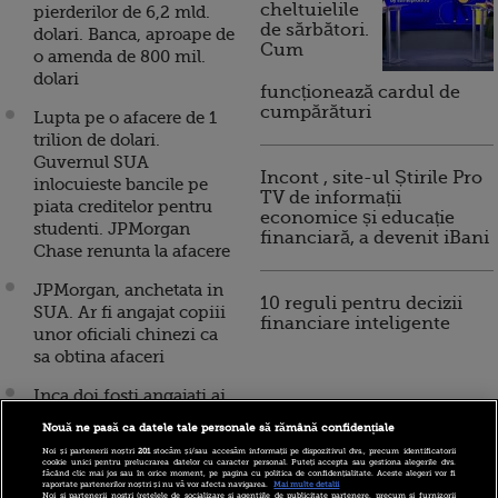
cheltuielile
pierderilor de 6,2 mld.
de sărbători.
dolari. Banca, aproape de
Cum
o amenda de 800 mil.
dolari
funcționează cardul de
cumpărături
Lupta pe o afacere de 1
trilion de dolari.
Guvernul SUA
Incont , site-ul Știrile Pro
inlocuieste bancile pe
TV de informații
piata creditelor pentru
economice și educație
studenti. JPMorgan
financiară, a devenit iBani
Chase renunta la afacere
JPMorgan, anchetata in
10 reguli pentru decizii
SUA. Ar fi angajat copiii
financiare inteligente
unor oficiali chinezi ca
sa obtina afaceri
Inca doi fosti angajati ai
JPMorgan, inculpati in
Nouă ne pasă ca datele tale personale să rămână confidențiale
cazul "balenei de la
Noi și partenerii noștri
201
stocăm și/sau accesăm informații pe dispozitivul dvs., precum identificatorii
Londra". Schema prin
cookie unici pentru prelucrarea datelor cu caracter personal. Puteți accepta sau gestiona alegerile dvs.
făcând clic mai jos sau în orice moment, pe pagina cu politica de confidențialitate. Aceste alegeri vor fi
care au pagubit banca cu
raportate partenerilor noștri și nu vă vor afecta navigarea.
Mai multe detalii
Noi si partenerii nostri (retelele de socializare si agentiile de publicitate partenere, precum si furnizorii