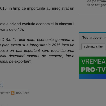
de pe urma
face tot po
015, in timp ce importurile au inregistrat un
atele privind evolutia economiei in trimestrul
 avans de 0,4%.
Top articole i
G-DiBa:
"In linii mari, economia germana a
e plan extern si a inregistrat in 2015 inca un
cele mai citite
eaza un pas important spre reechilibrarea
vat devenind motorul de crestere, intr-o
onal pe exporturi".
t
Twitter
RSS Feed