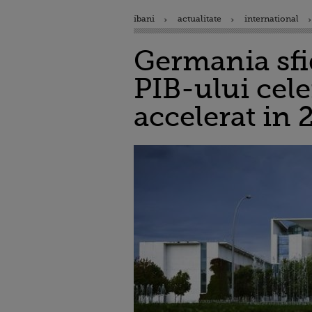
ibani
actualitate
international
Germania sf
PIB-ului cele
accelerat in 