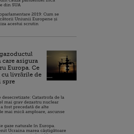
 din cauza pandemiei încă
ve din SUA
roparlamentare 2019: Cum se
cătorii Uniunii Europene și
iza acestui scrutin
 gazoductul
 care asigura
ru Europa. Ce
cu livrările de
i spre
esecretizate: Catastrofa de la
el mai grav dezastru nuclear
 a fost precedată de alte
de mai mică amploare, ascunse
e gaze naturale în Europa.
nit Ucraina marea câștigătoare