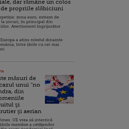
ale, dar rămâne un colos
de propriile slăbiciuni
repetiție: zona euro, extrem de
 la șocuri, în principal din
iilor. Avertisment îngrijorător
Europa a atins nivelul dinainte
omânia, între țările cu cei mai
eri
na
ște măsuri de
 cazul unui ”no
ndra, din
Domeniile
uitul şi
rutier şi aerian
imes: UE vrea să interzică
 țările membre a cetăţenilor