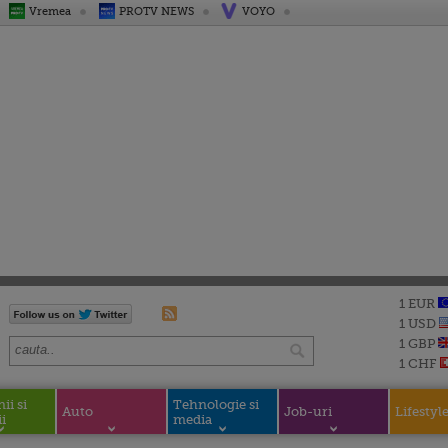
Vremea
PROTV NEWS
VOYO
1 EUR
1 USD
1 GBP
1 CHF
i si
Tehnologie si
Auto
Job-uri
Lifestyl
i
media