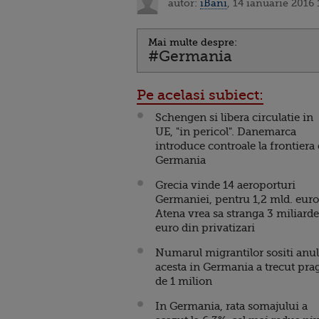
autor:
iBani
, 14 ianuarie 2016 
Mai multe despre:
#Germania
Pe acelasi subiect:
Schengen si libera circulatie in
UE, "in pericol". Danemarca
introduce controale la frontiera
Germania
Grecia vinde 14 aeroporturi
Germaniei, pentru 1,2 mld. euro
Atena vrea sa stranga 3 miliarde
euro din privatizari
Numarul migrantilor sositi anul
acesta in Germania a trecut pra
de 1 milion
In Germania, rata somajului a