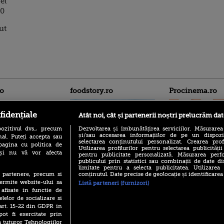
el
90
ut
ro
foodstory.ro
Procinema.ro
fidențiale
Atât noi, cât și partenerii noștri prelucrăm dat
ozitivul dvs., precum
Dezvoltarea și îmbunătățirea serviciilor. Măsurarea
și/sau accesarea informațiilor de pe un dispoziti
al. Puteți accepta sau
selectarea conținutului personalizat. Crearea prof
pagina cu politica de
Utilizarea profilurilor pentru selectarea publicității
i și nu vă vor afecta
pentru publicitate personalizată. Măsurarea perfo
publicului prin statistici sau combinații de date di
(P) Descoperă Lumea
Emoții intense pe
limitate pentru a selecta publicitatea. Utilizarea
Evenimentelor din România
Sebastian Stan! Iub
conținutul. Date precise de geolocație și identificarea
te partenere, precum si
cu Transilvania Events!
Annabelle, l-a făcu
ermite website-ului sa
Listă parteneri (furnizori)
(P) Raku, gaming intens și o
 afisate in functie de
Din 14 septembrie
pauză binemeritată cu...
elelor de socializare si
Popescu revine în 
pizza Guseppe
 art. 15-22 din GDPR in
principal la Pro T
pot fi exercitate prin
(P) Poți folosi bonurile de
La 88 de ani și du
a tuturor Tehnologiilor
masă pentru a comanda