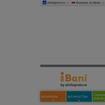
stirileprotv.ro
Romania, te iubesc
Compani
Actualitate
inContul Tau
industri