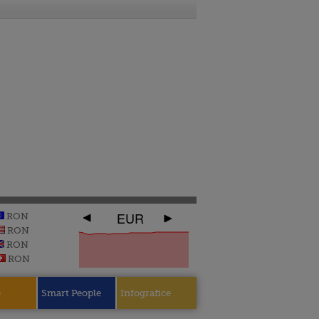
EUR
RON
RON
RON
RON
e
Smart People
Infografice