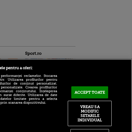
Sport.ro
ele pentru a oferi:
 performanței reclamelor. Stocarea
v. Utilizarea profilurilor pentru
ilurilor de conținut personalizat.
 personalizate. Crearea profilurilor
Adrian Mihalcea, discurs
rmanței conținutului. Înțelegerea
ACCEPT TOATE
incredibil înainte de UTA -
n surse diferite. Utilizarea de date
ntru
 datelor limitate pentru a selecta
Rapid: „Acest criminal a
ita lui,
 prin scanarea dispozitivului.
omorât vreo șase oameni”
t tată!
VREAU SA
Surpriză în UCL! Aarhus a
MODIFIC
, Adela
oprit parcursul perfect al
SETARILE
rol
revelației din preliminarii
INDIVIDUAL
V
Ce declin! Cu cine a semnat
pă o
azi Nabil Fekir, campion