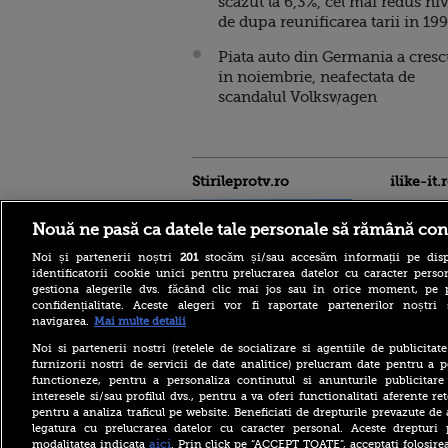
scazut la 6,3%, cel mai redus niv
de dupa reunificarea tarii in 19
Piata auto din Germania a cresc
in noiembrie, neafectata de
scandalul Volkswagen
Stirileprotv.ro
ilike-it.
Nouă ne pasă ca datele tale personale să rămână con
Noi și partenerii noștri
201
stocăm și/sau accesăm informații pe disp
identificatorii cookie unici pentru prelucrarea datelor cu caracter person
gestiona alegerile dvs. făcând clic mai jos sau în orice moment, pe 
confidențialitate. Aceste alegeri vor fi raportate partenerilor noștr
Italia este sufocată de
navigarea.
Mai multe detalii
caniculă. Toate cele 27 de
oraşe mari ale sale intră sub
Noi si partenerii nostri (retelele de socializare si agentiile de publicita
alertă roșie de căldură
furnizorii nostri de servicii de date analitice) prelucram date pentru a p
extremă
functioneze, pentru a personaliza continutul si anunturile publicitare
interesele si/sau profilul dvs., pentru a va oferi functionalitati aferente ret
Fostul comandant-șef al
pentru a analiza traficul pe website. Beneficiati de drepturile prevazute de
armatei ucrainene, după
declarațiile controversate:
legatura cu prelucrarea datelor cu caracter personal. Aceste drepturi 
Sunt pentru NATO, dar
aici
modalitatea indicata
. Prin click pe “ACCEPT TOATE”, acceptati folosire