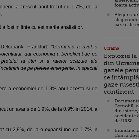
americani,
foarte acti
opene a crescut anul trecut cu 1,7%, de la
.
Alegeri eu
aleg condu
care este m
ost in linie cu estimarile analistilor.
 Dekabank, Frankfurt:
"Germania a avut o
Ucraina
otentialul, dar economia a beneficiat de pe
Explozie la
pretului la titei si a ratelor scazute ale
din Ucraina
incetinirii de pe pietele emergente, in special
gazele pent
se întâmplă 
gaze ruseșt
ere a economiei de 1,8% anul acesta si de
continent
Documente d
Cernobîl, c
recut un avans de 1,9%, de la 0,9% in 2014, a
din istorie,
accidente 
de URSS
cat cu 2,8%, de la o expansiune de 1,7% in
Inundație d
Cum a deve