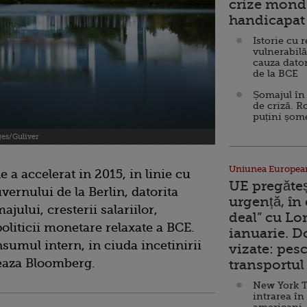
crize mondi
handicapat 
Istorie cu 
vulnerabilă
cauza dator
de la BCE
Șomajul în 
de criză. R
puțini șom
ges/Guliver
Uniunea Europea
a accelerat in 2015, in linie cu
UE pregăte
uvernului de la Berlin, datorita
urgență, în
jului, cresterii salariilor,
deal” cu Lo
 politicii monetare relaxate a BCE.
ianuarie. 
sumul intern, in ciuda incetinirii
vizate: pesc
teaza Bloomberg.
transportul 
New York T
intrarea în