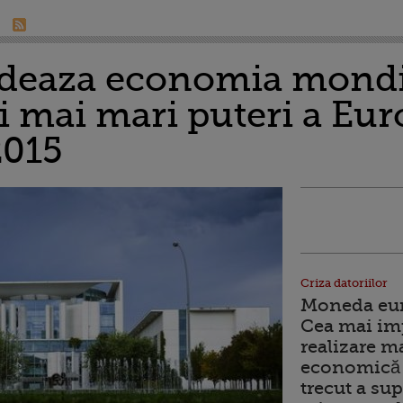
ideaza economia mondi
i mai mari puteri a Eur
2015
Criza datoriilor
Moneda euro
Cea mai im
realizare m
economică 
trecut a sup