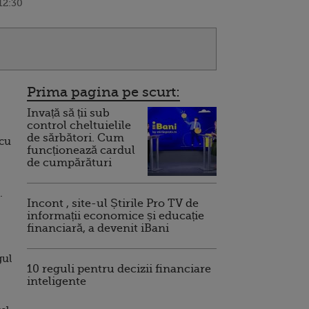
12:30
Prima pagina pe scurt:
Invață să ții sub
control cheltuielile
de sărbători. Cum
 cu
funcționează cardul
de cumpărături
.
Incont , site-ul Știrile Pro TV de
informații economice și educație
financiară, a devenit iBani
gul
10 reguli pentru decizii financiare
inteligente