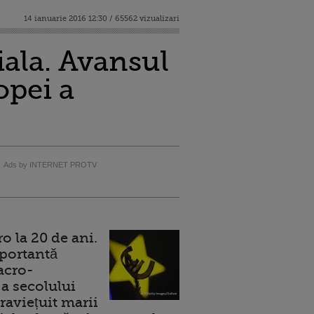
14 ianuarie 2016 12:30 / 65562 vizualizari
ala. Avansul
opei a
Ads by INTERNET PROTV
 la 20 de ani.
portantă
acro-
a secolului
raviețuit marii