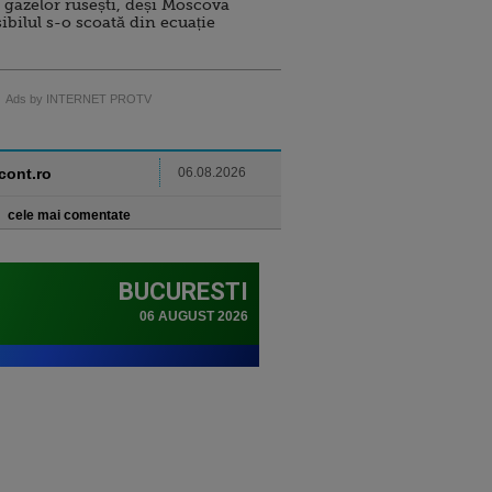
 gazelor rusești, deși Moscova
sibilul s-o scoată din ecuație
Ads by INTERNET PROTV
ncont.ro
06.08.2026
cele mai comentate