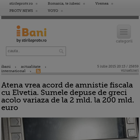
stirileprotv.ro
Romania, te iubesc
Vremea
PROTV NEWS
VOYO
ibani
actualitate
5 iulie 2015 20:13 / 25859
vizualizari
international
Atena vrea acord de amnistie fiscala
cu Elvetia. Sumele depuse de greci
acolo variaza de la 2 mld. la 200 mld.
euro