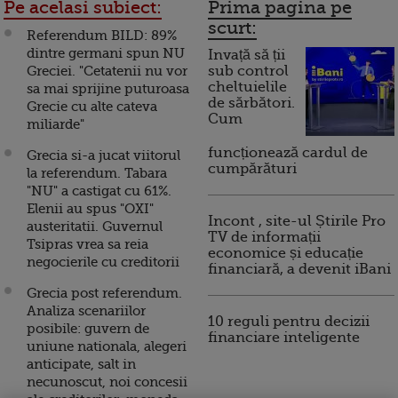
Pe acelasi subiect:
Prima pagina pe
scurt:
Referendum BILD: 89%
dintre germani spun NU
Invață să ții
Greciei. "Cetatenii nu vor
sub control
cheltuielile
sa mai sprijine puturoasa
de sărbători.
Grecie cu alte cateva
Cum
miliarde"
funcționează cardul de
Grecia si-a jucat viitorul
cumpărături
la referendum. Tabara
"NU" a castigat cu 61%.
Elenii au spus "OXI"
Incont , site-ul Știrile Pro
austeritatii. Guvernul
TV de informații
Tsipras vrea sa reia
economice și educație
negocierile cu creditorii
financiară, a devenit iBani
Grecia post referendum.
Analiza scenariilor
10 reguli pentru decizii
posibile: guvern de
financiare inteligente
uniune nationala, alegeri
anticipate, salt in
necunoscut, noi concesii