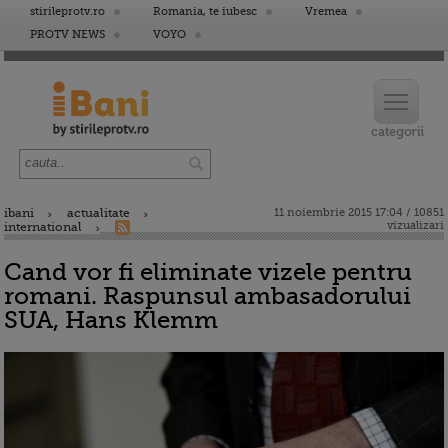
stirileprotv.ro
Romania, te iubesc
Vremea
PROTV NEWS
VOYO
ibani
actualitate
11 noiembrie 2015 17:04 / 10851
vizualizari
international
Cand vor fi eliminate vizele pentru
romani. Raspunsul ambasadorului
SUA, Hans Klemm