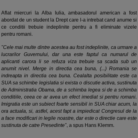
Aflat miercuri la Alba Iulia, ambasadorul american a fost
abordat de un student la Drept care l-a intrebat cand anume si
ce conditii trebuie indeplinite pentru a fi eliminate vizele
pentru romani.
"Cele mai multe dintre acestea au fost indeplinite, ca urmare a
lucrarilor Guvernului, dar una este faptul ca numarul de
aplicanti carora li se refuza viza trebuie sa scada sub un
anumit nivel. Merge in directia cea buna, (...) Romania se
indreapta in directia cea buna. Cealalta posibilitate este ca
SUA sa schimbe legislatia si exista o discutie activa, sustinuta
de Administratia Obama, de a schimba legea si de a schimba
conditiile, ceea ce ar avea un efect imediat si pentru romani.
Imigratia este un subiect foarte sensibil in SUA chiar acum, la
ora actuala, si, astfel, acest fapt a impiedicat Congresul de la
a face modificari in legile noastre, dar este o directie care este
sustinuta de catre Presedinte"
, a spus Hans Klemm.