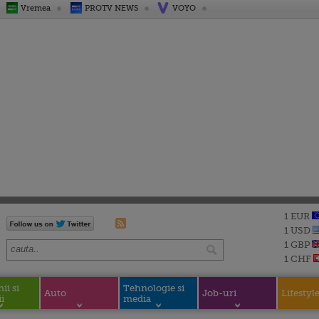
Vremea
PROTV NEWS
VOYO
1 EUR
1 USD
1 GBP
1 CHF
i si
Tehnologie si
Auto
Job-uri
Lifestyl
i
media