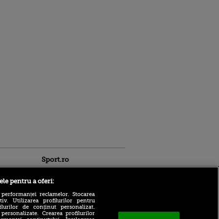
Sport.ro
ele pentru a oferi:
 performanței reclamelor. Stocarea
v. Utilizarea profilurilor pentru
ilurilor de conținut personalizat.
 personalizate. Crearea profilurilor