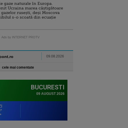
e gaze naturale în Europa.
nit Ucraina marea câștigătoare
 gazelor rusești, deși Moscova
sibilul s-o scoată din ecuație
Ads by INTERNET PROTV
ncont.ro
09.08.2026
cele mai comentate