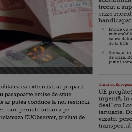
economică 
trecut a sup
crize mondi
handicapat 
Istorie cu 
vulnerabilă
cauza dator
de la BCE
Șomajul în 
de criză. R
puțini șom
Uniunea Europea
ilitatea ca extremisti ai gruparii
UE pregăte
cu pasapoarte emise de state
urgență, în
ar putea conduce la noi restrictii
deal” cu Lo
, care permite intrarea pe
ianuarie. 
, relateaza EUObserver, preluat de
vizate: pesc
transportul 