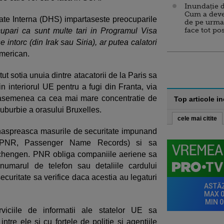
Inundație d
Cum a deve
te Interna (DHS) impartaseste preocuparile
de pe urma
face tot po
upari ca sunt multe tari in Programul Visa
 intorc (din Irak sau Siria), ar putea calatori
american.
ut sotia unuia dintre atacatorii de la Paris sa
in interiorul UE pentru a fugi din Franta, via
 asemenea ca cea mai mare concentratie de
Top articole i
 suburbie a orasului Bruxelles.
cele mai citite
naspreasca masurile de securitate impunand
r (PNR, Passenger Name Records) si sa
 Schengen. PNR obliga companiile aeriene sa
numarul de telefon sau detaliile cardului
securitate sa verifice daca acestia au legaturi
iile de informatii ale statelor UE sa
ntre ele si cu fortele de politie si agentiile