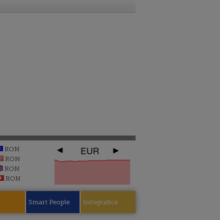
EUR
RON
RON
RON
RON
e
Smart People
Infografice