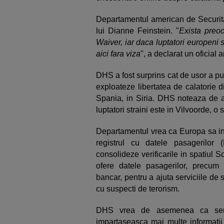
Departamentul american de Securita
lui Dianne Feinstein. "
Exista preoc
Waiver, iar daca luptatori europeni se
aici fara viza
", a declarat un oficial 
DHS a fost surprins cat de usor a put
exploateze libertatea de calatorie d
Spania, in Siria. DHS noteaza de
luptatori straini este in Vilvoorde, o
Departamentul vrea ca Europa sa i
registrul cu datele pasagerilo
consolideze verificarile in spatiul
ofere datele pasagerilor, precum 
bancar, pentru a ajuta serviciile de 
cu suspecti de terorism.
DHS vrea de asemenea ca servic
impartaseasca mai multe informatii i