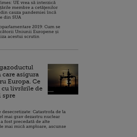
imes: UE vrea să interzică
 țările membre a cetăţenilor
 din cauza pandemiei încă
ve din SUA
roparlamentare 2019: Cum se
cătorii Uniunii Europene și
iza acestui scrutin
 gazoductul
 care asigura
ru Europa. Ce
cu livrările de
i spre
esecretizate: Catastrofa de la
el mai grav dezastru nuclear
 a fost precedată de alte
de mai mică amploare, ascunse