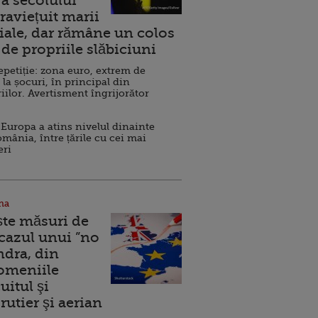
a secolului
raviețuit marii
ale, dar rămâne un colos
de propriile slăbiciuni
repetiție: zona euro, extrem de
 la șocuri, în principal din
iilor. Avertisment îngrijorător
Europa a atins nivelul dinainte
omânia, între țările cu cei mai
eri
na
ște măsuri de
 cazul unui ”no
ndra, din
Domeniile
uitul şi
rutier şi aerian