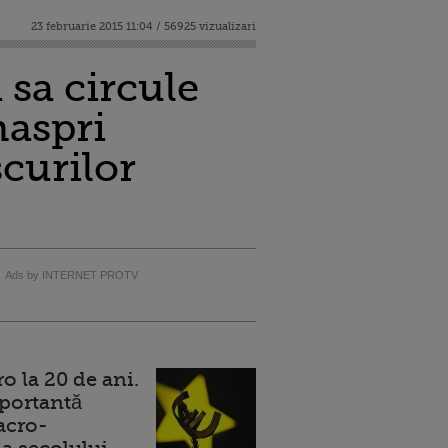
23 februarie 2015 11:04 / 56925 vizualizari
sa circule
naspri
curilor
Ads by INTERNET PROTV
 la 20 de ani.
portantă
acro-