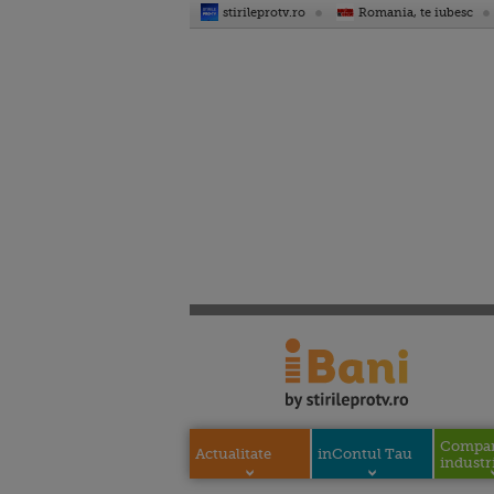
stirileprotv.ro
Romania, te iubesc
Compani
Actualitate
inContul Tau
industri