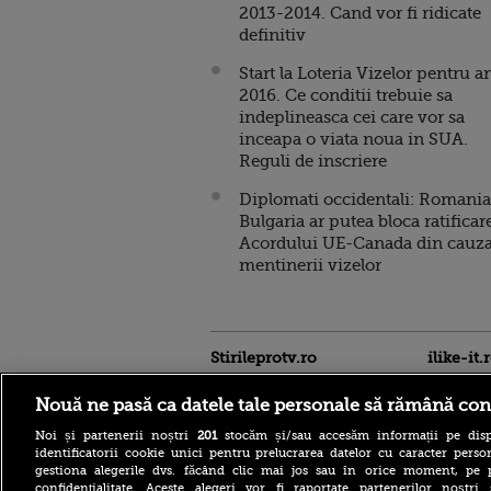
2013-2014. Cand vor fi ridicate
definitiv
Start la Loteria Vizelor pentru a
2016. Ce conditii trebuie sa
indeplineasca cei care vor sa
inceapa o viata noua in SUA.
Reguli de inscriere
Diplomati occidentali: Romania
Bulgaria ar putea bloca ratificar
Acordului UE-Canada din cauz
mentinerii vizelor
Stirileprotv.ro
ilike-it.
Nouă ne pasă ca datele tale personale să rămână con
Noi și partenerii noștri
201
stocăm și/sau accesăm informații pe disp
identificatorii cookie unici pentru prelucrarea datelor cu caracter person
gestiona alegerile dvs. făcând clic mai jos sau în orice moment, pe 
confidențialitate. Aceste alegeri vor fi raportate partenerilor noștr