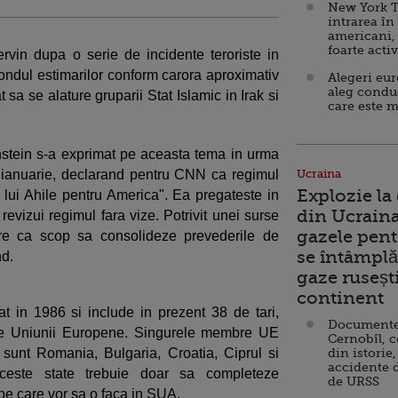
New York T
intrarea în
americani,
foarte acti
ntervin dupa o serie de incidente teroriste in
ondul estimarilor conform carora aproximativ
Alegeri eu
aleg condu
sa se alature gruparii Stat Islamic in Irak si
care este m
tein s-a exprimat pe aceasta tema in urma
in ianuarie, declarand pentru CNN ca regimul
Ucraina
Explozie la
l lui Ahile pentru America". Ea pregateste in
din Ucraina
revizui regimul fara vize. Potrivit unei surse
gazele pent
e ca scop sa consolideze prevederile de
se întâmplă 
nd.
gaze ruseșt
continent
t in 1986 si include in prezent 38 de tari,
Documente d
le Uniunii Europene. Singurele membre UE
Cernobîl, c
sunt Romania, Bulgaria, Croatia, Ciprul si
din istorie,
accidente 
 aceste state trebuie doar sa completeze
de URSS
pe care vor sa o faca in SUA.