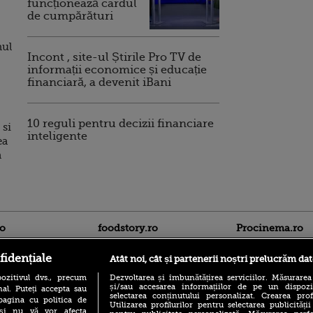
funcționează cardul
de cumpărături
nul
Incont , site-ul Știrile Pro TV de
informații economice și educație
financiară, a devenit iBani
10 reguli pentru decizii financiare
 si
inteligente
ea
a
ro
foodstory.ro
Procinema.ro
fidențiale
Atât noi, cât și partenerii noștri prelucrăm dat
ozitivul dvs., precum
Dezvoltarea și îmbunătățirea serviciilor. Măsurarea
și/sau accesarea informațiilor de pe un dispoziti
al. Puteți accepta sau
selectarea conținutului personalizat. Crearea prof
pagina cu politica de
Utilizarea profilurilor pentru selectarea publicității
i și nu vă vor afecta