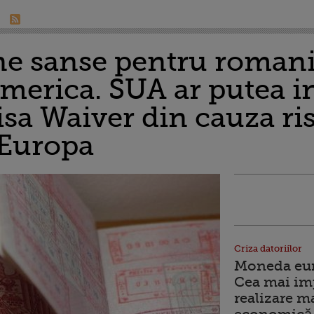
ne sanse pentru romani 
America. SUA ar putea i
sa Waiver din cauza ris
 Europa
Criza datoriilor
Moneda euro
Cea mai im
realizare m