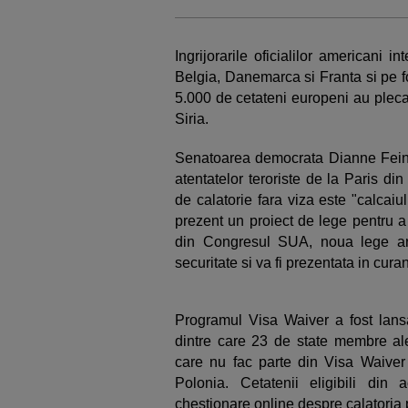
Ingrijorarile oficialilor americani i
Belgia, Danemarca si Franta si pe f
5.000 de cetateni europeni au plecat 
Siria.
Senatoarea democrata Dianne Feins
atentatelor teroriste de la Paris d
de calatorie fara viza este "calcaiu
prezent un proiect de lege pentru a 
din Congresul SUA, noua lege ar
securitate si va fi prezentata in cura
Programul Visa Waiver a fost lansa
dintre care 23 de state membre a
care nu fac parte din Visa Waiver 
Polonia. Cetatenii eligibili din
chestionare online despre calatoria 