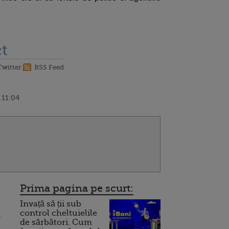
t
Twitter
RSS Feed
 11:04
Prima pagina pe scurt:
Invață să ții sub
control cheltuielile
a
de sărbători. Cum