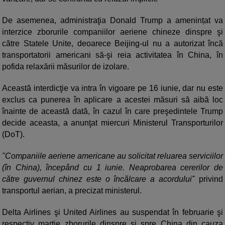
De asemenea, administraţia Donald Trump a amenințat va
interzice zborurile companiilor aeriene chineze dinspre şi
către Statele Unite, deoarece Beijing-ul nu a autorizat încă
transportatorii americani să-şi reia activitatea în China, în
pofida relaxării măsurilor de izolare.
Această interdicţie va intra în vigoare pe 16 iunie, dar nu este
exclus ca punerea în aplicare a acestei măsuri să aibă loc
înainte de această dată, în cazul în care preşedintele Trump
decide aceasta, a anunţat miercuri Ministerul Transporturilor
(DoT).
''Companiile aeriene americane au solicitat reluarea serviciilor
(în China), începând cu 1 iunie. Neaprobarea cererilor de
către guvernul chinez este o încălcare a acordului'
' privind
transportul aerian, a precizat ministerul.
Delta Airlines şi United Airlines au suspendat în februarie şi
respectiv martie zborurile dinspre şi spre China din cauza