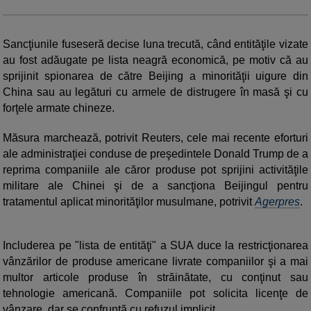
Sancţiunile fuseseră decise luna trecută, când entităţile vizate
au fost adăugate pe lista neagră economică, pe motiv că au
sprijinit spionarea de către Beijing a minorităţii uigure din
China sau au legături cu armele de distrugere în masă şi cu
forţele armate chineze.
Măsura marchează, potrivit Reuters, cele mai recente eforturi
ale administraţiei conduse de preşedintele Donald Trump de a
reprima companiile ale căror produse pot sprijini activităţile
militare ale Chinei şi de a sancţiona Beijingul pentru
tratamentul aplicat minorităţilor musulmane, potrivit
Agerpres
.
Includerea pe "lista de entităţi" a SUA duce la restricţionarea
vânzărilor de produse americane livrate companiilor şi a mai
multor articole produse în străinătate, cu conţinut sau
tehnologie americană. Companiile pot solicita licenţe de
vânzare, dar se confruntă cu refuzul implicit.