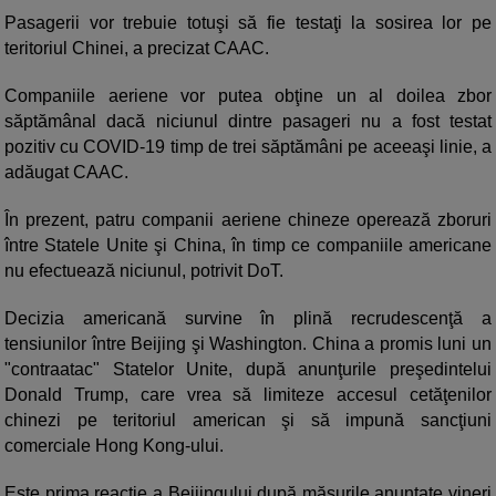
Pasagerii vor trebuie totuşi să fie testaţi la sosirea lor pe
teritoriul Chinei, a precizat CAAC.
Companiile aeriene vor putea obţine un al doilea zbor
săptămânal dacă niciunul dintre pasageri nu a fost testat
pozitiv cu COVID-19 timp de trei săptămâni pe aceeaşi linie, a
adăugat CAAC.
În prezent, patru companii aeriene chineze operează zboruri
între Statele Unite şi China, în timp ce companiile americane
nu efectuează niciunul, potrivit DoT.
Decizia americană survine în plină recrudescenţă a
tensiunilor între Beijing şi Washington. China a promis luni un
"contraatac" Statelor Unite, după anunţurile preşedintelui
Donald Trump, care vrea să limiteze accesul cetăţenilor
chinezi pe teritoriul american şi să impună sancţiuni
comerciale Hong Kong-ului.
Este prima reacţie a Beijingului după măsurile anunţate vineri