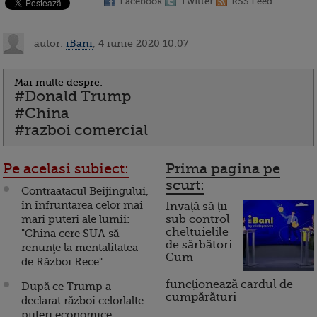
Facebook
Twitter
RSS Feed
autor:
iBani
, 4 iunie 2020 10:07
Mai multe despre:
#Donald Trump
#China
#razboi comercial
Pe acelasi subiect:
Prima pagina pe
scurt:
Contraatacul Beijingului,
în înfruntarea celor mai
Invață să ții
mari puteri ale lumii:
sub control
cheltuielile
"China cere SUA să
de sărbători.
renunţe la mentalitatea
Cum
de Război Rece"
funcționează cardul de
După ce Trump a
cumpărături
declarat război celorlalte
puteri economice