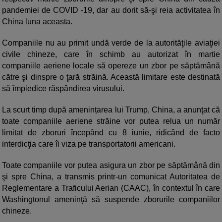
pandemiei de COVID -19, dar au dorit să-şi reia activitatea în
China luna aceasta.
Companiile nu au primit undă verde de la autorităţile aviaţiei
civile chineze, care în schimb au autorizat în martie
companiile aeriene locale să opereze un zbor pe săptămână
către şi dinspre o ţară străină. Această limitare este destinată
să împiedice răspândirea virusului.
La scurt timp după amenințarea lui Trump, China, a anunţat că
toate companiile aeriene străine vor putea relua un număr
limitat de zboruri începând cu 8 iunie, ridicând de facto
interdicţia care îi viza pe transportatorii americani.
Toate companiile vor putea asigura un zbor pe săptămână din
şi spre China, a transmis printr-un comunicat Autoritatea de
Reglementare a Traficului Aerian (CAAC), în contextul în care
Washingtonul ameninţă să suspende zborurile companiilor
chineze.