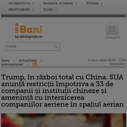
stirileprotv.ro
Romania, te iubesc
Vremea
PROTV NEWS
VOYO
ibani
actualitate
4 iunie 2020 10:07 / 1334
vizualizari
international
Trump, în război total cu China. SUA
anunță restricții împotriva a 33 de
companii şi instituţii chineze și
amenință cu interzicerea
companiilor aeriene în spațiul aerian