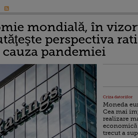
mie mondială, în vizoru
tăţeşte perspectiva rat
n cauza pandemiei
Criza datoriilor
Moneda euro
Cea mai im
realizare m
economică 
trecut a sup