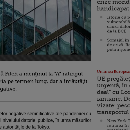
crize mondi
handicapat 
Istorie cu 
vulnerabilă
cauza dator
de la BCE
Șomajul în 
de criză. R
puțini șom
Uniunea Europea
ă Fitch a menţinut la "A" ratingul
UE pregăte
ria pe termen lung, dar a înrăutăţit
urgență, în
egative.
deal” cu Lo
ianuarie. 
vizate: pesc
transportul 
telor negative semnificative ale pandemiei cu
 nivelului datoriei publice, în urma măsurilor
New York T
intrarea în
 autorităţile de la Tokyo.