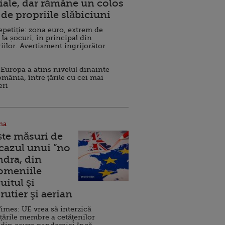
ale, dar rămâne un colos
de propriile slăbiciuni
repetiție: zona euro, extrem de
 la șocuri, în principal din
iilor. Avertisment îngrijorător
Europa a atins nivelul dinainte
omânia, între țările cu cei mai
eri
na
ște măsuri de
 cazul unui ”no
ndra, din
Domeniile
uitul şi
rutier şi aerian
imes: UE vrea să interzică
 țările membre a cetăţenilor