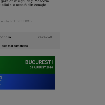
 gazelor rusești, deși Moscova
sibilul s-o scoată din ecuație
Ads by INTERNET PROTV
ncont.ro
08.08.2026
cele mai comentate