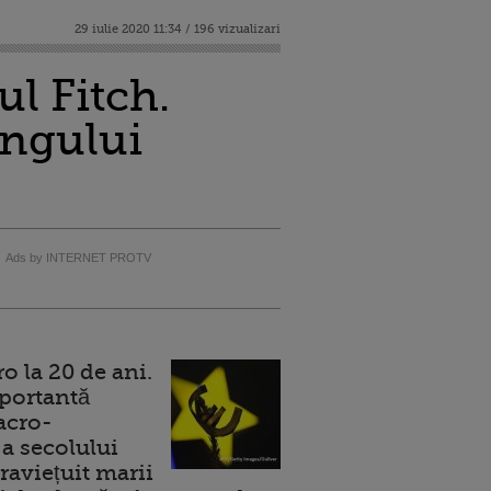
29 iulie 2020 11:34 / 196 vizualizari
l Fitch.
ingului
Ads by INTERNET PROTV
 la 20 de ani.
portantă
acro-
a secolului
raviețuit marii