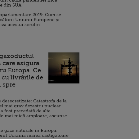
 din cauza pandemiei încă
ve din SUA
roparlamentare 2019: Cum se
cătorii Uniunii Europene și
iza acestui scrutin
 gazoductul
 care asigura
ru Europa. Ce
cu livrările de
i spre
esecretizate: Catastrofa de la
el mai grav dezastru nuclear
 a fost precedată de alte
de mai mică amploare, ascunse
e gaze naturale în Europa.
nit Ucraina marea câștigătoare