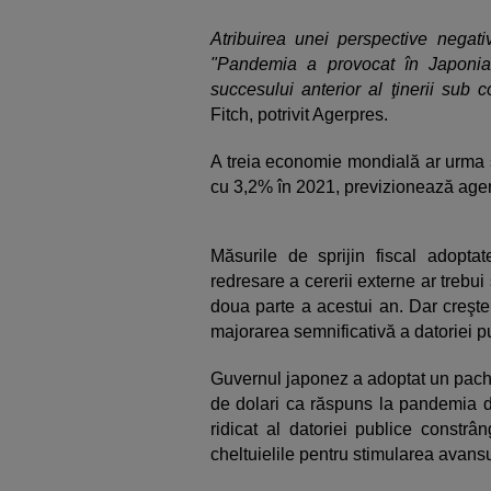
Atribuirea unei perspective negati
"Pandemia a provocat în Japonia
succesului anterior al ţinerii sub co
Fitch, potrivit Agerpres.
A treia economie mondială ar urma 
cu 3,2% în 2021, previzionează agen
Măsurile de sprijin fiscal adoptat
redresare a cererii externe ar trebu
doua parte a acestui an. Dar creşte
majorarea semnificativă a datoriei pu
Guvernul japonez a adoptat un pache
de dolari ca răspuns la pandemia de
ridicat al datoriei publice constrân
cheltuielile pentru stimularea avans