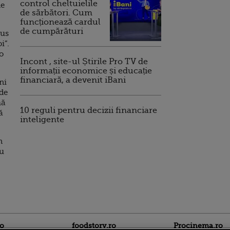
control cheltuielile
de
de sărbători. Cum
funcționează cardul
de cumpărături
rus
i”.
 o
Incont , site-ul Știrile Pro TV de
informații economice și educație
financiară, a devenit iBani
ni
 de
mă
10 reguli pentru decizii financiare
ă
inteligente
n
ru
ro
foodstory.ro
Procinema.ro