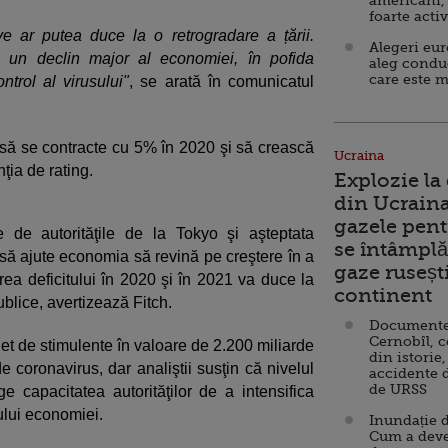
americani,
foarte acti
ve ar putea duce la o retrogradare a țării.
Alegeri eu
 un declin major al economiei, în pofida
aleg condu
care este m
ntrol al virusului"
, se arată în comunicatul
să se contracte cu 5% în 2020 şi să crească
Ucraina
ţia de rating.
Explozie la
din Ucraina
gazele pent
e de autorităţile de la Tokyo şi aşteptata
se întâmplă 
i să ajute economia să revină pe creştere în a
gaze ruseșt
rea deficitului în 2020 şi în 2021 va duce la
continent
blice, avertizează Fitch.
Documente d
Cernobîl, c
t de stimulente în valoare de 2.200 miliarde
din istorie,
 coronavirus, dar analiştii susţin că nivelul
accidente 
de URSS
ge capacitatea autorităţilor de a intensifica
ului economiei.
Inundație d
Cum a deve