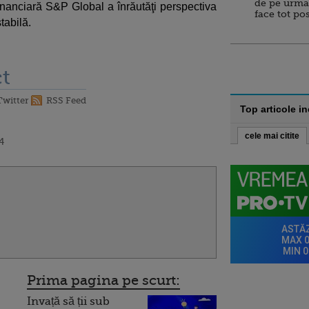
de pe urma
inanciară S&P Global a înrăutăţi perspectiva
face tot po
tabilă.
t
Twitter
RSS Feed
Top articole i
cele mai citite
4
Prima pagina pe scurt:
Invață să ții sub