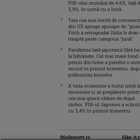
PIB-ului mondial de 4,6%, faţă 
3,9%, în urmă cu o lună
Țara cea mai lovită de coronavi
din UE ajunge aproape de “guno
Fitch a retrogradat Italia la doar
treaptă peste categoria "junk"
Pandemia lasă japonezii fără ba
la bătrânețe. Cel mai mare fond
pensii din lume a pierdut o su
record în primul trimestru, dup
prăbușirea burselor
A treia economie a lumii intră î
recesiune și se pregătește pent
cea mai gravă cădere de după
război. PIB-ul Japoniei a scăzut
cu 3,4% în primul trimestru
Stirileprotv.ro
ilike-it.