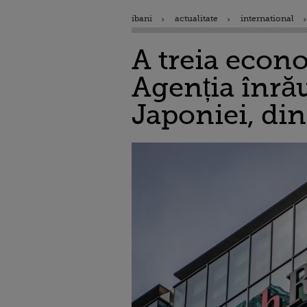
ibani
actualitate
international
A treia econo
Agenția înrău
Japoniei, di