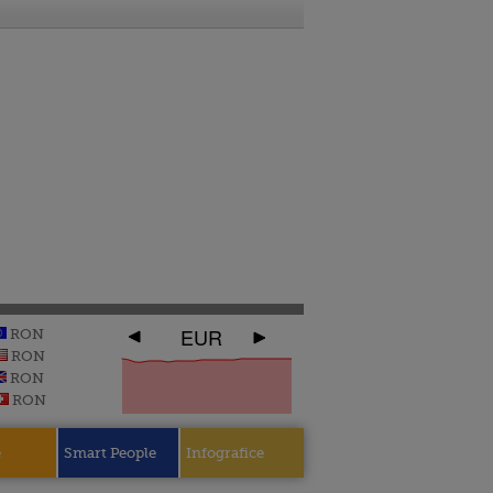
EUR
RON
RON
RON
RON
e
Smart People
Infografice