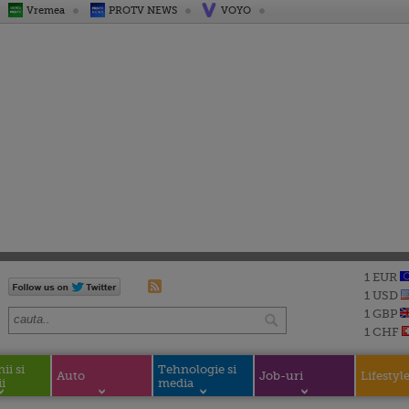
Vremea
PROTV NEWS
VOYO
1 EUR
1 USD
1 GBP
1 CHF
i si
Tehnologie si
Auto
Job-uri
Lifestyl
i
media