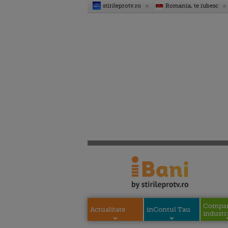
stirileprotv.ro
Romania, te iubesc
Compani
Actualitate
inContul Tau
industri