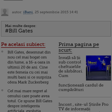
autor:
iBani
, 25 septembrie 2015 14:41
Mai multe despre:
#Bill Gates
Pe acelasi subiect:
Prima pagina pe
scurt:
Bill Gates, desemnat din
nou cel mai bogat om
Invață să ții
din lume, a 16-a oara in
sub control
cheltuielile
ultimii 20 de ani. Cine
de sărbători.
este femeia cu cei mai
Cum
multi bani si ce surpriza
ofera Mark Zuckerberg
funcționează cardul de
cumpărături
Cel mai mare regret al
omului care poate avea
totul. Ce spune Bill Gates
Incont , site-ul Știrile Pro
despre inteligenta
TV de informații
artificiala, evolutia