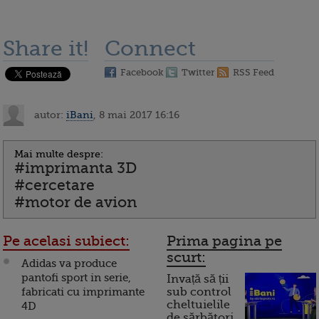
Share it!
Connect
Facebook
Twitter
RSS Feed
autor:
iBani
, 8 mai 2017 16:16
Mai multe despre:
#imprimanta 3D
#cercetare
#motor de avion
Pe acelasi subiect:
Prima pagina pe
scurt:
Adidas va produce
pantofi sport in serie,
Invață să ții
fabricati cu imprimante
sub control
cheltuielile
4D
de sărbători.