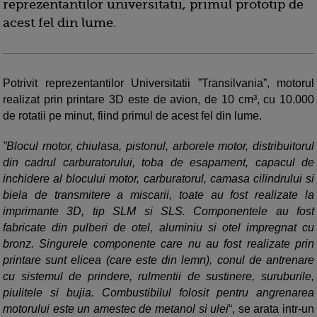
reprezentantilor universitatii, primul prototip de
acest fel din lume.
Potrivit reprezentantilor Universitatii ”Transilvania”, motorul
realizat prin printare 3D este de avion, de 10 cm³, cu 10.000
de rotatii pe minut, fiind primul de acest fel din lume.
”Blocul motor, chiulasa, pistonul, arborele motor, distribuitorul
din cadrul carburatorului, toba de esapament, capacul de
inchidere al blocului motor, carburatorul, camasa cilindrului si
biela de transmitere a miscarii, toate au fost realizate la
imprimante 3D, tip SLM si SLS. Componentele au fost
fabricate din pulberi de otel, aluminiu si otel impregnat cu
bronz. Singurele componente care nu au fost realizate prin
printare sunt elicea (care este din lemn), conul de antrenare
cu sistemul de prindere, rulmentii de sustinere, suruburile,
piulitele si bujia. Combustibilul folosit pentru angrenarea
motorului este un amestec de metanol si ulei
“, se arata intr-un