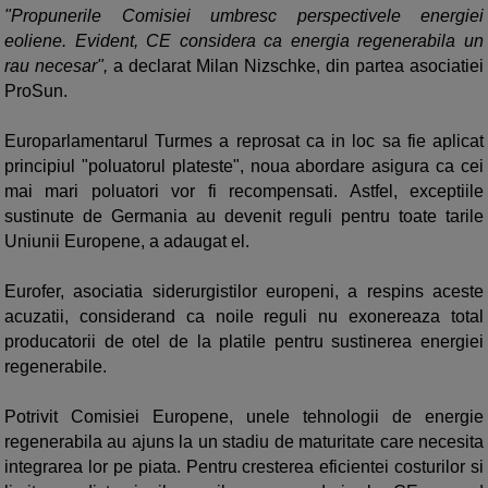
"Propunerile Comisiei umbresc perspectivele energiei
eoliene. Evident, CE considera ca energia regenerabila un
rau necesar",
a declarat Milan Nizschke, din partea asociatiei
ProSun.
Europarlamentarul Turmes a reprosat ca in loc sa fie aplicat
principiul "poluatorul plateste", noua abordare asigura ca cei
mai mari poluatori vor fi recompensati. Astfel, exceptiile
sustinute de Germania au devenit reguli pentru toate tarile
Uniunii Europene, a adaugat el.
Eurofer, asociatia siderurgistilor europeni, a respins aceste
acuzatii, considerand ca noile reguli nu exonereaza total
producatorii de otel de la platile pentru sustinerea energiei
regenerabile.
Potrivit Comisiei Europene, unele tehnologii de energie
regenerabila au ajuns la un stadiu de maturitate care necesita
integrarea lor pe piata. Pentru cresterea eficientei costurilor si