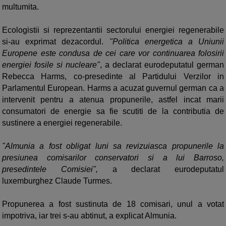
multumita.
Ecologistii si reprezentantii sectorului energiei regenerabile
si-au exprimat dezacordul.
"Politica energetica a Uniunii
Europene este condusa de cei care vor continuarea folosirii
energiei fosile si nucleare"
, a declarat eurodeputatul german
Rebecca Harms, co-presedinte al Partidului Verzilor in
Parlamentul European. Harms a acuzat guvernul german ca a
intervenit pentru a atenua propunerile, astfel incat marii
consumatori de energie sa fie scutiti de la contributia de
sustinere a energiei regenerabile.
"Almunia a fost obligat luni sa revizuiasca propunerile la
presiunea comisarilor conservatori si a lui Barroso,
presedintele Comisiei",
a declarat eurodeputatul
luxemburghez Claude Turmes.
Propunerea a fost sustinuta de 18 comisari, unul a votat
impotriva, iar trei s-au abtinut, a explicat Almunia.