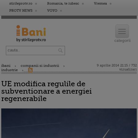
stirileprotv.ro
Romania, te iubesc
Vremea
PROTV NEWS
VOYO
ibani
companii si industrii
9 aprilie 2014 21:15 / 732
vizualizari
industrie
UE modifica regulile de
subventionare a energiei
regenerabile