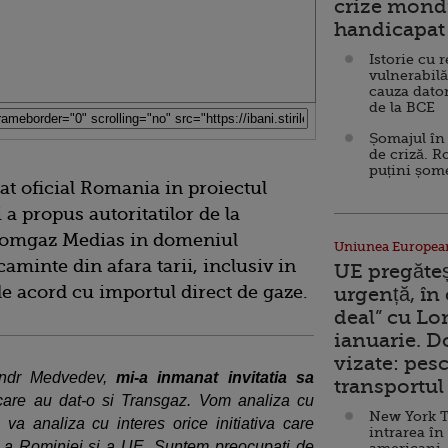
crize mondi
handicapat 
Istorie cu 
vulnerabilă
cauza dator
de la BCE
Șomajul în 
de criză. R
puțini șom
at oficial Romania in proiectul
a propus autoritatilor de la
 Romgaz Medias in domeniul
Uniunea Europea
caminte din afara tarii, inclusiv in
UE pregăte
 de acord cu importul direct de gaze.
urgență, în
deal” cu Lo
ianuarie. 
vizate: pesc
xandr Medvedev,
mi-a inmanat invitatia sa
transportul 
care au dat-o si Transgaz. Vom analiza cu
New York T
 va analiza cu interes orice initiativa care
intrarea în
ca a Rominiei si a UE. Suntem preocupati de