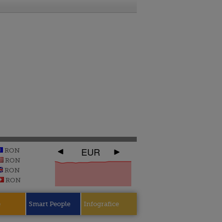
EUR
RON
RON
RON
RON
e
Smart People
Infografice