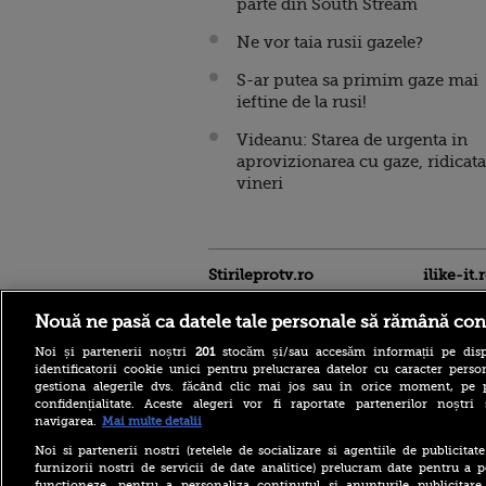
parte din South Stream
Ne vor taia rusii gazele?
S-ar putea sa primim gaze mai
ieftine de la rusi!
Videanu: Starea de urgenta in
aprovizionarea cu gaze, ridicata
vineri
Stirileprotv.ro
ilike-it.
Nouă ne pasă ca datele tale personale să rămână con
Noi și partenerii noștri
201
stocăm și/sau accesăm informații pe disp
identificatorii cookie unici pentru prelucrarea datelor cu caracter person
gestiona alegerile dvs. făcând clic mai jos sau în orice moment, pe 
confidențialitate. Aceste alegeri vor fi raportate partenerilor noștr
navigarea.
Mai multe detalii
Noi si partenerii nostri (retelele de socializare si agentiile de publicita
Care este mâncarea
furnizorii nostri de servicii de date analitice) prelucram date pentru a p
preferată a lui Florin
functioneze, pentru a personaliza continutul si anunturile publicitare