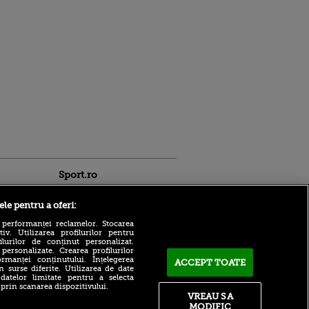
Sport.ro
ele pentru a oferi:
 performanței reclamelor. Stocarea
v. Utilizarea profilurilor pentru
ilurilor de conținut personalizat.
 personalizate. Crearea profilurilor
rmanței conținutului. Înțelegerea
ACCEPT TOATE
n surse diferite. Utilizarea de date
 datelor limitate pentru a selecta
 cel mai
Mină de aur la Dinamo: „Va
 prin scanarea dispozitivului.
 de bănci
face pasul la naționala
VREAU SA
mare, poate și la o echipă
MODIFIC