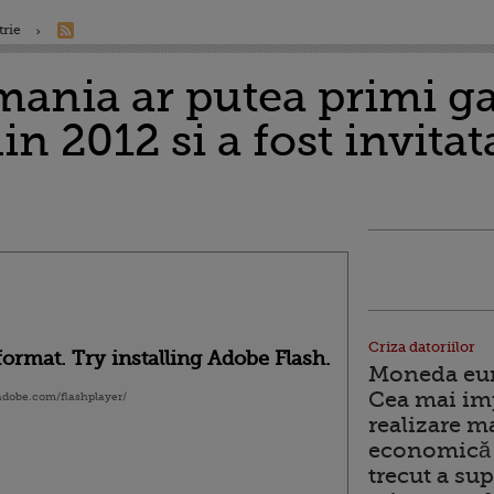
trie
ania ar putea primi ga
n 2012 si a fost invitat
Criza datoriilor
ormat. Try installing Adobe Flash.
Moneda euro
Cea mai im
.adobe.com/flashplayer/
realizare m
economică 
trecut a sup