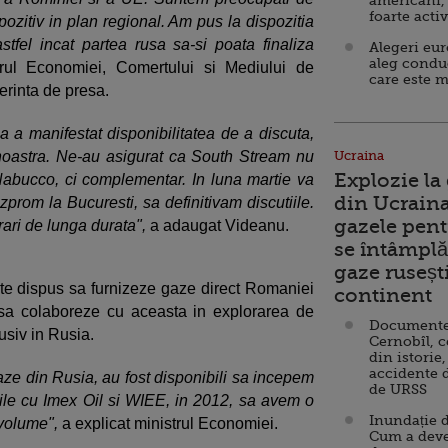
americani,
foarte acti
pozitiv in plan regional. Am pus la dispozitia
astfel incat partea rusa sa-si poata finaliza
Alegeri eu
aleg condu
strul Economiei, Comertului si Mediului de
care este m
erinta de presa.
 a manifestat disponibilitatea de a discuta,
 noastra. Ne-au asigurat ca South Stream nu
Ucraina
Explozie la
Nabucco, ci complementar. In luna martie va
din Ucraina
zprom la Bucuresti, sa definitivam discutiile.
gazele pent
ari de lunga durata",
a adaugat Videanu.
se întâmplă 
gaze ruseșt
este dispus sa furnizeze gaze direct Romaniei
continent
sa colaboreze cu aceasta in explorarea de
Documente d
usiv in Rusia.
Cernobîl, c
din istorie,
accidente 
gaze din Rusia, au fost disponibili sa incepem
de URSS
ile cu Imex Oil si WIEE, in 2012, sa avem o
Inundație d
a volume",
a explicat ministrul Economiei.
Cum a deve