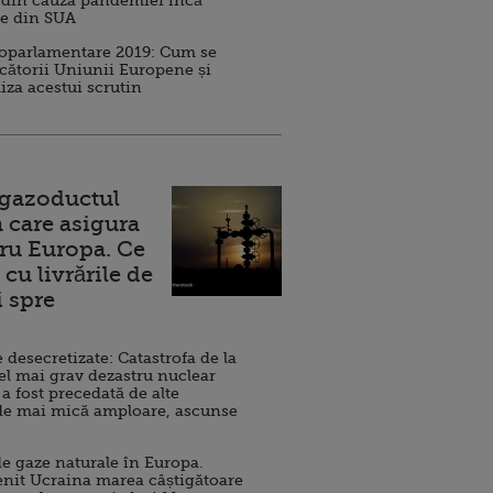
 din cauza pandemiei încă
ve din SUA
roparlamentare 2019: Cum se
cătorii Uniunii Europene și
iza acestui scrutin
 gazoductul
 care asigura
ru Europa. Ce
cu livrările de
i spre
esecretizate: Catastrofa de la
el mai grav dezastru nuclear
 a fost precedată de alte
de mai mică amploare, ascunse
e gaze naturale în Europa.
nit Ucraina marea câștigătoare