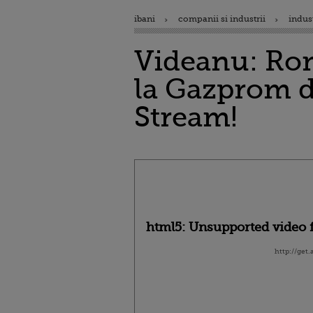
ibani
companii si industrii
indus
Videanu: Rom
la Gazprom di
Stream!
html5: Unsupported video f
http://get