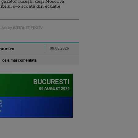
 gazelor rusești, deși Moscova
sibilul s-o scoată din ecuație
Ads by INTERNET PROTV
ncont.ro
09.08.2026
cele mai comentate