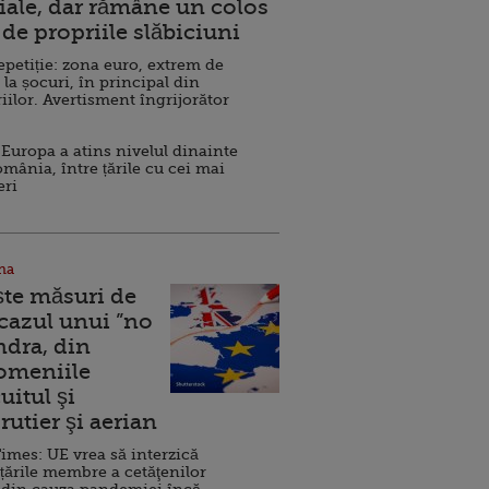
ale, dar rămâne un colos
de propriile slăbiciuni
repetiție: zona euro, extrem de
 la șocuri, în principal din
iilor. Avertisment îngrijorător
Europa a atins nivelul dinainte
omânia, între țările cu cei mai
eri
na
ște măsuri de
 cazul unui ”no
ndra, din
Domeniile
uitul şi
rutier şi aerian
imes: UE vrea să interzică
 țările membre a cetăţenilor