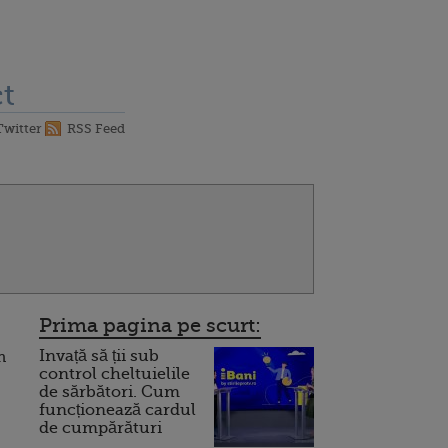
t
Twitter
RSS Feed
Prima pagina pe scurt:
Invață să ții sub
n
control cheltuielile
de sărbători. Cum
funcționează cardul
de cumpărături