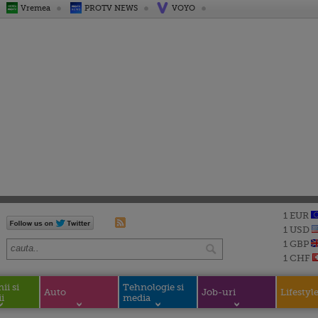
Vremea
PROTV NEWS
VOYO
1 EUR
1 USD
1 GBP
1 CHF
i si
Tehnologie si
Auto
Job-uri
Lifestyl
i
media