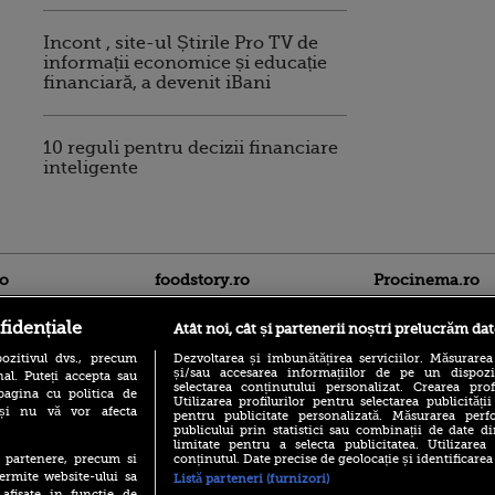
Incont , site-ul Știrile Pro TV de
informații economice și educație
financiară, a devenit iBani
10 reguli pentru decizii financiare
inteligente
ro
foodstory.ro
Procinema.ro
fidențiale
Atât noi, cât și partenerii noștri prelucrăm dat
ozitivul dvs., precum
Dezvoltarea și îmbunătățirea serviciilor. Măsurarea
și/sau accesarea informațiilor de pe un dispoziti
al. Puteți accepta sau
selectarea conținutului personalizat. Crearea prof
pagina cu politica de
Utilizarea profilurilor pentru selectarea publicității
i și nu vă vor afecta
pentru publicitate personalizată. Măsurarea perfo
publicului prin statistici sau combinații de date di
(P) Descoperă Lumea
limitate pentru a selecta publicitatea. Utilizarea
Banditul zburător,
Evenimentelor din România
conținutul. Date precise de geolocație și identificarea
te partenere, precum si
prolific spărgător
cu Transilvania Events!
ermite website-ului sa
din Canada
Listă parteneri (furnizori)
 afisate in functie de