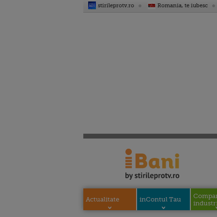
stirileprotv.ro
Romania, te iubesc
Compani
Actualitate
inContul Tau
industri