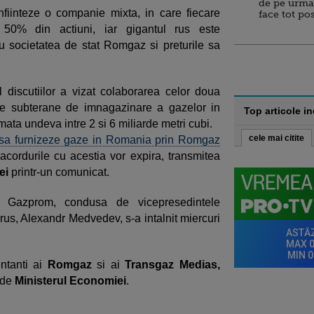
de pe urma
iinteze o companie mixta, in care fiecare
face tot po
 50% din actiuni, iar gigantul rus este
u societatea de stat Romgaz si preturile sa
 discutiilor a vizat colaborarea celor doua
te subterane de imnagazinare a gazelor in
Top articole i
ata undeva intre 2 si 6 miliarde metri cubi.
cele mai citite
sa furnizeze gaze in Romania prin Romgaz
acordurile cu acestia vor expira, transmitea
ei
printr-un comunicat.
 Gazprom, condusa de vicepresedintele
 rus, Alexandr Medvedev, s-a intalnit miercuri
entanti ai
Romgaz
si ai
Transgaz Medias,
 de
Ministerul Economiei
.