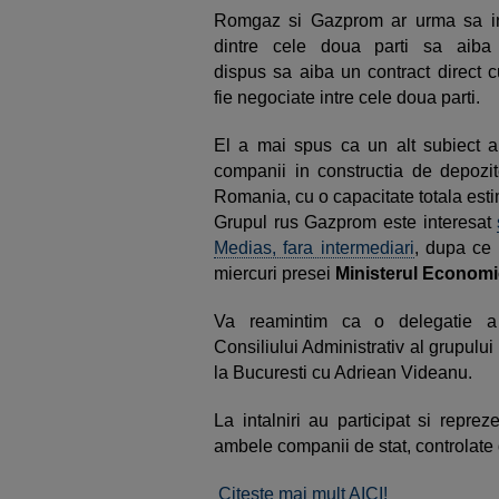
Romgaz si Gazprom ar urma sa inf
dintre cele doua parti sa aiba
dispus sa aiba un contract direct c
fie negociate intre cele doua parti.
El a mai spus ca un alt subiect al
companii in constructia de depozi
Romania, cu o capacitate totala estim
Grupul rus Gazprom este interesat
Medias, fara intermediari
, dupa ce 
miercuri presei
Ministerul Economi
Va reamintim ca o delegatie a
Consiliului Administrativ al grupului
la Bucuresti cu Adriean Videanu.
La intalniri au participat si reprez
ambele companii de stat, controlate
Citeste mai mult AICI!