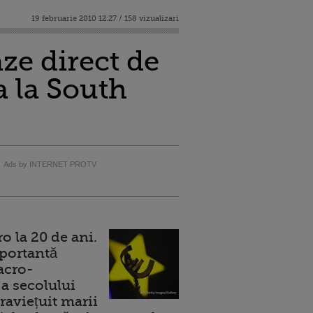
19 februarie 2010 12:27 / 158 vizualizari
ze direct de
a la South
Ads by INTERNET PROTV
 la 20 de ani.
portantă
acro-
a secolului
raviețuit marii